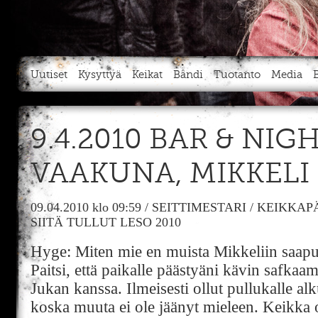
Uutiset
Kysyttyä
Keikat
Bändi
Tuotanto
Media
9.4.2010 BAR & NIG
VAAKUNA, MIKKELI
09.04.2010
klo 09:59
/
SEITTIMESTARI
/
KEIKKAP
SIITÄ TULLUT LESO 2010
Hyge: Miten mie en muista Mikkeliin saapu
Paitsi, että paikalle päästyäni kävin safka
Jukan kanssa. Ilmeisesti ollut pullukalle al
koska muuta ei ole jäänyt mieleen. Keikka o