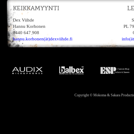
KEIKKAMYYNTI
L
Dex Viihde
S
Hannu Korhonen
PL 7
0440 647 908
hannu.korhonen(ät)dexviihde.fi
info(ä
Copyright © Mokoma & Sakara Productions