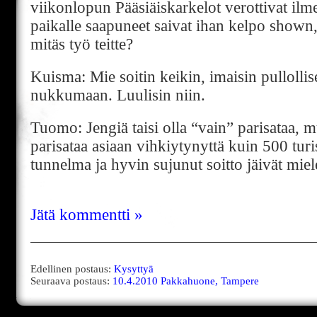
viikonlopun Pääsiäiskarkelot verottivat ilme
paikalle saapuneet saivat ihan kelpo shown, 
mitäs työ teitte?
Kuisma: Mie soitin keikin, imaisin pullollis
nukkumaan. Luulisin niin.
Tuomo: Jengiä taisi olla “vain” parisataa,
parisataa asiaan vihkiytynyttä kuin 500 tur
tunnelma ja hyvin sujunut soitto jäivät miel
Jätä kommentti »
Edellinen postaus:
Kysyttyä
Seuraava postaus:
10.4.2010 Pakkahuone, Tampere