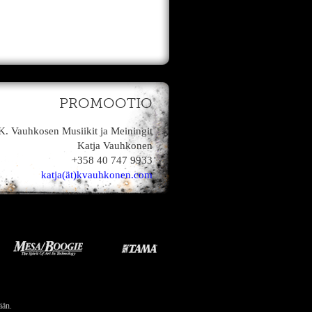
PROMOOTIO
K. Vauhkosen Musiikit ja Meiningit
Katja Vauhkonen
+358 40 747 9933
katja(ät)kvauhkonen.com
ään.