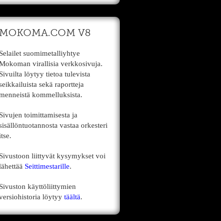
MOKOMA.COM V8
Selailet suomimetalliyhtye
Mokoman virallisia verkkosivuja.
Sivuilta löytyy tietoa tulevista
seikkailuista sekä raportteja
menneistä kommelluksista.
Sivujen toimittamisesta ja
sisällöntuotannosta vastaa orkesteri
itse.
Sivustoon liittyvät kysymykset voi
lähettää
Seittimestarille
.
Sivuston käyttöliittymien
versiohistoria löytyy
täältä
.