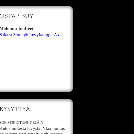
OSTA / BUY
Mokoma-tuotteet
Sakara Shop @ Levykauppa Äx
KYSYTTYÄ
SOFISTIKOITUNUT ELÄIN
Kiitos uudesta levystä. Yksi miinus