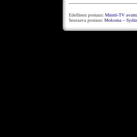
Edellinen postaus:
Mäntti-TV avatt
Seuraava postaus:
Mokoma – Sydän