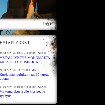
Log in
PÄIVITYKSET
31.10.2025
klo 09:22
/
SEITTIMESTARI
METALLIYHTYE MOKOMALTA
AKUSTISTA MUSIIKKIA
24.10.2025
klo 13:29
/
TUOMO
Kuoleman laulukunnaat 20 vuotta -
kiertue
03.06.2025
klo 09:18
/
SEITTIMESTARI
Mokoma akustiselle kiertueelle
syksyllä