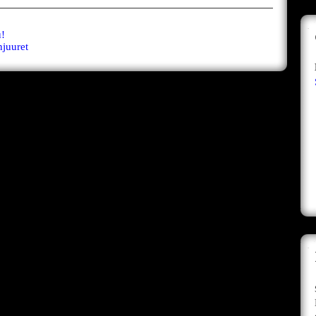
u!
juuret