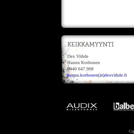
KEIKKAMYYNTI
Dex Viihde
Hannu Korhonen
0440 647 908
hannu.korhonen(ät)dexviihde.fi
Cop