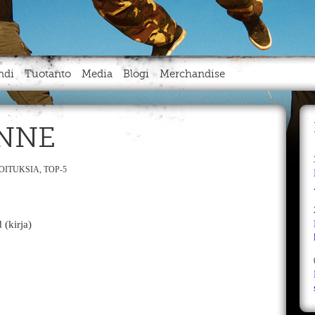
ndi
Tuotanto
Media
Blogi
Merchandise
ANNE
JOITUKSIA
,
TOP-5
(kirja)