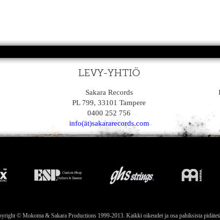
LEVY-YHTIÖ
Sakara Records
PL 799, 33101 Tampere
0400 252 756
info(ät)sakararecords.com
yright © Mokoma & Sakara Productions 1999-2013. Kaikki oikeudet ja osa pahiksista pidätet