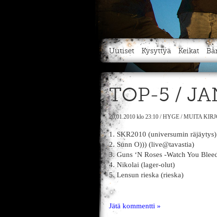
Uutiset
Kysyttyä
Keikat
Bä
TOP-5 / J
20.01.2010
klo 23:10
/
HYGE
/
MUITA KIR
1. SKR2010 (universumin räjäytys)
2. Sunn O))) (live@tavastia)
3. Guns ‘N Roses -Watch You Bleed 
4. Nikolai (lager-olut)
5. Lensun rieska (rieska)
Jätä kommentti »