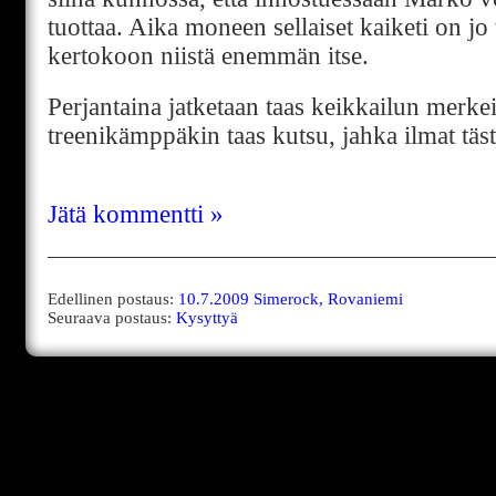
tuottaa. Aika moneen sellaiset kaiketi on j
kertokoon niistä enemmän itse.
Perjantaina jatketaan taas keikkailun merke
treenikämppäkin taas kutsu, jahka ilmat täs
Jätä kommentti »
Edellinen postaus:
10.7.2009 Simerock, Rovaniemi
Seuraava postaus:
Kysyttyä