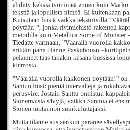
ehditty keksiä työnimeä ennen kuin Marko t
tekstiä ja lopullista nimeä. Ei kuitenkaan palj
Kutsutaan biisiä vaikka tekstirivillä ”Väär
pöytään!”, jonka rivimiehistö rakenteli kap
metodilla kuin Metallica Some of Monster
Tiedätte varmaan, ”Väärällä vuorolla kakk
erittäin paha tilanne Paskahousu –korttipel
pelanneet taas tänäkin kesänä bussissa lop
kierrosta.
”Väärällä vuorolla kakkonen pöytään!” on 
Santun biisi: pieniä intervalleja ja rokahta
perusvire. Jostain Santtu onnistuu kappale
Stonemaisia sävyjä, vaikka Santtua ei ensi
Stonen tuotannon suurkuluttajaksi.
Mutta tilanne siis senkun paranee sävellyspu
siinä kunnossa, että innostuessaan Marko voi