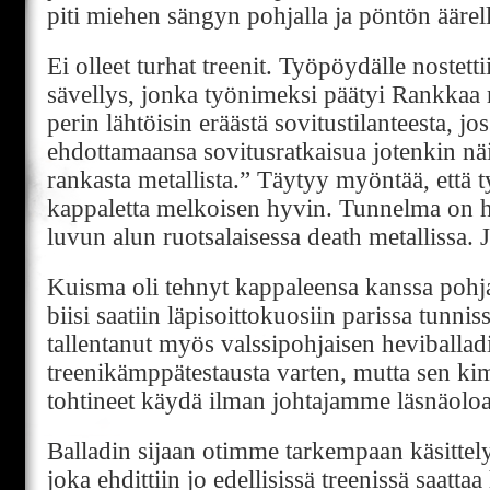
piti miehen sängyn pohjalla ja pöntön äärell
Ei olleet turhat treenit. Työpöydälle nostet
sävellys, jonka työnimeksi päätyi Rankkaa 
perin lähtöisin eräästä sovitustilanteesta, j
ehdottamaansa sovitusratkaisua jotenkin nä
rankasta metallista.” Täytyy myöntää, että
kappaletta melkoisen hyvin. Tunnelma on he
luvun alun ruotsalaisessa death metallissa. 
Kuisma oli tehnyt kappaleensa kanssa pohjat
biisi saatiin läpisoittokuosiin parissa tunnis
tallentanut myös valssipohjaisen heviballad
treenikämppätestausta varten, mutta sen 
tohtineet käydä ilman johtajamme läsnäoloa
Balladin sijaan otimme tarkempaan käsittel
joka ehdittiin jo edellisissä treenissä saatta