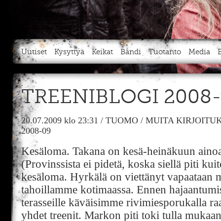
Uutiset
Kysyttyä
Keikat
Bändi
Tuotanto
Media
TREENIBLOGI 2008
20.07.2009
klo 23:31
/
TUOMO
/
MUITA KIRJOITU
2008-09
Kesäloma. Takana on kesä-heinäkuun aino
(Provinssista ei pidetä, koska siellä piti kui
kesäloma. Hyrkälä on viettänyt vapaataan 
tahoillamme kotimaassa. Ennen hajaantumista
terasseille käväisimme rivimiesporukalla ra
yhdet treenit. Markon piti toki tulla mukaan