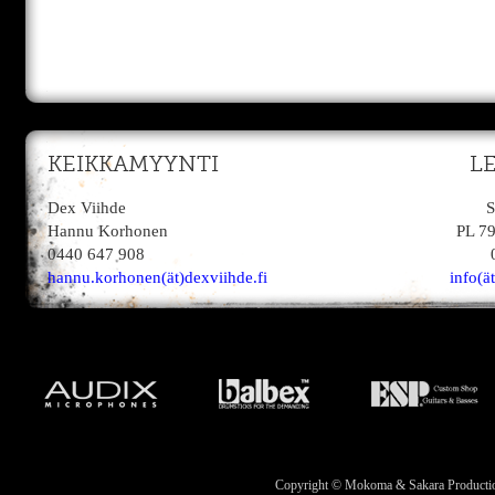
KEIKKAMYYNTI
L
Dex Viihde
S
Hannu Korhonen
PL 7
0440 647 908
hannu.korhonen(ät)dexviihde.fi
info(ä
Copyright © Mokoma & Sakara Productions