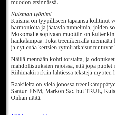
muodon etsinnässä.
Kuisman työnimi
Kuisma on tyypilliseen tapaansa loihtinut ve
harmonioita ja jäätäviä tunnelmia, joiden s
Mokomalle sopivaan muottiin on kuitenkin 
hankalampaa. Joka treenikerralla mennään 
ja nyt enää kertsien rytmiratkaisut tuntuvat 
Näillä mennään kohti torstaita, ja odotukse
mahdollisuuksien rajoissa, että jopa puolet s
Riihimäkirockiin lähtiessä tekstejä myöte
Raakileita on vielä jonossa treenikämppäty
Santun FNM, Markon Sad but TRUE, Ku
Onhan näitä.