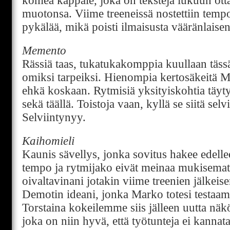
komea kappale, joka on tekstejä lukuun ott
muotonsa. Viime treeneissä nostettiin te
pykälää, mikä poisti ilmaisusta vääränlaise
Memento
Rässiä taas, tukatukakomppia kuullaan tässä
omiksi tarpeiksi. Hienompia kertosäkeitä M
ehkä koskaan. Rytmisiä yksityiskohtia täytyy
sekä täällä. Toistoja vaan, kyllä se siitä se
Selviintynyy.
Kaihomieli
Kaunis sävellys, jonka sovitus hakee edel
tempo ja rytmijako eivät meinaa mukisematt
oivaltavinani jotakin viime treenien jälkeis
Demotin ideani, jonka Marko totesi testaam
Torstaina kokeilemme siis jälleen uutta näk
joka on niin hyvä, että työtunteja ei kannata