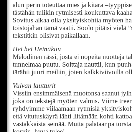
alun perin toteuttaa mies ja kitara –tyyppis
tästähän tulikin rytmisesti koukuttava kaaha
Sovitus alkaa olla yksityiskohtia myöten h
toistojahan tämä vaatii. Soolo pitäisi vielä ”
tekstitkin olisivat paikallaan.
Hei hei Heinäkuu
Melodinen rässi, josta ei nopeita nuotteja ta
tunnelmaa puutu. Soittaja nauttii, kun puuhaa
tärähti juuri meiliin, joten kalkkiviivoilla ol
Vulvan lautturit
Vissiin ensimmäisenä muotonsa saanut jylh
joka on tekstejä myöten valmis. Viime treen
ryhdyimme viilaamaan rytmisiä yksityiskohti
että vitutuskäyrä lähti liitämään kohti katto
vastakkaista seinää. Mutta palataanpa torsta
korvin, hyvä tulee!