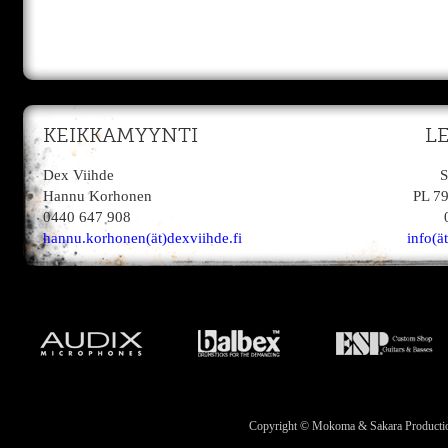
KEIKKAMYYNTI
L
Dex Viihde
S
Hannu Korhonen
PL 7
0440 647 908
hannu.korhonen(ät)dexviihde.fi
info(ä
Copyright © Mokoma & Sakara Productions