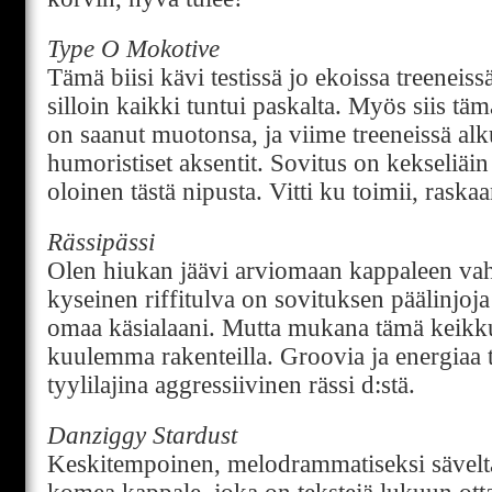
Type O Mokotive
Tämä biisi kävi testissä jo ekoissa treeneis
silloin kaikki tuntui paskalta. Myös siis täm
on saanut muotonsa, ja viime treeneissä alku
humoristiset aksentit. Sovitus on kekseliäi
oloinen tästä nipusta. Vitti ku toimii, raska
Rässipässi
Olen hiukan jäävi arviomaan kappaleen va
kyseinen riffitulva on sovituksen päälinjoja
omaa käsialaani. Mutta mukana tämä keikkuu
kuulemma rakenteilla. Groovia ja energiaa t
tyylilajina aggressiivinen rässi d:stä.
Danziggy Stardust
Keskitempoinen, melodrammatiseksi sävelt