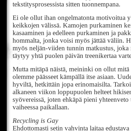
tekstitysprosessista sitten tuonnempana.
Ei ole ollut ihan ongelmatonta motivoitua yk
keikkojen välissä. Kamojen purkaminen kei
kasaaminen ja edelleen purkaminen ja pak
hommalta, jonka voisi myös jättää väliin. He
myös neljän-viiden tunnin matkustus, joka
täytyy yhtä puolen päivän treenikertaa vart
Mutta mitäpä näistä, meininki on ollut mitä
olemme päässeet kämpällä itse asiaan. Uudet
hyviltä, hetkittäin jopa erinomaisilta. Tarkoi
alkaneen viikon loppupuolen helteet hikis
syövereissä, joten ehkäpä pieni yhteenveto t
vaiheessa paikallaan.
Recycling is Gay
Ehdottomasti setin vahvinta laitaa edustava