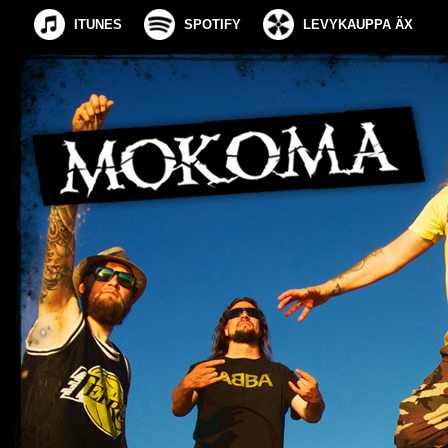
ITUNES
SPOTIFY
LEVYKAUPPA ÄX