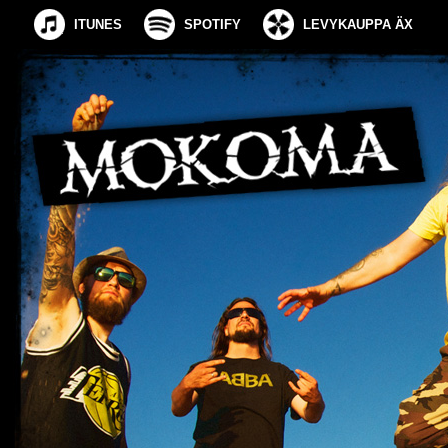
ITUNES
SPOTIFY
LEVYKAUPPA ÄX