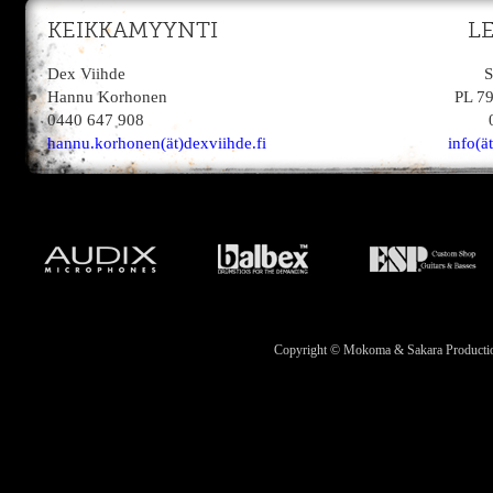
KEIKKAMYYNTI
L
Dex Viihde
S
Hannu Korhonen
PL 7
0440 647 908
hannu.korhonen(ät)dexviihde.fi
info(ä
Copyright © Mokoma & Sakara Productions