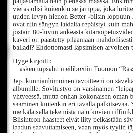
paljastamatta näin pienessä maassa. Ensim
vieras olisi kuitenkin se jamppa, joka luri
uuden levyn hienon Better -biisin loppuun k
ovat niin sängyn laidalta repäistyt kuin mah
jostain 80-luvun ankeasta kitaraopetusvideo
kaveri on päästetty pilaamaan mahdollisesti
balladi? Ehdottomasti läpsimisen arvoinen 
Hyge kirjoitti:
äsken tupsahti meiliboxiin Tuomon “Räs
Jep, kunnianhimoinen tavoitteeni on säveltä
albumille. Sovitustyö on varsinainen “leipä
yhtyeessä, mutta onhan kokonaisen oman bi
saaminen kuitenkin eri tavalla palkitsevaa. 
meikäläisellä tekemistä näin kovien riffini
Biisinteon haasteet eivät liity pelkästään säv
laadun saavuttamiseen, vaan myös tyylin tä