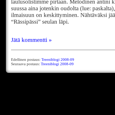
laulusolistimme pirtaan. Melodinen antini
suussa aina jotenkin oudolta (lue: paskalta
ilmaisuun on keskittyminen. Nähtäväksi jä
“Rässipässi” seulan läpi.
Jätä kommentti »
Edellinen postaus:
Treeniblogi 2008-09
Seuraava postaus:
Treeniblogi 2008-09