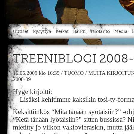
Uutiset
Kysyttyä
Keikat
Bändi
Tuotanto
Media
TREENIBLOGI 2008
16.05.2009
klo 16:39
/
TUOMO
/
MUITA KIRJOITU
2008-09
Hyge kirjoitti:
Lisäksi kehitimme kaksikin tosi-tv-formaa
Keksittiinkös “Mitä tänään syötäisiin?” -oh
“Ketä tänään lyötäisiin?” sitten bussissa? Nii
mietitty jo viikon vakiovieraskin, mutta jä