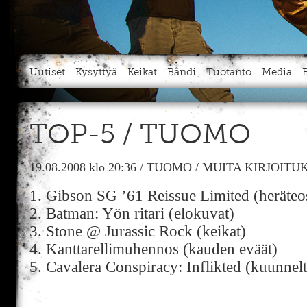
Uutiset
Kysyttyä
Keikat
Bändi
Tuotanto
Media
TOP-5 / TUOMO
19.08.2008
klo 20:36
/
TUOMO
/
MUITA KIRJOITU
1. Gibson SG ’61 Reissue Limited (heräteo
2. Batman: Yön ritari (elokuvat)
3. Stone @ Jurassic Rock (keikat)
4. Kanttarellimuhennos (kauden eväät)
5. Cavalera Conspiracy: Inflikted (kuunnelt