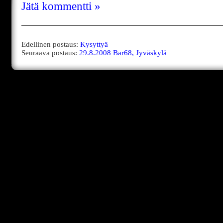
Jätä kommentti »
Edellinen postaus:
Kysyttyä
Seuraava postaus:
29.8.2008 Bar68, Jyväskylä