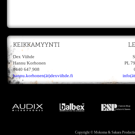
KEIKKAMYYNTI
L
Dex Viihde
S
Hannu Korhonen
PL 7
0440 647 908
hannu.korhonen(ät)dexviihde.fi
info(ä
Copyright © Mokoma & Sakara Productions