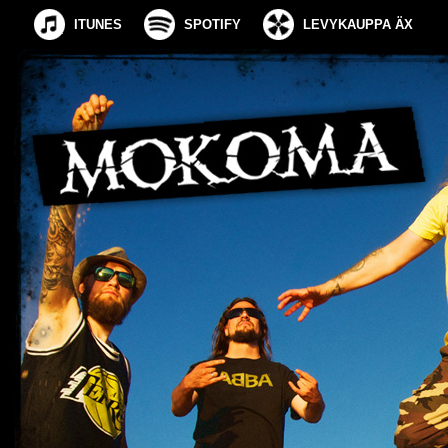
ITUNES
SPOTIFY
LEVYKAUPPA ÄX