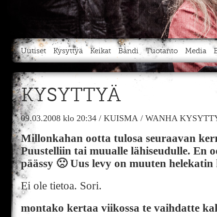
Uutiset
Kysyttyä
Keikat
Bändi
Tuotanto
Media
KYSYTTYÄ
09.03.2008
klo 20:34
/
KUISMA
/
WANHA KYSYTTY
Millonkahan ootta tulosa seuraavan ker
Puustelliin tai muualle lähiseudulle. En o
päässy 🙁 Uus levy on muuten helekatin 
Ei ole tietoa. Sori.
montako kertaa viikossa te vaihdatte ka