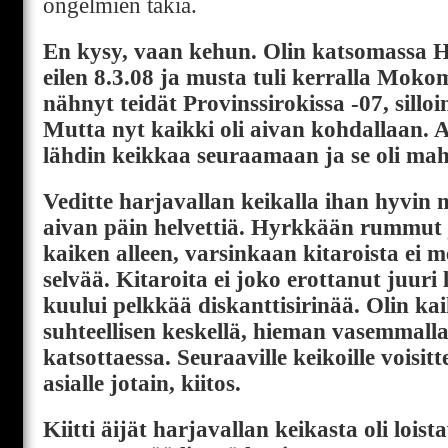
ongelmien takia.
En kysy, vaan kehun. Olin katsomassa H
eilen 8.3.08 ja musta tuli kerralla Moko
nähnyt teidät Provinssirokissa -07, silloin
Mutta nyt kaikki oli aivan kohdallaan. 
lähdin keikkaa seuraamaan ja se oli mah
Veditte harjavallan keikalla ihan hyvin 
aivan päin helvettiä. Hyrkkään rummut j
kaiken alleen, varsinkaan kitaroista ei 
selvää. Kitaroita ei joko erottanut juuri 
kuului pelkkää diskanttisirinää. Olin kai
suhteellisen keskellä, hieman vasemmalla
katsottaessa. Seuraaville keikoille voisit
asialle jotain, kiitos.
Kiitti äijät harjavallan keikasta oli loist