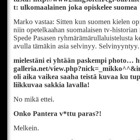
t: ulkomaalainen joka opiskelee suomea
Marko vastaa: Sitten kun suomen kielen opi
niin opetelkaahan suomalaisen tv-historian
Spede Pasasen ryhmärämärullaluistelusta ke
avulla tämäkin asia selvinyy. Selvinyyntyy
mielestäni ei yhtään paskempi photo… ht
galleria.net/view.php?nick=_mikko^^&
oli aika vaikea saaha teistä kuvaa ku t
liikkuvaa sakkia lavalla!
No mikä ettei.
Onko Pantera v*ttu paras?!
Melkein.