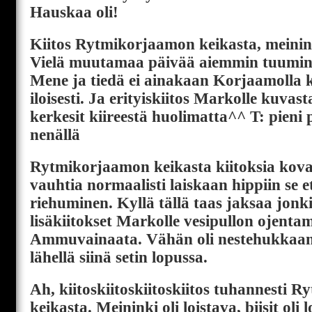
Hauskaa oli!
Kiitos Rytmikorjaamon keikasta, meinink
Vielä muutamaa päivää aiemmin tuumin k
Mene ja tiedä ei ainakaan Korjaamolla k
iloisesti. Ja erityiskiitos Markolle kuva
kerkesit kiireestä huolimatta^^ T: pieni 
nenällä
Rytmikorjaamon keikasta kiitoksia kovas
vauhtia normaalisti laiskaan hippiin se e
riehuminen. Kyllä tällä taas jaksaa jonk
lisäkiitokset Markolle vesipullon ojenta
Ammuvainaata. Vähän oli nestehukkaan
lähellä siinä setin lopussa.
Ah, kiitoskiitoskiitoskiitos tuhannesti
keikasta. Meininki oli loistava, biisit oli l