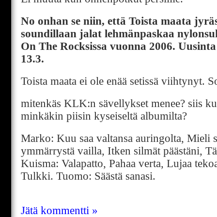
No onhan se niin, että Toista maata jyrä
soundillaan jalat lehmänpaskaa nylonsu
On The Rocksissa vuonna 2006. Uusinta o
13.3.
Toista maata ei ole enää setissä viihtynyt. So
mitenkäs KLK:n sävellykset menee? siis ku
minkäkin piisin kyseiseltä albumilta?
Marko: Kuu saa valtansa auringolta, Mieli s
ymmärrystä vailla, Itken silmät päästäni, Tä
Kuisma: Valapatto, Pahaa verta, Lujaa tekoa
Tulkki. Tuomo: Säästä sanasi.
Jätä kommentti »