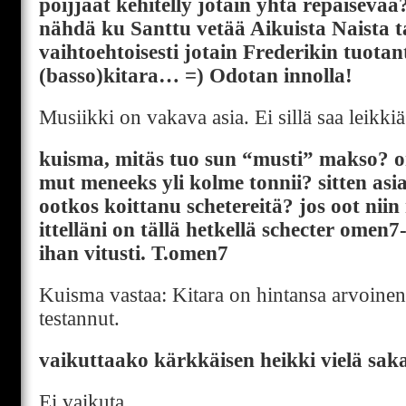
poijjaat kehitelly jotain yhtä repäisevä
nähdä ku Santtu vetää Aikuista Naista ta
vaihtoehtoisesti jotain Frederikin tuotant
(basso)kitara… =) Odotan innolla!
Musiikki on vakava asia. Ei sillä saa leikkiä
kuisma, mitäs tuo sun “musti” makso? on
mut meneeks yli kolme tonnii? sitten asi
ootkos koittanu schetereitä? jos oot niin
ittelläni on tällä hetkellä schecter omen
ihan vitusti. T.omen7
Kuisma vastaa: Kitara on hintansa arvoinen
testannut.
vaikuttaako kärkkäisen heikki vielä sak
Ei vaikuta.