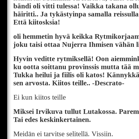
bändi oli vitti tulessa! Vaikka takana oll
häiritti.. Ja tykästyinpa samalla reissul
Että kiitosksia!
oli hemmetin hyvä keikka Rytmikorjaamol
joku taisi ottaa Nujerra Ihmisen vähän li
Hyvin veditte rytmiksellä! Oon aiemmin
ku ootta soittanu provinssis mutta tää 
Tukka heilui ja fiilis oli katos! Kännykkä
sen arvosta. Kiitos teille.. -Descrato-
Ei kun kiitos teille
Miksei Irvikuva tullut Lutakossa. Paremp
Tai edes keskinkertainen.
Meidän ei tarvitse selitellä. Vissiin.