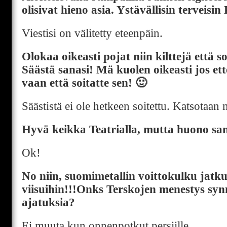
olisivat hieno asia. Ystävällisin terveisin
Viestisi on välitetty eteenpäin.
Olokaa oikeasti pojat niin kilttejä että s
Säästä sanasi! Mä kuolen oikeasti jos et
vaan että soitatte sen! 🙂
Säästistä ei ole hetkeen soitettu. Katsotaan 
Hyvä keikka Teatrialla, mutta huono sa
Ok!
No niin, suomimetallin voittokulku jatk
viisuihin!!!Onks Terskojen menestys syn
ajatuksia?
Ei muuta kun onnenpotkut persiille.