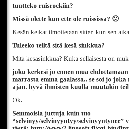
tuutteko ruisrockiin?
Missä olette kun ette ole ruississa? 🙁
Kesän keikat ilmoitetaan sitten kun sen aika
Tuleeko teiltä sitä kesä sinkkua?
Mitä kesäsinkkua? Kuka sellaisesta on mu
joku kerkesi jo ennen mua ehdottamaan 
marrasta emma gaalassa.. se soi jo joka
ajan. hyvä ihmisten kuulla muutakin teil
Ok.
Semmoisia juttuja kuin tuo
“selvinyy/selvinyyntyy/selvinyyntynee” 
tästä: http://www2.lingsoft.fi/cgi-bin/f