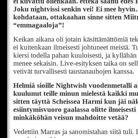
ei kuvattu ollenkaan. ettekä saanu edes
Joku nightvissi senkin vei! Ei mee hyv
kohdataan, ottakaahan sinne sitten Miit
“emmagaaloja”!
Keikan aikana oli jotain käsittämättömiä te
ei kuitenkaan ilmeisesti johtuneet meistä
kiersi todella pahan kuuloisesti, ja kyllähä
menee sekaisin. Live-esityksen taika on sell
vetivät turvallisesti taustanauhojen kanssa.
Helmiä sioille Nightwish vuodenmetalli al
kuulunut teille minun mielestä kaikki m
sitten täyttä Scheissea Harmi kun jäi n
esiintymisvuoro gaalassa olitte ilmeisesti
minkäköhän veisun mahdoitte vetää?
Vedettiin Marras ja sanomistahan siitä tuli.