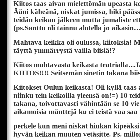
Kiitos taas aivan mielettömän upeasta ke
Ääni käheänä, niskat jumissa, hiki pääss
teidän keikan jälkeen mutta jumaliste et
(ps.Santtu oli tainnu alotella jo aikasin
Mahtava keikka oli oulussa, kiitoksia! 
täyttä ymmärrystä vailla biisiä!?
Kiitos mahtavasta keikasta teatrialla
KIITOS!!!! Seitsemän sinetin takana bii
Kiitokset Oulun keikasta! Oli kyllä taas
niinku tein keikoilla yleensä on!=) 10 te
takana, toivottavasti vähintään se 10 vie
aikamoisia mänttejä ku ei teistä vaa saa
perkele kun meni niskat hiukan kipeäksi 
hyvän keikan muuten vetäsitte. Ps. mill