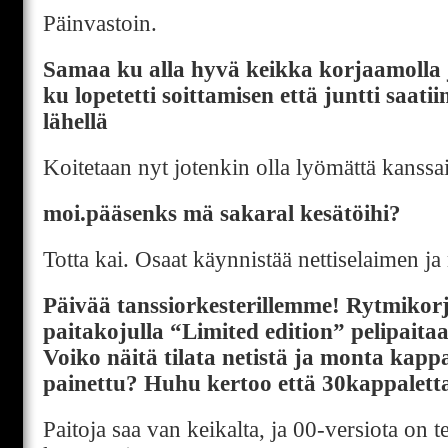
Päinvastoin.
Samaa ku alla hyvä keikka korjaamolla 
ku lopetetti soittamisen että juntti saatiin
lähellä
Koitetaan nyt jotenkin olla lyömättä kanss
moi.pääsenks mä sakaral kesätöihi?
Totta kai. Osaat käynnistää nettiselaimen ja 
Päivää tanssiorkesterillemme! Rytmikor
paitakojulla “Limited edition” pelipaitaa
Voiko näitä tilata netistä ja monta kapp
painettu? Huhu kertoo että 30kappalet
Paitoja saa van keikalta, ja 00-versiota on