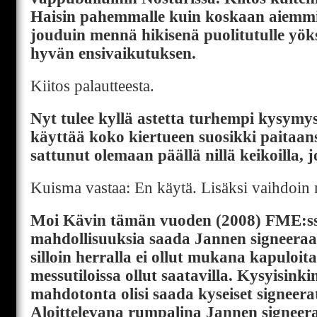
Haisin pahemmalle kuin koskaan aiemmin
jouduin mennä hikisenä puolitutulle yöks
hyvän ensivaikutuksen.
Kiitos palautteesta.
Nyt tulee kyllä astetta turhempi kysym
käyttää koko kiertueen suosikki paitaan
sattunut olemaan päällä nillä keikoilla, 
Kuisma vastaa: En käytä. Lisäksi vaihdoin 
Moi Kävin tämän vuoden (2008) FME:ss
mahdollisuuksia saada Jannen signeera
silloin herralla ei ollut mukana kapuloita
messutiloissa ollut saatavilla. Kysyisinki
mahdotonta olisi saada kyseiset signeera
Aloittelevana rumpalina Jannen signeer