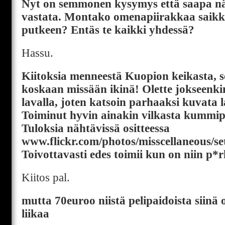
Nyt on semmonen kysymys että saapa n
vastata. Montako omenapiirakkaa saikk
putkeen? Entäs te kaikki yhdessä?
Hassu.
Kiitoksia menneestä Kuopion keikasta, se
koskaan missään ikinä! Olette jokseenkin
lavalla, joten katsoin parhaaksi kuvata l
Toiminut hyvin ainakin vilkasta kummi
Tuloksia nähtävissä ositteessa
www.flickr.com/photos/misscellaneous/s
Toivottavasti edes toimii kun on niin p*
Kiitos pal.
mutta 70euroo niistä pelipaidoista siinä 
liikaa