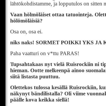
lähtökohdistamme, ja lopputulos on sitten 
Vaan hölmöläiset ottaa tatuointeja. Olet
hölömöläisiä?
Osa on, osa ei.
niks naks! SORMET POIKKI YKS JA 
Paha vaatturi on v*ttu PARAS!
Tupsahtakaas nyt vielä Ruisrockiin ni t
hieman. Ootte melkeenpä ainoo suomala
siitä listasta puuttuu.
Olettekos tulossa kesällä Ruisrockiin, kun
näkynyt bändilistalla? Oli viime vuonnak
päälle kova keikka siellä!