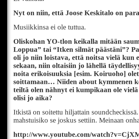
Nyt on niin, että Joose Keskitalo on paras
Musiikkinsa ei ole tuttua.
Oliskohan YO-tlon keikalla mitään saum
Loppua” tai “Itken silmät päästäni”? 
oli jo niin loistava, että noitsa vielä kun 
sekaan, niin oltaisiin jo lähellä täydelli
noita erikoisuuksia [esim. Koiruoho] ole
soittamaan… Niiden about kymmenen kei
teiltä olen nähnyt ei kumpikaan ole viel
olisi jo aika?
Itkistä on soitettu hiljattain soundcheckissä
mahstuisiko se joskus settiin. Meinaan onhan
http://www.youtube.com/watch?v=CjX