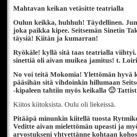
Mahtavan keikan vetäsitte teatrialla
Oulun keikka, huhhuh! Täydellinen. Juma
joka paikka kipee. Seitsemän Sinetin Ta
täysiä! Kiitän ja kumarran!
Ryökäle! kyllä sitä taas teatrialla viihtyi
sinettiä oli aivan muikea jamitus! t. Loir
No voi teitä Mokomia! Ylettömän hyvä ke
pääsihän sitä vihdoinkin hillumaan Seit
-kipaleen tahtiin myös keikalla 🙂 Tattist
Kiitos kiitoksista. Oulu oli liekeissä.
Pitääpä minunkin kiitellä tuosta Rytmi
Veditte aivan mielettömän upeasti ja my
arvostukseni yhtyettänne kohtaan kohos