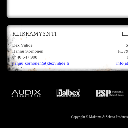
KEIKKAMYYNTI
L
Dex Viihde
S
Hannu Korhonen
PL 7
0440 647 908
hannu.korhonen(ät)dexviihde.fi
info(ä
Copyright © Mokoma & Sakara Productions