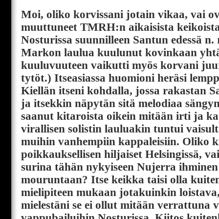
Moi, oliko korvissani jotain vikaa, vai o
muuttuneet TMRH:n aikaisista keikoista
Nosturissa suunnilleen Santun edessä n. ri
Markon laulua kuulunut kovinkaan yht
kuuluvuuteen vaikutti myös korvani ju
tytöt.) Itseasiassa huomioni heräsi lemp
Kiellän itseni kohdalla, jossa rakastan S
ja itsekkin näpytän sitä melodiaa sängyn
saanut kitaroista oikein mitään irti ja k
virallisen solistin lauluakin tuntui vaisu
muihin vanhempiin kappaleisiin. Oliko k
poikkauksellisen hiljaiset Helsingissä, v
surina tähän nykyiseen Nujerra ihminen 
mouruntaan? Itse keikka taisi olla kuite
mielipiteen mukaan jotakuinkin loistava
mielestäni se ei ollut mitään verrattuna
vappubailuihin Nosturissa. Kiitos kuite