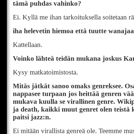
tämä puhdas vahinko?
Ei. Kyllä me ihan tarkoituksella soitetaan rä
iha helevetin hiemoa että tuutte wanaja
Kattellaan.
Voinko lähteä teidän mukana joskus Kan
Kysy matkatoimistosta.
Mitäs jätkät sanoo omaks genreksee. Os
nappasee turpaan jos heittää genren väär
mukava kuulla se virallinen genre. Wiki
ja death, kaikki muut genret olen teistä 
paitsi jazz:n.
Ei mitään virallista genreä ole. Teemme mu