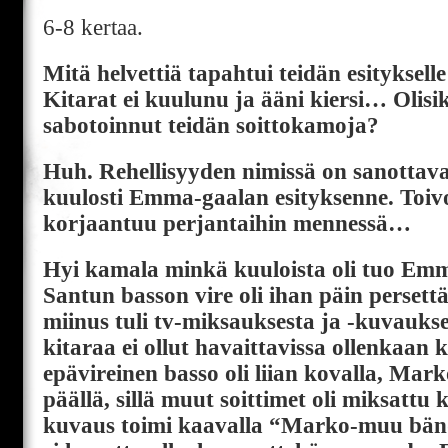
6-8 kertaa.
Mitä helvettiä tapahtui teidän esitykse
Kitarat ei kuulunu ja ääni kiersi… Olisik
sabotoinnut teidän soittokamoja?
Huh. Rehellisyyden nimissä on sanottava
kuulosti Emma-gaalan esityksenne. Toivo
korjaantuu perjantaihin mennessä…
Hyi kamala minkä kuuloista oli tuo Em
Santun basson vire oli ihan päin persett
miinus tuli tv-miksauksesta ja -kuvauks
kitaraa ei ollut havaittavissa ollenkaan 
epävireinen basso oli liian kovalla, Mark
päällä, sillä muut soittimet oli miksattu
kuvaus toimi kaavalla “Marko-muu bänd