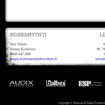
KEIKKAMYYNTI
L
Dex Viihde
S
Hannu Korhonen
PL 7
0440 647 908
hannu.korhonen(ät)dexviihde.fi
info(ä
Copyright © Mokoma & Sakara Productions