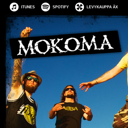
ITUNES
SPOTIFY
LEVYKAUPPA ÄX