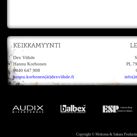
KEIKKAMYYNTI
L
Dex Viihde
S
Hannu Korhonen
PL 7
0440 647 908
hannu.korhonen(ät)dexviihde.fi
info(ä
Copyright © Mokoma & Sakara Productions