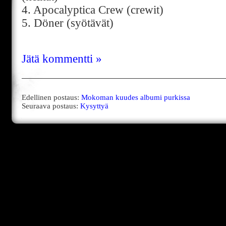
4. Apocalyptica Crew (crewit)
5. Döner (syötävät)
Jätä kommentti »
Edellinen postaus:
Mokoman kuudes albumi purkissa
Seuraava postaus:
Kysyttyä