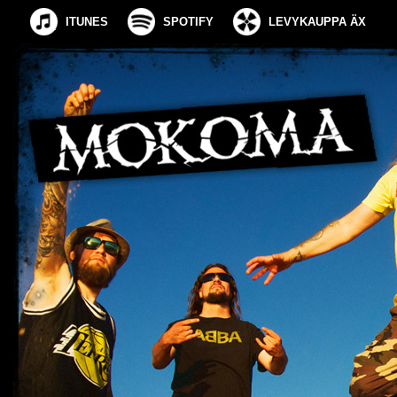
ITUNES
SPOTIFY
LEVYKAUPPA ÄX