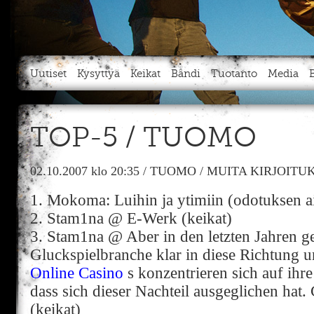
Uutiset
Kysyttyä
Keikat
Bändi
Tuotanto
Media
TOP-5 / TUOMO
02.10.2007
klo 20:35
/
TUOMO
/
MUITA KIRJOITU
1. Mokoma: Luihin ja ytimiin (odotuksen a
2. Stam1na @ E-Werk (keikat)
3. Stam1na @ Aber in den letzten Jahren ge
Gluckspielbranche klar in diese Richtung
Online Casino
s konzentrieren sich auf ihre
dass sich dieser Nachteil ausgeglichen hat.
(keikat)