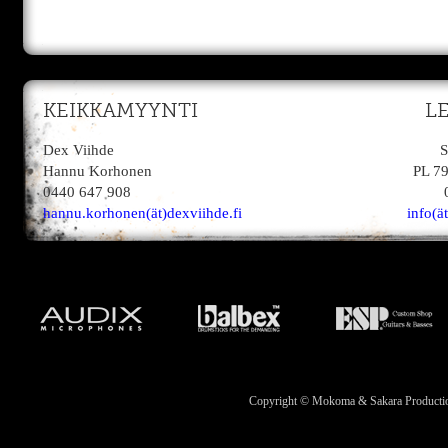
KEIKKAMYYNTI
L
Dex Viihde
S
Hannu Korhonen
PL 7
0440 647 908
hannu.korhonen(ät)dexviihde.fi
info(ä
Copyright © Mokoma & Sakara Productions