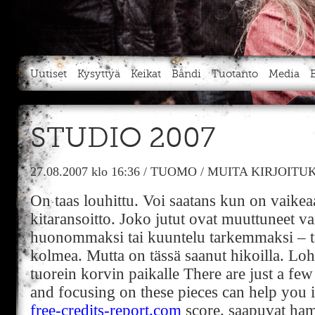
Uutiset
Kysyttyä
Keikat
Bändi
Tuotanto
Media
STUDIO 2007
27.08.2007
klo 16:36
/
TUOMO
/
MUITA KIRJOITU
On taas louhittu. Voi saatans kun on vaik
kitaransoitto. Joko jutut ovat muuttuneet v
huonommaksi tai kuuntelu tarkemmaksi – ta
kolmea. Mutta on tässä saanut hikoilla. Loht
tuorein korvin paikalle There are just a few
and focusing on these pieces can help yo
free-credits-report.com
score. saapuvat hamp