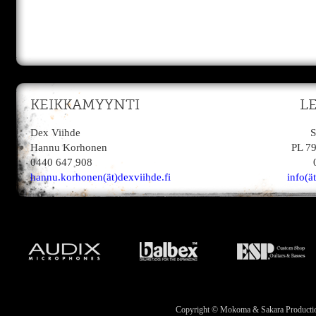
KEIKKAMYYNTI
L
Dex Viihde
S
Hannu Korhonen
PL 7
0440 647 908
hannu.korhonen(ät)dexviihde.fi
info(ä
Copyright © Mokoma & Sakara Productions