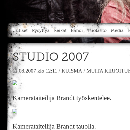
Uutiset
Kysyttyä
Keikat
Bändi
Tuotanto
Media
STUDIO 2007
11.08.2007
klo 12:11
/
KUISMA
/
MUITA KIRJOITU
Kamerataiteilija Brandt työskentelee.
Kamerataiteilija Brandt tauolla.