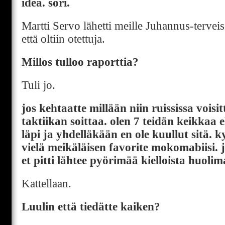
idea. sori.
Martti Servo lähetti meille Juhannus-terveis
että oltiin otettuja.
Millos tulloo raporttia?
Tuli jo.
jos kehtaatte millään niin ruississa vois
taktiikan soittaa. olen 7 teidän keikkaa
läpi ja yhdelläkään en ole kuullut sitä. k
vielä meikäläisen favorite mokomabiisi. j
et pitti lähtee pyörimää kielloista huolim
Kattellaan.
Luulin että tiedätte kaiken?