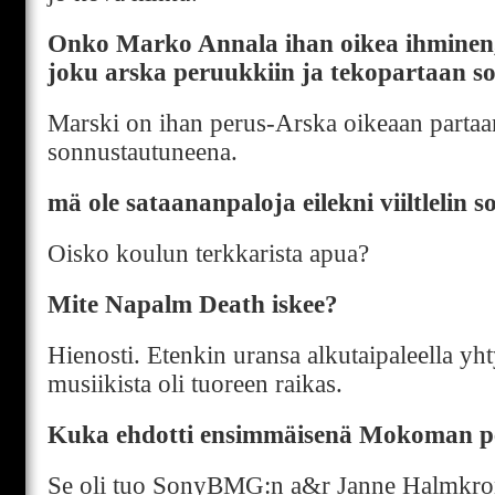
Onko Marko Annala ihan oikea ihminen,
joku arska peruukkiin ja tekopartaan 
Marski on ihan perus-Arska oikeaan partaa
sonnustautuneena.
mä ole sataananpaloja eilekni viiltlelin so
Oisko koulun terkkarista apua?
Mite Napalm Death iskee?
Hienosti. Etenkin uransa alkutaipaleella y
musiikista oli tuoreen raikas.
Kuka ehdotti ensimmäisenä Mokoman p
Se oli tuo SonyBMG:n a&r Janne Halmkrona.