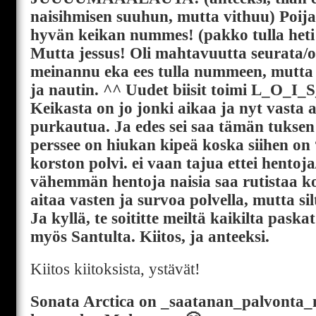
naisihmisen suuhun, mutta vithuu) Poijaa
hyvän keikan nummes! (pakko tulla het
Mutta jessus! Oli mahtavuutta seurata/os
meinannu eka ees tulla nummeen, mutta hy
ja nautin. ^^ Uudet biisit toimi L_O_
Keikasta on jo jonki aikaa ja nyt vasta a
purkautua. Ja edes sei saa tämän tuksen 
perssee on hiukan kipeä koska siihen on
korston polvi. ei vaan tajua ettei hento
vähemmän hentoja naisia saa rutistaa k
aitaa vasten ja survoa polvella, mutta si
Ja kyllä, te soititte meiltä kaikilta pask
myös Santulta. Kiitos, ja anteeksi.
Kiitos kiitoksista, ystävät!
Sonata Arctica on _saatanan_palvonta_m