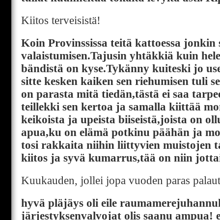
Kiitos terveisistä!
Koin Provinssissa teitä kattoessa jonkin 
valaistumisen.Tajusin yhtäkkiä kuin hel
bändistä on kyse.Tykänny kuiteski jo 
sitte kesken kaiken sen riehumisen tuli 
on parasta mitä tiedän,tästä ei saa tarpee
teillekki sen kertoa ja samalla kiittää m
keikoista ja upeista biiseistä,joista on ol
apua,ku on elämä potkinu päähän ja monet
tosi rakkaita niihin liittyvien muistojen 
kiitos ja syvä kumarrus,tää on niin jotta
Kuukauden, jollei jopa vuoden paras palaute.
hyvä pläjäys oli eile raumamerejuhannu
järjestyksenvalvojat olis saanu ampua! e