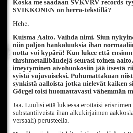
Koska me saadaan SVKVRV records-tyy
SVIKKONEN on herra-tekstillä?
Hehe.
Kuisma Aalto. Vaihda nimi. Siun nykyin
niin paljon hankaluuksia ihan normaalii
notta voi kypärä! Kun lukee että ensimm
thrshmetallibändejä seurasi toinen aalto
imeytyminen aivohuokosiin jää itsestä r
syistä vajavaiseksi. Puhumattakaan niis
synkistä aalloista jotka nielevät kaiken s
Görgel toisi huomattavasti vähemmän mi
Jaa. Luulisi että lukiessa erottaisi erisnime
substantiiveista ihan alkukirjaimen aakkosl
versaali) perusteella.