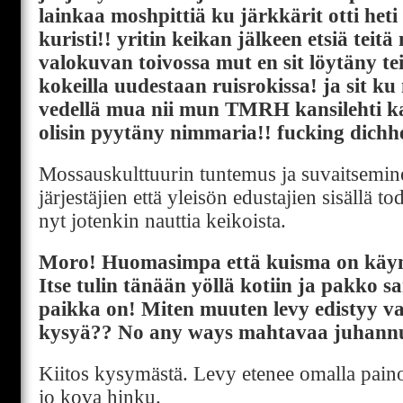
lainkaa moshpittiä ku järkkärit otti heti 
kuristi!! yritin keikan jälkeen etsiä teit
valokuvan toivossa mut en sit löytäny t
kokeilla uudestaan ruisrokissa! ja sit k
vedellä mua nii mun TMRH kansilehti kas
olisin pyytäny nimmaria!! fucking dichh
Mossauskulttuurin tuntemus ja suvaitsemine
järjestäjien että yleisön edustajien sisällä to
nyt jotenkin nauttia keikoista.
Moro! Huomasimpa että kuisma on käyn
Itse tulin tänään yöllä kotiin ja pakko 
paikka on! Miten muuten levy edistyy va
kysyä?? No any ways mahtavaa juhannus
Kiitos kysymästä. Levy etenee omalla paino
jo kova hinku.