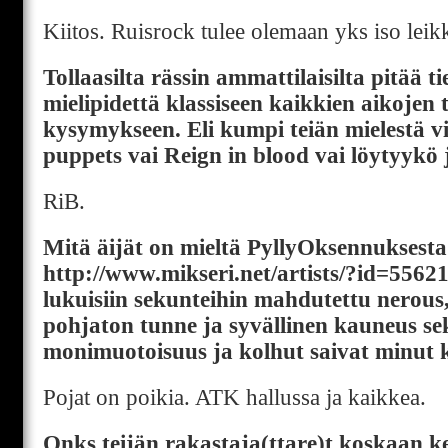
Kiitos. Ruisrock tulee olemaan yks iso leikk
Tollaasilta rässin ammattilaisilta pitää t
mielipidettä klassiseen kaikkien aikojen 
kysymykseen. Eli kumpi teiän mielestä vi
puppets vai Reign in blood vai löytyyk
RiB.
Mitä äijät on mieltä PyllyOksennuksest
http://www.mikseri.net/artists/?id=5562
lukuisiin sekunteihin mahdutettu nerous,
pohjaton tunne ja syvällinen kauneus se
monimuotoisuus ja kolhut saivat minut 
Pojat on poikia. ATK hallussa ja kaikkea.
Onks teijän rakastaja(ttare)t koskaan k