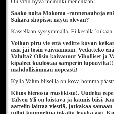
Oli vitin hyvä meininki meneillään!.
Saako noita Mokoma -rannenauhoja enä
Sakara shopissa näytä olevan?
Kassellaan syssymmällä. Ei kesällä kukaan t
Voihan piru vie että veditte kovan keika
asia jäi tosin vaivaamaan. Vedättekö enä
Valulta? Olisin kaivannut Viholliset ja V
kipaleet kuulostaa samperin lupaavilta!!
mahdollisimman nopeasti!
Kyllä Valun biiseillä on kova homma päästä 
Kiitos hienosta musiikista!. Uudelta eepe
Talven Yli on loistava ja kaunis biisi.
aattelin laittaa viestiä, jatkakaa samaan 
tullut kuunneltua tokalta levyltä asti. Ki