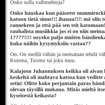
Onko sulla vaihtoehtoja?
Onko hauskaa kun pääsette nummirocki
katoon tietä sinne!!! ihanaa!!!! mä olin t
rannekeen ja että pää sen teit katomaan!
rauhalista musiikkia jos ei oo niin meina
1????!!!! ooyeko paljo muiten bändienka
kuka näihin kysymyksiin vastaa??
On. On meillä vähän ja meinataan tehdä väh
Kuisma, Tuomo tai joku muu.
Kalajoen Juhannuksen keikka oli aivan l
keskeltä oli mahtava katsoa kun veditte 
setin! Olitte koko perjantain paras bändi
olevan täysillä mukana. Mitäs mieltä its
kyseisestä keikasta?