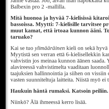
Janne vastaa: Joo, aivan liian hapokkaita k
Balbexin pro 2 -mallilla.
Mitä huonoa ja hyvää 7-kielisissä kitaro
bassoissa. Myytti: 7-kielisille tarvitsee p
muut kamat, että irtoaa kunnon ääni. T
taruako?
Kai se tuo
ylimääräinen
kieli on sekä hyvä 
Myytistä sen verran että 6-kielisellekkin 
vahvistin jos meinaa kunnon äänen saada. Y
alavireessä vahvistimelta vaaditaan luonnoll
taajuksien hallinnointia ja siihen on vissii
vasten suunniteltuja laitteita. Niistä myö ei 
Haukuin häntä rumaksi. Katsoin peiliin.
Niinkö? Älä ihmeessä kerro lisää.