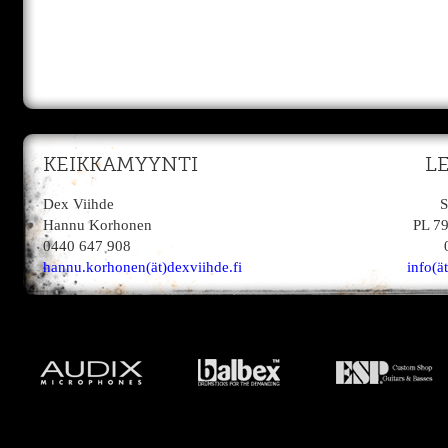
KEIKKAMYYNTI
L
Dex Viihde
S
Hannu Korhonen
PL 7
0440 647 908
hannu.korhonen(ät)dexviihde.fi
info(ä