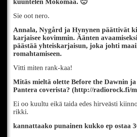
kuuntelen Mokomaa. 🙂
Sie oot nero.
Annala, Nygård ja Hynynen päättivät kilp
karjaisee kovimmin. Äänten avaamiseksi
päästää yhteiskarjaisun, joka johti ma
romahtamiseen.
Vitti miten rank-kaa!
Mitäs mieltä olette Before the Dawnin j
Pantera coverista? (http://radiorock.fi
Ei oo kuultu eikä taida edes hirveästi kiinno
rikki.
kannattaako punainen kukko ep ostaa 3