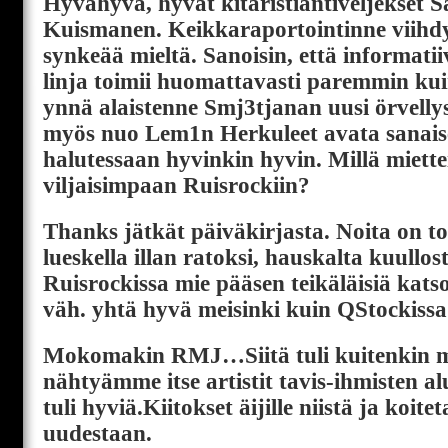
Hyvähyvä, hyvät kitaristiantiveljekset 
Kuismanen. Keikkaraportointinne viihd
synkeää mieltä. Sanoisin, että informati
linja toimii huomattavasti paremmin kui
ynnä alaistenne Smj3tjanan uusi örvellys
myös nuo Lem1n Herkuleet avata sanai
halutessaan hyvinkin hyvin. Millä miett
viljaisimpaan Ruisrockiin?
Thanks jätkät päiväkirjasta. Noita on t
lueskella illan ratoksi, hauskalta kuullos
Ruisrockissa mie pääsen teikäläisiä katso
väh. yhtä hyvä meisinki kuin QStockissa
Mokomakin RMJ…Siitä tuli kuitenkin m
nähtyämme itse artistit tavis-ihmisten al
tuli hyviä.Kiitokset äijille niistä ja koit
uudestaan.