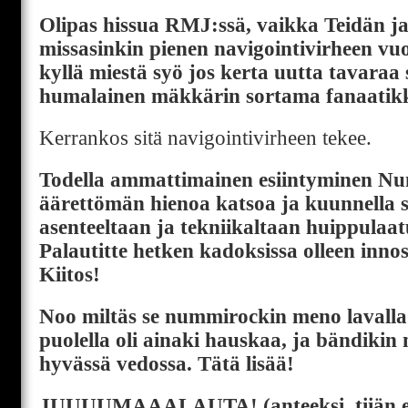
Olipas hissua RMJ:ssä, vaikka Teidän j
missasinkin pienen navigointivirheen vu
kyllä miestä syö jos kerta uutta tavaraa s
humalainen mäkkärin sortama fanaatikk
Kerrankos sitä navigointivirheen tekee.
Todella ammattimainen esiintyminen Nu
äärettömän hienoa katsoa ja kuunnella so
asenteeltaan ja tekniikaltaan huippulaat
Palautitte hetken kadoksissa olleen innos
Kiitos!
Noo miltäs se nummirockin meno lavalla
puolella oli ainaki hauskaa, ja bändikin 
hyvässä vedossa. Tätä lisää!
JUUUUMAAALAUTA! (anteeksi, tiiän ett