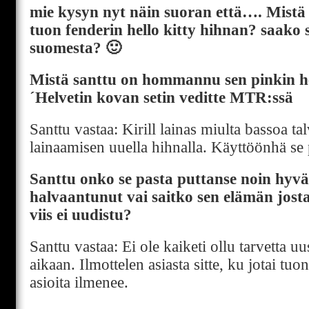
mie kysyn nyt näin suoran että…. Mistä 
tuon fenderin hello kitty hihnan? saako s
suomesta? 🙂
Mistä santtu on hommannu sen pinkin he
´Helvetin kovan setin veditte MTR:ssä
Santtu vastaa: Kirill lainas miulta bassoa tal
lainaamisen uuella hihnalla. Käyttöönhä se pi
Santtu onko se pasta puttanse noin hyvää
halvaantunut vai saitko sen elämän josta
viis ei uudistu?
Santtu vastaa: Ei ole kaiketi ollu tarvetta uu
aikaan. Ilmottelen asiasta sitte, ku jotai tu
asioita ilmenee.