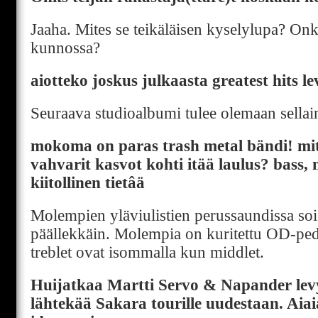
Jaaha. Mites se teikäläisen kyselylupa? Onk
kunnossa?
aiotteko joskus julkaasta greatest hits l
Seuraava studioalbumi tulee olemaan sellai
mokoma on paras trash metal bändi! mit
vahvarit kasvot kohti itää laulus? bass, m
kiitollinen tietâä
Molempien yläviulistien perussaundissa so
päällekkäin. Molempia on kuritettu OD-peda
treblet ovat isommalla kun middlet.
Huijatkaa Martti Servo & Napander lev
lähtekää Sakara tourille uudestaan. Aiai