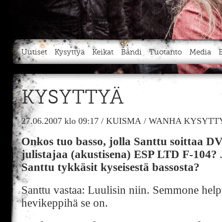
Uutiset
Kysyttyä
Keikat
Bändi
Tuotanto
Media
KYSYTTYÄ
27.06.2007
klo 09:17
/
KUISMA
/
WANHA KYSYTTY
Onkos tuo basso, jolla Santtu soittaa D
julistajaa (akustisena) ESP LTD F-104? J
Santtu tykkäsit kyseisestä bassosta?
Santtu vastaa: Luulisin niin. Semmone help
hevikeppihä se on.