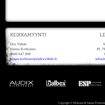
KEIKKAMYYNTI
L
Dex Viihde
S
Hannu Korhonen
PL 7
0440 647 908
hannu.korhonen(ät)dexviihde.fi
info(ä
Copyright © Mokoma & Sakara Productions