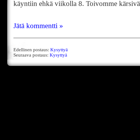
käyntiin ehkä viikolla 8. Toivomme kärsiväl
Jätä kommentti »
Edellinen postaus:
Kysyttyä
Seuraava postaus:
Kysyttyä