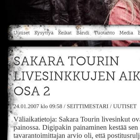
Uutiset
Kysyttyä
Keikat
Bändi
Tuotanto
Media
SAKARA TOURIN
LIVESINKKUJEN AI
OSA 2
24.01.2007
klo 09:58
/
SEITTIMESTARI
/
UUTISET
Väliaikatietoja: Sakara Tourin livesinkut ov
painossa. Digipakin painaminen kestää sen v
tavarantoimittajan arvio oli, että postitusru