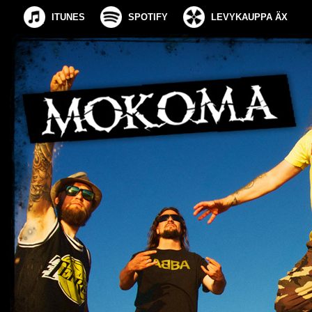
ITUNES
SPOTIFY
LEVYKAUPPA ÄX