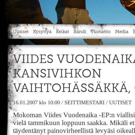
Uutiset
Kysyttyä
Keikat
Bändi
Tuotanto
Media
VIIDES VUODENAIK
KANSIVIHKON
VAIHTOHÄSSÄKKÄ, 
16.01.2007
klo 10:00
/
SEITTIMESTARI
/
UUTISET
Mokoman Viides Vuodenaika -EP:n viallisi
vielä tammikuun loppuun saakka. Mikäli et s
täydentänyt painovirheellistä levyäsi oikealla