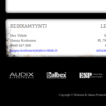
KEIKKAMYYNTI
L
Dex Viihde
S
Hannu Korhonen
PL 7
0440 647 908
hannu.korhonen(ät)dexviihde.fi
info(ä
Copyright © Mokoma & Sakara Productions