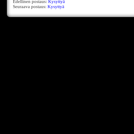
Edellinen postaus:
Kysyttyä
Seuraava postaus:
Kysyttyä