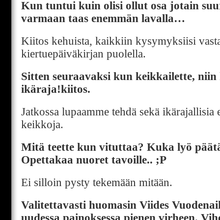
Kun tuntui kuin olisi ollut osa jotain su
varmaan taas enemmän lavalla…
Kiitos kehuista, kaikkiin kysymyksiisi vast
kiertuepäiväkirjan puolella.
Sitten seuraavaksi kun keikkailette, niin 
ikäraja!kiitos.
Jatkossa lupaamme tehdä sekä ikärajallisia e
keikkoja.
Mitä teette kun vituttaa? Kuka lyö päät
Opettakaa nuoret tavoille.. ;P
Ei silloin pysty tekemään mitään.
Valitettavasti huomasin Viides Vuodenai
uudessa painoksessa pienen virheen. Viho