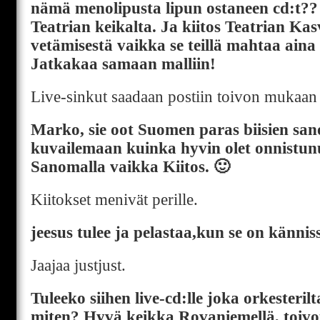
nämä menolipusta lipun ostaneen cd:t?
Teatrian keikalta. Ja kiitos Teatrian Kas
vetämisestä vaikka se teillä mahtaa aina 
Jatkakaa samaan malliin!
Live-sinkut saadaan postiin toivon mukaan
Marko, sie oot Suomen paras biisien sano
kuvailemaan kuinka hyvin olet onnistun
Sanomalla vaikka Kiitos. 🙂
Kiitokset menivät perille.
jeesus tulee ja pelastaa,kun se on kännis
Jaajaa justjust.
Tuleeko siihen live-cd:lle joka orkesterilta
miten? Hyvä keikka Rovaniemellä, toivo