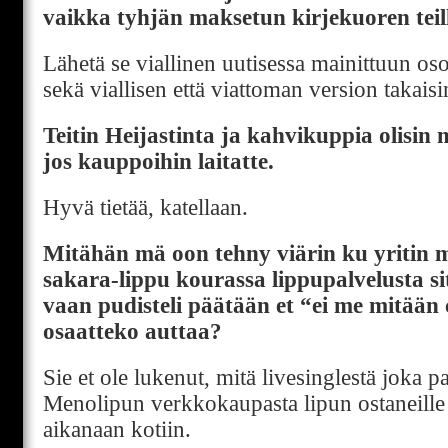
vaikka tyhjän maksetun kirjekuoren teil
Lähetä se viallinen uutisessa mainittuun osoi
sekä viallisen että viattoman version takaisi
Teitin Heijastinta ja kahvikuppia olisin 
jos kauppoihin laitatte.
Hyvä tietää, katellaan.
Mitähän mä oon tehny viärin ku yritin
sakara-lippu kourassa lippupalvelusta sit
vaan pudisteli päätään et “ei me mitään c
osaatteko auttaa?
Sie et ole lukenut, mitä livesinglestä joka p
Menolipun verkkokaupasta lipun ostaneille 
aikanaan kotiin.