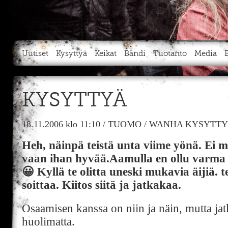
Uutiset
Kysyttyä
Keikat
Bändi
Tuotanto
Media
KYSYTTYÄ
18.11.2006
klo 11:10
/
TUOMO
/
WANHA KYSYTTY
Heh, näinpä teistä unta viime yönä. Ei m
vaan ihan hyvää.Aamulla en ollu varma ol
😀 Kyllä te olitta uneski mukavia äijiä. t
soittaa. Kiitos siitä ja jatkakaa.
Osaamisen kanssa on niin ja näin, mutta jatk
huolimatta.