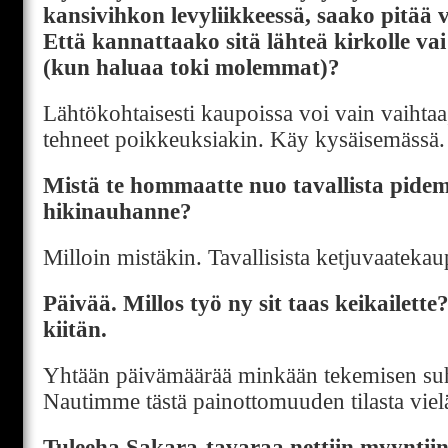
kansivihkon levyliikkeessä, saako pitää vi
Että kannattaako sitä lähteä kirkolle vai
(kun haluaa toki molemmat)?
Lähtökohtaisesti kaupoissa voi vain vaihtaa
tehneet poikkeuksiakin. Käy kysäisemässä.
Mistä te hommaatte nuo tavallista pide
hikinauhanne?
Milloin mistäkin. Tavallisista ketjuvaatekaup
Päivää. Millos työ ny sit taas keikailette
kiitän.
Yhtään päivämäärää minkään tekemisen suht
Nautimme tästä painottomuuden tilasta viel
Tuleeha Sakara-tavaraa nettiin myyntiin