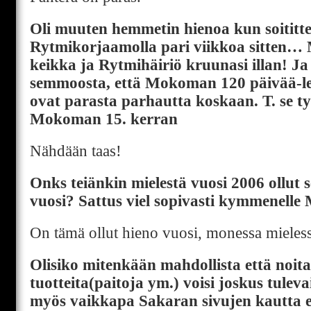
Oli muuten hemmetin hienoa kun soitit
Rytmikorjaamolla pari viikkoa sitten… M
keikka ja Rytmihäiriö kruunasi illan! Ja
semmoosta, että Mokoman 120 päivää-le
ovat parasta parhautta koskaan. T. se ty
Mokoman 15. kerran
Nähdään taas!
Onks teiänkin mielestä vuosi 2006 ollu
vuosi? Sattus viel sopivasti kymmenel
On tämä ollut hieno vuosi, monessa mieless
Olisiko mitenkään mahdollista että noit
tuotteita(paitoja ym.) voisi joskus tulev
myös vaikkapa Sakaran sivujen kautta ei