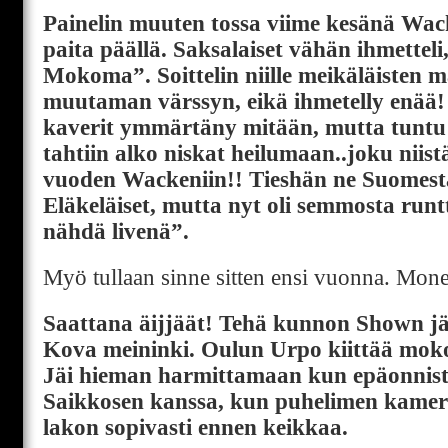
Painelin muuten tossa viime kesänä W
paita päällä. Saksalaiset vähän ihmettel
Mokoma”. Soittelin niille meikäläisten 
muutaman värssyn, eikä ihmetelly enää!
kaverit ymmärtäny mitään, mutta tuntu 
tahtiin alko niskat heilumaan..joku niistä
vuoden Wackeniin!! Tieshän ne Suomes
Eläkeläiset, mutta nyt oli semmosta runt
nähdä livenä”.
Myö tullaan sinne sitten ensi vuonna. Mone
Saattana äijjäät! Tehä kunnon Shown järj
Kova meininki. Oulun Urpo kiittää mo
Jäi hieman harmittamaan kun epäonnist
Saikkosen kanssa, kun puhelimen kamera
lakon sopivasti ennen keikkaa.