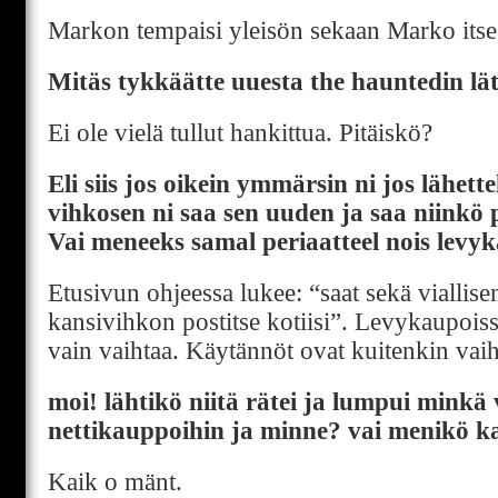
Markon tempaisi yleisön sekaan Marko itse. 
Mitäs tykkäätte uuesta the hauntedin l
Ei ole vielä tullut hankittua. Pitäiskö?
Eli siis jos oikein ymmärsin ni jos lähett
vihkosen ni saa sen uuden ja saa niinkö 
Vai meneeks samal periaatteel nois levy
Etusivun ohjeessa lukee: “saat sekä viallise
kansivihkon postitse kotiisi”. Levykaupoiss
vain vaihtaa. Käytännöt ovat kuitenkin vaih
moi! lähtikö niitä rätei ja lumpui minkä
nettikauppoihin ja minne? vai menikö kai
Kaik o mänt.