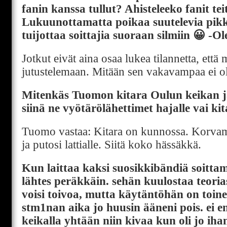
fanin kanssa tullut? Ahisteleeko fanit te
Lukuunottamatta poikaa suutelevia pikk
tuijottaa soittajia suoraan silmiin 😀 -Ol
Jotkut eivät aina osaa lukea tilannetta, että m
jutustelemaan. Mitään sen vakavampaa ei ol
Mitenkäs Tuomon kitara Oulun keikan j
siinä ne vyötärölähettimet hajalle vai ki
Tuomo vastaa: Kitara on kunnossa. Korvamon
ja putosi lattialle. Siitä koko hässäkkä.
Kun laittaa kaksi suosikkibändiä soitt
lähtes peräkkäin. sehän kuulostaa teori
voisi toivoa, mutta käytäntöhän on toine
stm1nan aika jo huusin ääneni pois. ei en
keikalla yhtään niin kivaa kun oli jo iha