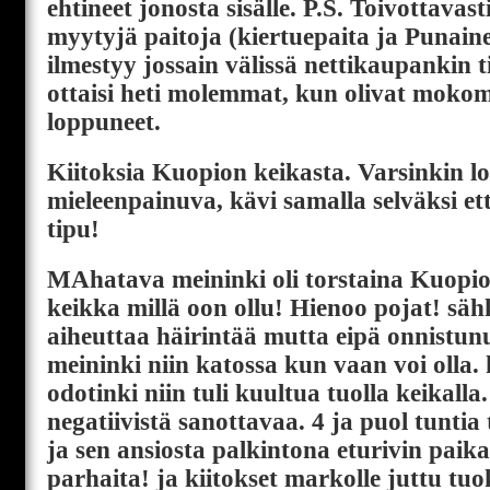
ehtineet jonosta sisälle. P.S. Toivottavas
myytyjä paitoja (kiertuepaita ja Punai
ilmestyy jossain välissä nettikaupankin t
ottaisi heti molemmat, kun olivat moko
loppuneet.
Kiitoksia Kuopion keikasta. Varsinkin lo
mieleenpainuva, kävi samalla selväksi et
tipu!
MAhatava meininki oli torstaina Kuopios
keikka millä oon ollu! Hienoo pojat! säh
aiheuttaa häirintää mutta eipä onnistun
meininki niin katossa kun vaan voi olla. 
odotinki niin tuli kuultua tuolla keikalla
negatiivistä sanottavaa. 4 ja puol tuntia 
ja sen ansiosta palkintona eturivin paika
parhaita! ja kiitokset markolle juttu tuok