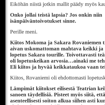
Eiköhän niistä jotkin mallit päädy myös ka
Onko jollai teistä lapsia? Jos onkin niin
isänpäiväntoivotukset sinne.
Perille meni.
Kiitos Mokoma ja Sakara Rovaniemen ti
aivan uskomattoman mahtava keikki ja 
lopetus Sakara tourille. Toivottavasti teä
oli lopetuskeikan arvosia…ainaki me te
Eli kiitos ja hyvää keikkataukoa vaan tei
Kiitos, Rovaniemi oli ehdottomasti lopetus
Lämpimät kiitokset eilisestä Teatrian kei
sanoen täydellisiä. Pisteet myös siitä, ett
asenteellisesti soiton alkua siihen asti ku