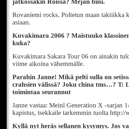
jatkossakin Roissa? Mejän biisi.
Rovaniemi rocks. Poltetun maan taktiikka k
asiaan.
Kuvakimara 2006 ? Maistuuko klassinen 
kuka?
Kuvakimara Sakara Tour 06 on ainakin tulo
viime aikoina vähemmälle.
Parahin Janne! Mikä pelti sulla on setiss
crahsien välissä? Joku china tms…? T: 
toimintaa seurannut
Janne vastaa: Meinl Generation X -sarjan 14
kapistus, tsekkaile tarkemmin tuolta http:/
Kyllä nyt heräs sellanen kysymys. Jos va