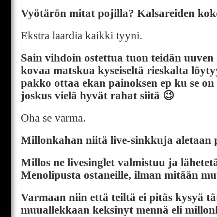
Vyötärön mitat pojilla? Kalsareiden ko
Ekstra laardia kaikki tyyni.
Sain vihdoin ostettua tuon teidän uuven 
kovaa matskua kyseiseltä rieskalta löytyy.
pakko ottaa ekan painoksen ep ku se on
joskus vielä hyvät rahat siitä 😉
Oha se varma.
Millonkahan niitä live-sinkkuja aletaan
Millos ne livesinglet valmistuu ja lähet
Menolipusta ostaneille, ilman mitään mu
Varmaan niin että teiltä ei pitäs kysyä t
muuallekkaan keksinyt mennä eli millon