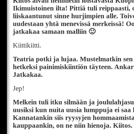
Kiitos aivan hemmetin loistavasta Kuopi
Ikimuistoinen ilta! Pittiä tuli reippaasti,
liiskaantunut sinne hurjimpien alle. Toi
uudestaan yhtä menevissä merkeissä! Oot
jatkakaa samaan malliin 🙂
Kiittikiitti.
Teatria potki ja lujaa. Mustelmatkin sen
hetkeksi painimiskiintiön täyteen. Ankarat
Jatkakaa.
Jep!
Melkein tuli itku silmään ja joululahja
uusiksi kun nuita uusia lumppuja ei saa 
Kannatankin siis ryysyjen hommaamista
kauppaankin, on ne niin hienoja. Kiitos.