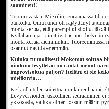
saaminen!!
Tuomo vastaa: Mie olin seuraamassa tilanne
paikoilta. Oma rundi oli räjäyttänyt tajunna
monta kertaa, että parempi olisi ollut jääd
Kyllähän äijät toimittivat asiansa helvetin r
monta kertaa aiemminkin. Tuoreemmassa miel
osannut nauttia enemmän.
Kuinka tunnollisesti Mokomat soittaa bii
niinkuin levyllekin on raidat mennt narul
improvisoitua paljon? Itelläni ei ole kei
mielikuvia…
Keikoilla tulee soitettua minkä reuhaamiselta
Levyversioiden uskollinen seuraaminen ei o
ykkösasia, vaikka siihen jossain määrin pyr