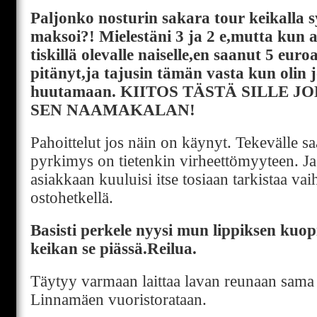
Paljonko nosturin sakara tour keikalla sy
maksoi?! Mielestäni 3 ja 2 e,mutta kun a
tiskillä olevalle naiselle,en saanut 5 euro
pitänyt,ja tajusin tämän vasta kun olin
huutamaan. KIITOS TÄSTÄ SILLE J
SEN NAAMAKALAN!
Pahoittelut jos näin on käynyt. Tekevälle s
pyrkimys on tietenkin virheettömyyteen. Ja 
asiakkaan kuuluisi itse tosiaan tarkistaa va
ostohetkellä.
Basisti perkele nyysi mun lippiksen kuop
keikan se piässä.Reilua.
Täytyy varmaan laittaa lavan reunaan sama 
Linnamäen vuoristorataan.