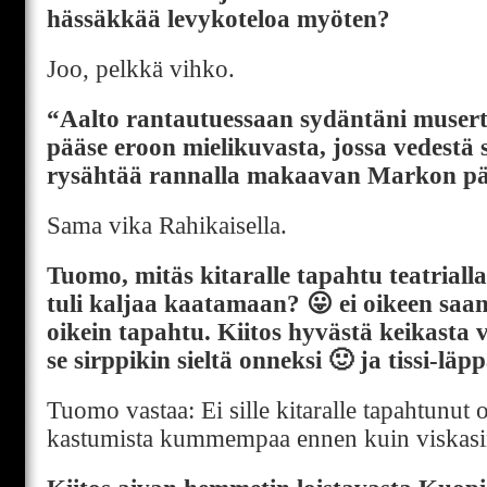
hässäkkää levykoteloa myöten?
Joo, pelkkä vihko.
“Aalto rantautuessaan sydäntäni muser
pääse eroon mielikuvasta, jossa vedest
rysähtää rannalla makaavan Markon pää
Sama vika Rahikaisella.
Tuomo, mitäs kitaralle tapahtu teatrial
tuli kaljaa kaatamaan? 😛 ei oikeen saan
oikein tapahtu. Kiitos hyvästä keikasta vi
se sirppikin sieltä onneksi 🙂 ja tissi-läp
Tuomo vastaa: Ei sille kitaralle tapahtunut 
kastumista kummempaa ennen kuin viskasin 