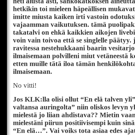
heti alusta asti, sähkökatkoksen aiheutt
hetkikin toi mieleen häpeällisen mukavat 
imitte miusta kaiken irti vastoin odotuk
vajaamman vaikutuksen. tämä puolipaka
takatalvi on ehkä kaikkien aikojen livebii
voin vain toivoa että se singlelle päätyy
ravitessa nestehukkaani baarin vesitarjoi
ilmaisemaan polvilleni miut vetäneestä ke
etten muille tätä iloa tämän henkilökoh
ilmaisemaan.
No vitti!
Jos KLK:lla olisi ollut “En elä talven yl
valtansa auringolta” niin oliskos levyn yl
mielestä jo liian ahdistava?? Mietin vaa
mielestäni piirun positiivisempi kuin sin
“En elä…”. Vai voiks tota asiaa edes ajat