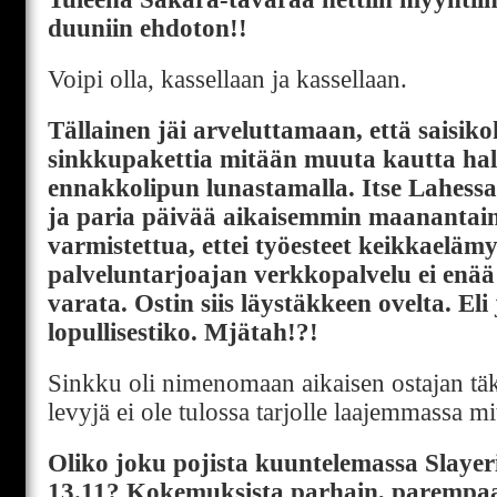
duuniin ehdoton!!
Voipi olla, kassellaan ja kassellaan.
Tällainen jäi arveluttamaan, että saisiko
sinkkupakettia mitään muuta kautta hal
ennakkolipun lunastamalla. Itse Lahessa
ja paria päivää aikaisemmin maanantai
varmistettua, ettei työesteet keikkaelämy
palveluntarjoajan verkkopalvelu ei enää
varata. Ostin siis läystäkkeen ovelta. Eli
lopullisestiko. Mjätah!?!
Sinkku oli nimenomaan aikaisen ostajan tä
levyjä ei ole tulossa tarjolle laajemmassa m
Oliko joku pojista kuuntelemassa Slayer
13.11? Kokemuksista parhain, parempaa