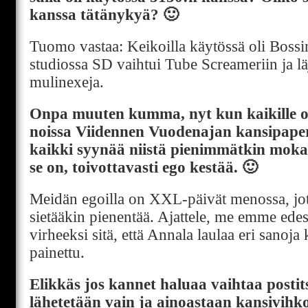
kanssa tätänykyä? 🙂
Tuomo vastaa: Keikoilla käytössä oli Boss
studiossa SD vaihtui Tube Screameriin ja l
mulinexeja.
Onpa muuten kumma, nyt kun kaikille on
noissa Viidennen Vuodenajan kansipapere
kaikki syynää niistä pienimmätkin mok
se on, toivottavasti ego kestää. 🙂
Meidän egoilla on XXL-päivät menossa, jot
sietääkin pienentää. Ajattele, me emme edes 
virheeksi sitä, että Annala laulaa eri sanoja
painettu.
Elikkäs jos kannet haluaa vaihtaa postitse
lähetetään vain ja ainoastaan kansivihk