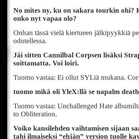
No mites ny, ku on sakara tourkin ohi?
onko nyt vapaa olo?
Onhan tässä vielä kiertueen jälkipyykkiä p
odotellessa.
Jäi sitten Cannilbal Corpsen lisäksi Str
soittamatta. Voi loiri.
Tuomo vastaa: Ei ollut SYLiä mukana. Corp
tuomo mikä oli YleX:llä se napalm deat
Tuomo vastaa: Unchallenged Hate albumil
to Obliteration.
Voiko kansilehden vaihtamisen sijaan s
tahi ilmaiseksi “ehjän” version tuolle ka