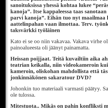
sanoituksissa yhessä kohtaa lukee “perä
kanoja”. Itse kappaleessa taas sanotaan
parvi kanoja”. Eihän tuo nyt maailmaa
aattelinpahan vaan ilmottaa. Terv. työ
taksvärkki työläinen
Kato ei se oo niin vakavaa. Vakava virhe ol
painoalueesta oli jäänyt painamatta.
Heissan poijjaat. Teitä kuvailtiin aika a
teatrian keikalla, niin videokameroin kui
kameroin, oliskohan mahdollista että täst
jonkinnäkönen sakaratour DVD?
Johonkin tuo materiaali varmasti päätyy. S
ole tulossa.
Mitestuota.. Mikäs on pahin konfliksti 