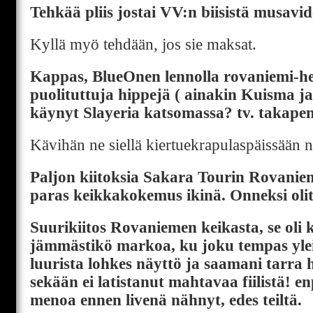
Tehkää pliis jostai VV:n biisistä musavid
Kyllä myö tehdään, jos sie maksat.
Kappas, BlueOnen lennolla rovaniemi-he
puolituttuja hippejä ( ainakin Kuisma ja
käynyt Slayeria katsomassa? tv. takapen
Kävihän ne siellä kiertuekrapulaspäissään
Paljon kiitoksia Sakara Tourin Rovaniem
paras keikkakokemus ikinä. Onneksi olit
Suurikiitos Rovaniemen keikasta, se oli 
jämmästikö markoa, ku joku tempas yle
luurista lohkes näyttö ja saamani tarra 
sekään ei latistanut mahtavaa fiilistä! e
menoa ennen livenä nähnyt, edes teiltä.