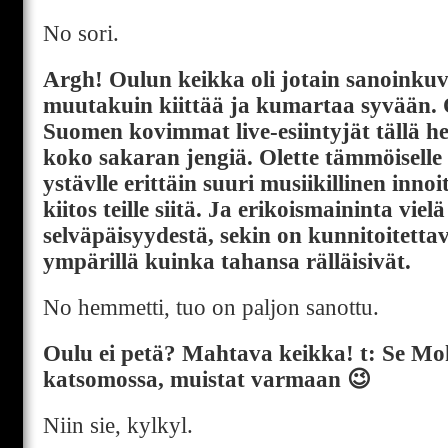
No sori.
Argh! Oulun keikka oli jotain sanoinkuv
muutakuin kiittää ja kumartaa syvään. 
Suomen kovimmat live-esiintyjät tällä he
koko sakaran jengiä. Olette tämmöiselle
ystävlle erittäin suuri musiikillinen inno
kiitos teille siitä. Ja erikoismaininta vi
selväpäisyydestä, sekin on kunnitoitetta
ympärillä kuinka tahansa rälläisivät.
No hemmetti, tuo on paljon sanottu.
Oulu ei petä? Mahtava keikka! t: Se Mo
katsomossa, muistat varmaan 😉
Niin sie, kylkyl.