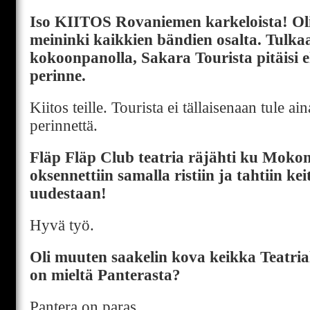
Iso KIITOS Rovaniemen karkeloista! O
meininki kaikkien bändien osalta. Tulka
kokoonpanolla, Sakara Tourista pitäisi 
perinne.
Kiitos teille. Tourista ei tällaisenaan tule a
perinnettä.
Fläp Fläp Club teatria räjähti ku Mokoma
oksennettiin samalla ristiin ja tahtiin kei
uudestaan!
Hyvä työ.
Oli muuten saakelin kova keikka Teatrial
on mieltä Panterasta?
Pantera on paras.