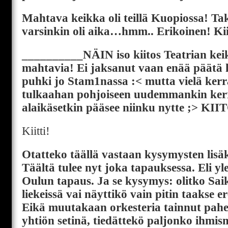
Mahtava keikka oli teillä Kuopiossa! Ta
varsinkin oli aika…hmm.. Erikoinen! Kii
__________NÄIN iso kiitos Teatrian keiki
mahtavia! Ei jaksanut vaan enää päätä 
puhki jo Stam1nassa :< mutta vielä kerra
tulkaahan pohjoiseen uudemmankin kerran
alaikäsetkin pääsee niinku nytte ;> KII
Kiitti!
Otatteko täällä vastaan kysymysten lisä
Täältä tulee nyt joka tapauksessa. Eli yl
Oulun tapaus. Ja se kysymys: olitko Sa
liekeissä vai näyttikö vain pitin taakse e
Eikä muutakaan orkesteria tainnut pahe
yhtiön setinä, tiedättekö paljonko ihmis