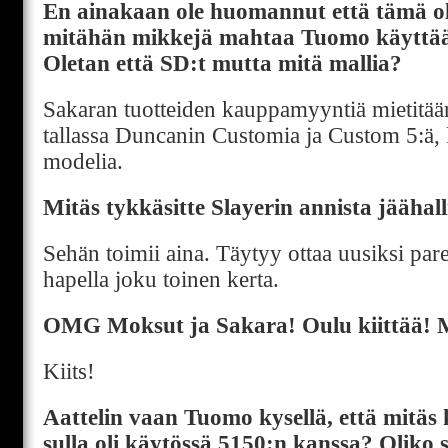
En ainakaan ole huomannut että tämä oli
mitähän mikkejä mahtaa Tuomo käyttä
Oletan että SD:t mutta mitä mallia?
Sakaran tuotteiden kauppamyyntiä mietitä
tallassa Duncanin Customia ja Custom 5:ä, 
modelia.
Mitäs tykkäsitte Slayerin annista jäähall
Sehän toimii aina. Täytyy ottaa uusiksi pa
hapella joku toinen kerta.
OMG Moksut ja Sakara! Oulu kiittää! 
Kiits!
Aattelin vaan Tuomo kysellä, että mitäs 
sulla oli käytössä 5150:n kanssa? Oliko