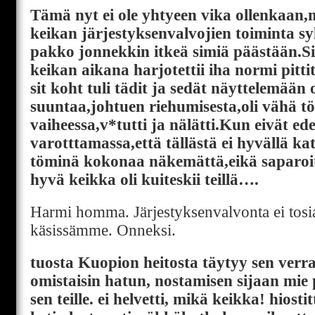
Tämä nyt ei ole yhtyeen vika ollenkaan
keikan järjestyksenvalvojien toiminta syl
pakko jonnekkin itkeä simiä päästään.Sii
keikan aikana harjotettii iha normi pitti
sit koht tuli tädit ja sedät näyttelemään
suuntaa,johtuen riehumisesta,oli vähä tö
vaiheessa,v*tutti ja nälätti.Kun eivät ed
varotttamassa,että tällästä ei hyvällä kat
töminä kokonaa näkemättä,eikä saparoit
hyvä keikka oli kuiteskii teillä….
Harmi homma. Järjestyksenvalvonta ei tosi
käsissämme. Onneksi.
tuosta Kuopion heitosta täytyy sen verra
omistaisin hatun, nostamisen sijaan mie p
sen teille. ei helvetti, mikä keikka! hiosti