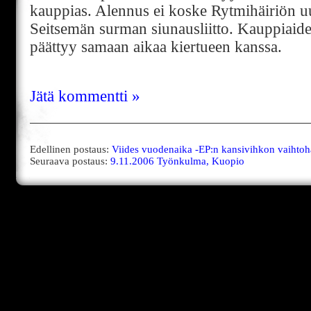
kauppias. Alennus ei koske Rytmihäiriön 
Seitsemän surman siunausliitto. Kauppiaide
päättyy samaan aikaa kiertueen kanssa.
Jätä kommentti »
Edellinen postaus:
Viides vuodenaika -EP:n kansivihkon vaihto
Seuraava postaus:
9.11.2006 Työnkulma, Kuopio