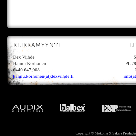
KEIKKAMYYNTI
L
Dex Viihde
S
Hannu Korhonen
PL 7
0440 647 908
hannu.korhonen(ät)dexviihde.fi
info(ä
Copyright © Mokoma & Sakara Productions