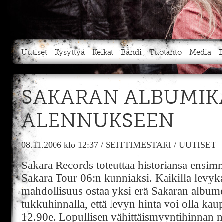
Uutiset
Kysyttyä
Keikat
Bändi
Tuotanto
Media
SAKARAN ALBUMIK
ALENNUKSEEN
08.11.2006
klo 12:37
/
SEITTIMESTARI
/
UUTISET
Sakara Records toteuttaa historiansa ensi
Sakara Tour 06:n kunniaksi. Kaikilla levyk
mahdollisuus ostaa yksi erä Sakaran albumei
tukkuhinnalla, että levyn hinta voi olla kau
12.90e. Lopullisen vähittäismyyntihinnan 