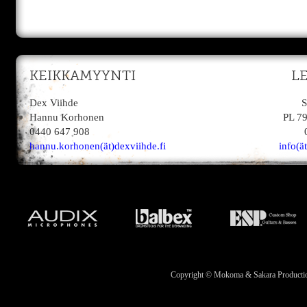
KEIKKAMYYNTI
L
Dex Viihde
S
Hannu Korhonen
PL 7
0440 647 908
hannu.korhonen(ät)dexviihde.fi
info(ä
Copyright © Mokoma & Sakara Productions