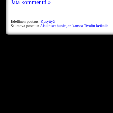
Jätä kommentti »
Edellinen postaus:
Kysyttyä
Seuraava postaus:
Alaikäiset huoltajan kanssa Tivolin keikalle