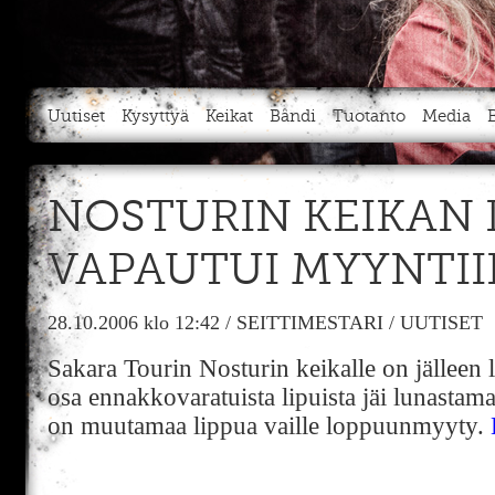
Uutiset
Kysyttyä
Keikat
Bändi
Tuotanto
Media
NOSTURIN KEIKAN 
VAPAUTUI MYYNTII
28.10.2006
klo 12:42
/
SEITTIMESTARI
/
UUTISET
Sakara Tourin Nosturin keikalle on jälleen 
osa ennakkovaratuista lipuista jäi lunastam
on muutamaa lippua vaille loppuunmyyty.