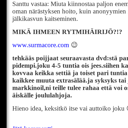
Santtu vastaa: Miuta kiinnostaa paljon ene
oman närästyksen hoito, kuin anonyymien i
jälkikasvun kaitseminen.
MIKÄ IHMEEN RYTMIHÄIRIJÖ?!?
www.surmacore.com
😉
tehkääs poijjaat seuraavasta dvd:stä par
pidempi.joku 4-5 tuntia ois jees.siihen ka
kovvaa keikka settiä ja toiset pari tunti
kaikkee muuta extrasälää.ja syksyks tai
markkinoil,ni teille tulee rahaa että voi o
äiskälle joululahjoja.
Hieno idea, keksitkö itse vai auttoiko joku 