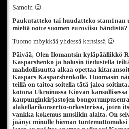
Samoin 😉
Paukutatteko tai huudatteko stam1nan u
mieltä ootte suomen euroviisu bändistä?
Tuomo möykkää yhdessä kertsissä 😉
Päivää, Olen Ilomantsin kyläpäällikkö
Kasparshenko ja halusin tiedustella teil
mahdollisuutta alkaa opettaa kitaransoit
Kaspars Kasparshenkolle. Huomasin näet
teillä on taitoa soitella tätä jaloa soitint
kotona Ukrainassa Kiovan kansallisessa
kaupunginkirjastojen bongorumpuseur
alakellarikonsertto-orkesterissa, joten it
vankka kokemus musiikin alalta. On selv
jäänyt minulle hieman tuntemattomaksi 