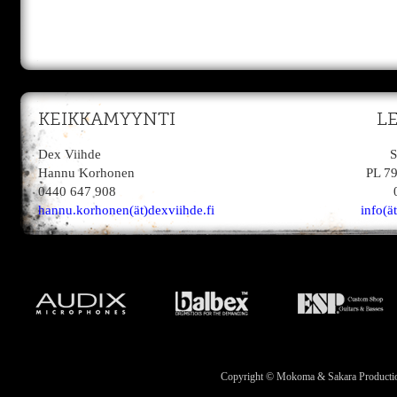
KEIKKAMYYNTI
L
Dex Viihde
S
Hannu Korhonen
PL 7
0440 647 908
hannu.korhonen(ät)dexviihde.fi
info(ä
Copyright © Mokoma & Sakara Productions