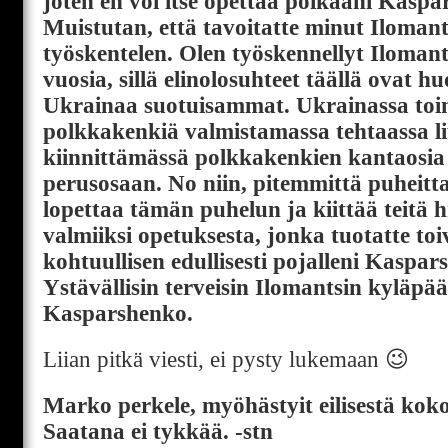
joten en voi itse opettaa poikaani Kasp
Muistutan, että tavoitatte minut Ilomants
työskentelen. Olen työskennellyt Ilomants
vuosia, sillä elinolosuhteet täällä ovat h
Ukrainaa suotuisammat. Ukrainassa toi
polkkakenkiä valmistamassa tehtaassa l
kiinnittämässä polkkakenkien kantaosi
perusosaan. No niin, pitemmittä puheitt
lopettaa tämän puhelun ja kiittää teitä 
valmiiksi opetuksesta, jonka tuotatte toi
kohtuullisen edullisesti pojalleni Kaspa
Ystävällisin terveisin Ilomantsin kyläp
Kasparshenko.
Liian pitkä viesti, ei pysty lukemaan 😉
Marko perkele, myöhästyit eilisestä kok
Saatana ei tykkää. -stn