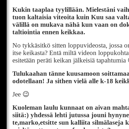
Kukin taaplaa tyylillään. Mielestäni va
tuon kaltaisia viteoita kuin Kuu saa va
välillä on mukava nähä kun vaan on do
taltiointia ennen keikkaa.
No tykkäsitkö sitten loppuvideosta, jossa o
itse keikasta? Entä miltä videon loppukohta
esitetään peräti keikan jälkeisiä tapahtumia
Tulukaahan tänne kuusamoon soittamaan
odotellaan! Ja sithen vielä alle k-18 kei
Jee 😉
Kuoleman laulu kunnaat on aivan mahtav
siitä:) yhdessä lehti jutussa jouni hynyn
te,marko,etsitte sun kalliita silmälaseja