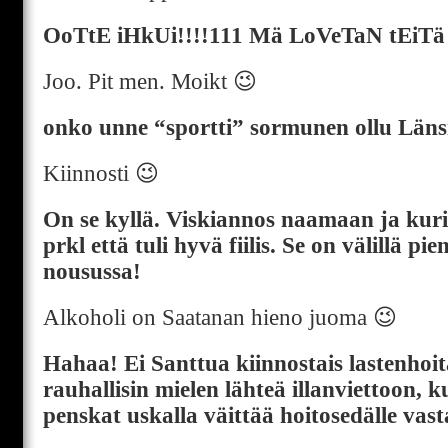
OoTtE iHkUi!!!!111 Mä LoVeTaN tEiT
Joo. Pit men. Moikt 😉
onko unne “sportti” sormunen ollu Länsi
Kiinnosti 😉
On se kyllä. Viskiannos naamaan ja kur
prkl että tuli hyvä fiilis. Se on välillä p
nousussa!
Alkoholi on Saatanan hieno juoma 😉
Hahaa! Ei Santtua kiinnostais lastenhoit
rauhallisin mielen lähteä illanviettoon, ku
penskat uskalla väittää hoitosedälle vast