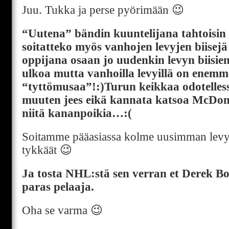
Juu. Tukka ja perse pyörimään 😉
“Uutena” bändin kuuntelijana tahtoisin 
soitatteko myös vanhojen levyjen biisej
oppijana osaan jo uudenkin levyn biisie
ulkoa mutta vanhoilla levyillä on enem
“tyttömusaa”!:)Turun keikkaa odotelles
muuten jees eikä kannata katsoa McDon
niitä kananpoikia…:(
Soitamme pääasiassa kolme uusimman levyn 
tykkäät 😉
Ja tosta NHL:stä sen verran et Derek Bo
paras pelaaja.
Oha se varma 😉