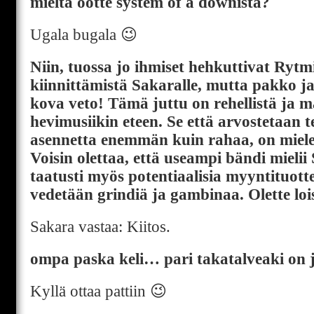
mieltä ootte system of a downista?
Ugala bugala 😉
Niin, tuossa jo ihmiset hehkuttivat Rytm
kiinnittämistä Sakaralle, mutta pakko ja
kova veto! Tämä juttu on rehellistä ja 
hevimusiikin eteen. Se että arvostetaan t
asennetta enemmän kuin rahaa, on mieles
Voisin olettaa, että useampi bändi mielii
taatusti myös potentiaalisia myyntituotte
vedetään grindiä ja gambinaa. Olette loi
Sakara vastaa: Kiitos.
ompa paska keli… pari takatalveaki on 
Kyllä ottaa pattiin 😉