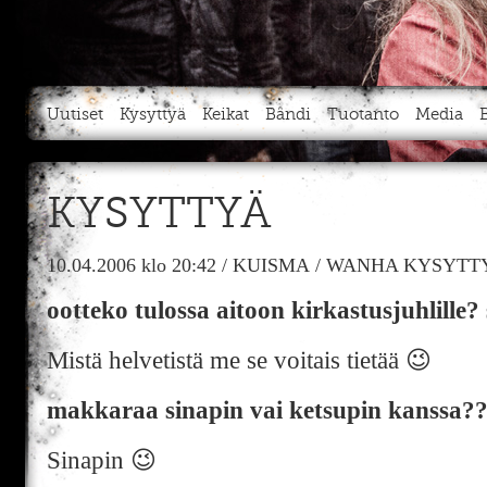
Uutiset
Kysyttyä
Keikat
Bändi
Tuotanto
Media
KYSYTTYÄ
10.04.2006
klo 20:42
/
KUISMA
/
WANHA KYSYTTY
ootteko tulossa aitoon kirkastusjuhlille?
Mistä helvetistä me se voitais tietää 😉
makkaraa sinapin vai ketsupin kanssa?
Sinapin 😉