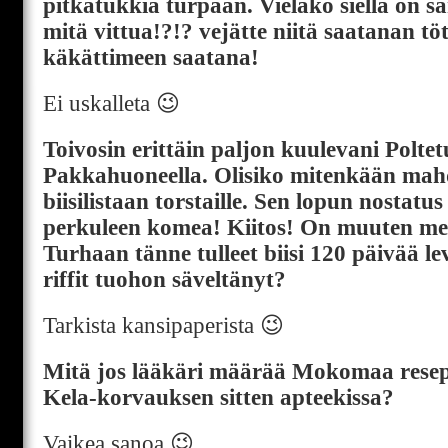
pitkätukkia turpaan. Vieläkö siellä on 
mitä vittua!?!? vejätte niitä saatanan tö
käkättimeen saatana!
Ei uskalleta 😉
Toivosin erittäin paljon kuulevani Polte
Pakkahuoneella. Olisiko mitenkään mahdo
biisilistaan torstaille. Sen lopun nostatu
perkuleen komea! Kiitos! On muuten melk
Turhaan tänne tulleet biisi 120 päivää le
riffit tuohon säveltänyt?
Tarkista kansipaperista 😉
Mitä jos lääkäri määrää Mokomaa resepti
Kela-korvauksen sitten apteekissa?
Vaikea sanoa 😉