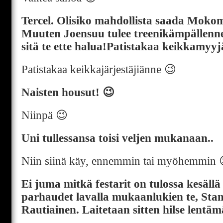
Tercel. Olisiko mahdollista saada Mok
Muuten Joensuu tulee treenikämpällenne
sitä te ette halua!Patistakaa keikkamyy
Patistakaa keikkajärjestäjiänne 😉
Naisten housut! 😉
Niinpä 😉
Uni tullessansa toisi veljen mukanaan..
Niin siinä käy, ennemmin tai myöhemmin 
Ei juma mitkä festarit on tulossa kesäll
parhaudet lavalla mukaanlukien te, Sta
Rautiainen. Laitetaan sitten hilse lentä