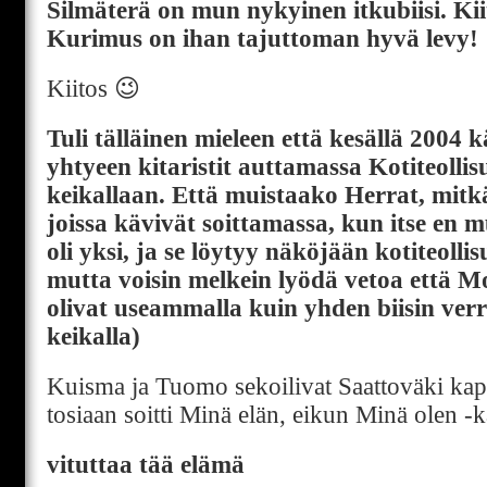
Silmäterä on mun nykyinen itkubiisi. Kii
Kurimus on ihan tajuttoman hyvä levy!
Kiitos 😉
Tuli tälläinen mieleen että kesällä 200
yhtyeen kitaristit auttamassa Kotiteolli
keikallaan. Että muistaako Herrat, mitkä 
joissa kävivät soittamassa, kun itse en 
oli yksi, ja se löytyy näköjään kotiteoll
mutta voisin melkein lyödä vetoa että M
olivat useammalla kuin yhden biisin ver
keikalla)
Kuisma ja Tuomo sekoilivat Saattoväki ka
tosiaan soitti Minä elän, eikun Minä olen -
vituttaa tää elämä