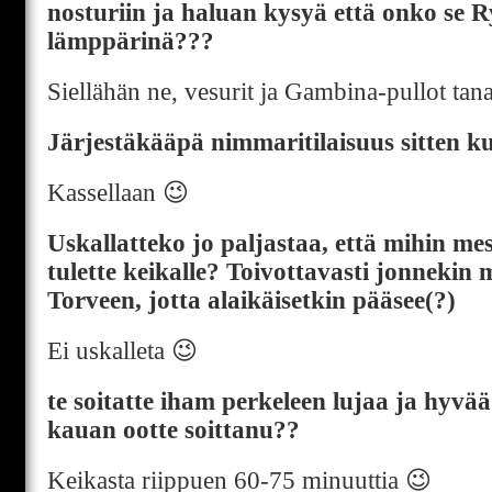
nosturiin ja haluan kysyä että onko se R
lämppärinä???
Siellähän ne, vesurit ja Gambina-pullot tan
Järjestäkääpä nimmaritilaisuus sitten ku
Kassellaan 😉
Uskallatteko jo paljastaa, että mihin m
tulette keikalle? Toivottavasti jonnekin 
Torveen, jotta alaikäisetkin pääsee(?)
Ei uskalleta 😉
te soitatte iham perkeleen lujaa ja hyv
kauan ootte soittanu??
Keikasta riippuen 60-75 minuuttia 😉