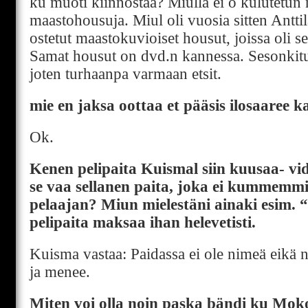
ku muoti kiinnostaa? Miulla ei o kulutetun
maastohousuja. Miul oli vuosia sitten Anttil
ostetut maastokuvioiset housut, joissa oli s
Samat housut on dvd.n kannessa. Sesonkit
joten turhaanpa varmaan etsit.
mie en jaksa oottaa et pääsis ilosaaree ka
Ok.
Kenen pelipaita Kuismal siin kuusaa- vi
se vaa sellanen paita, joka ei kummemm
pelaajan? Miun mielestäni ainaki esim.
pelipaita maksaa ihan helevetisti.
Kuisma vastaa: Paidassa ei ole nimeä eikä n
ja menee.
Miten voi olla noin paska bändi ku Mo