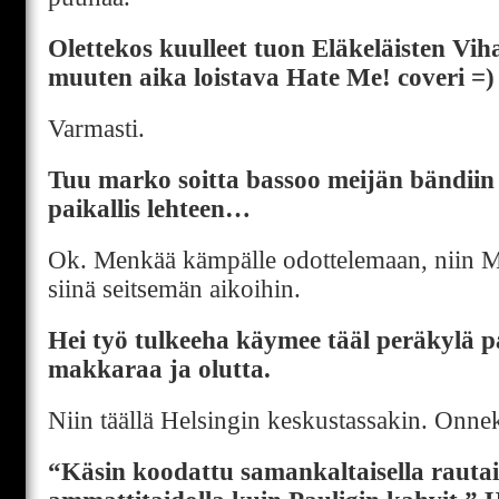
Olettekos kuulleet tuon Eläkeläisten V
muuten aika loistava Hate Me! coveri =)
Varmasti.
Tuu marko soitta bassoo meijän bändiin 
paikallis lehteen…
Ok. Menkää kämpälle odottelemaan, niin Ma
siinä seitsemän aikoihin.
Hei työ tulkeeha käymee tääl peräkylä paj
makkaraa ja olutta.
Niin täällä Helsingin keskustassakin. Onnek
“Käsin koodattu samankaltaisella rautai