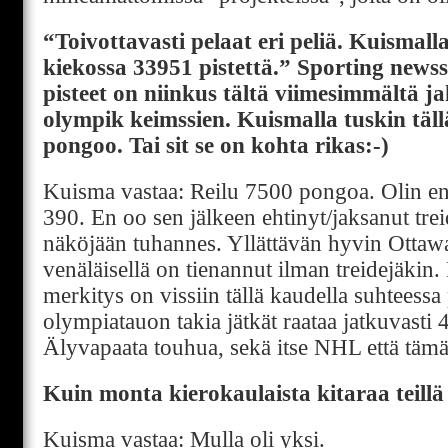
“Toivottavasti pelaat eri peliä. Kuismal
kiekossa 33951 pistettä.” Sporting news
pisteet on niinkus tältä viimesimmältä ja
olympik keimssien. Kuismalla tuskin täll
pongoo. Tai sit se on kohta rikas:-)
Kuisma vastaa: Reilu 7500 pongoa. Olin e
390. En oo sen jälkeen ehtinyt/jaksanut trei
näköjään tuhannes. Yllättävän hyvin Ottawan 
venäläisellä on tienannut ilman treidejäkin
merkitys on vissiin tällä kaudella suhteess
olympiatauon takia jätkät raataa jatkuvasti 4
Älyvapaata touhua, sekä itse NHL että tämä
Kuin monta kierokaulaista kitaraa teillä
Kuisma vastaa: Mulla oli yksi.