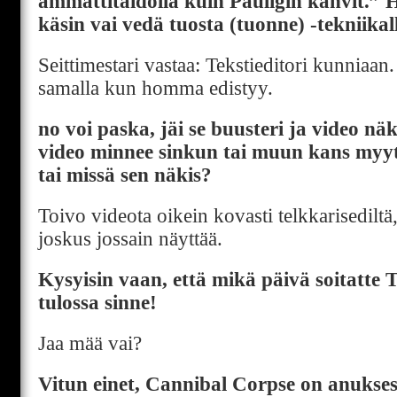
ammattitaidolla kuin Pauligin kahvit.” 
käsin vai vedä tuosta (tuonne) -tekniikal
Seittimestari vastaa: Tekstieditori kunniaan
samalla kun homma edistyy.
no voi paska, jäi se buusteri ja video nä
video minnee sinkun tai muun kans myy
tai missä sen näkis?
Toivo videota oikein kovasti telkkarisediltä
joskus jossain näyttää.
Kysyisin vaan, että mikä päivä soitatte T
tulossa sinne!
Jaa mää vai?
Vitun einet, Cannibal Corpse on anukses