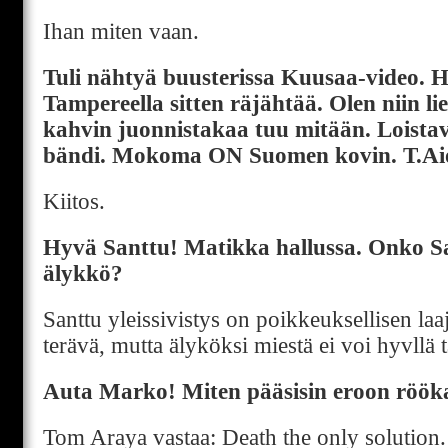
Ihan miten vaan.
Tuli nähtyä buusterissa Kuusaa-video. 
Tampereella sitten räjähtää. Olen niin liek
kahvin juonnistakaa tuu mitään. Loistav
bändi. Mokoma ON Suomen kovin. T.Aion
Kiitos.
Hyvä Santtu! Matikka hallussa. Onko S
älykkö?
Santtu yleissivistys on poikkeuksellisen laa
terävä, mutta älyköksi miestä ei voi hyvllä 
Auta Marko! Miten pääsisin eroon röök
Tom Araya vastaa: Death the only solution.