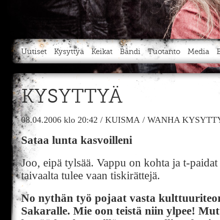
Uutiset
Kysyttyä
Keikat
Bändi
Tuotanto
Media
KYSYTTYÄ
08.04.2006
klo 20:42
/
KUISMA
/
WANHA KYSYTTY
Sataa lunta kasvoilleni
Joo, eipä tylsää. Vappu on kohta ja t-paida
taivaalta tulee vaan tiskirättejä.
No nythän työ pojaat vasta kulttuuriteon
Sakaralle. Mie oon teistä niin ylpee! Mut