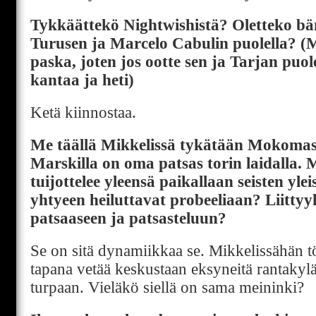
Tykkäättekö Nightwishistä? Oletteko bä
Turusen ja Marcelo Cabulin puolella? (
paska, joten jos ootte sen ja Tarjan puol
kantaa ja heti)
Ketä kiinnostaa.
Me täällä Mikkelissä tykätään Mokomasta
Marskilla on oma patsas torin laidalla.
tuijottelee yleensä paikallaan seisten yl
yhtyeen heiluttavat probeeliaan? Liitty
patsaaseen ja patsasteluun?
Se on sitä dynamiikkaa se. Mikkelissähän tö
tapana vetää keskustaan eksyneitä rantakylä
turpaan. Vieläkö siellä on sama meininki?