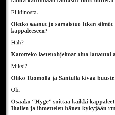
kohta kattomaan fantastic four. oottek
Ei kiinosta.
Oletko saanut jo samaistua Itken silmät 
kappaleeseen?
Häh?
Katotteko lastenohjelmat aina lauantai 
Miksi?
Oliko Tuomolla ja Santulla kivaa buuste
Oli.
Osaako “Hyge” soittaa kaikki kappaleet 
Ihailen ja ihmettelen hänen kykyjään ru