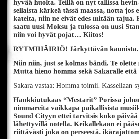
hyvää huolta. Teillä on nyt tallissa hev
sellaista kärkeä tässä maassa, notta jos ei
kateita, niin ne eivät edes mitään tajua
saatu uusi Moksu ja tulossa on uusi Sta
niin voi hyvät pojat… Kiitos!
RYTMIHÄIRIÖ! Järkyttävän kaunista.
Niin niin, just se kolmas bändi. Te olette
Mutta hieno homma sekä Sakaralle että
Sakara vastaa: Homma toimii. Kassellaan 
Hankkiutukaas “Mestarit” Porissa joh
nimmareita vaikkapa paikallisista musiikk
Sound Cityyn ettei tarvitsis koko päivää
lähettyvillä ootella. Keikallekaan ei pääs
riittävästi joka on perseestä. ikärajatto