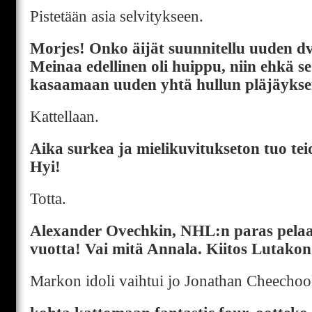
Pistetään asia selvitykseen.
Morjes! Onko äijät suunnitellu uuden d
Meinaa edellinen oli huippu, niin ehkä s
kasaamaan uuden yhtä hullun pläjäyksen.
Kattellaan.
Aika surkea ja mielikuvitukseton tuo te
Hyi!
Totta.
Alexander Ovechkin, NHL:n paras pelaa
vuotta! Vai mitä Annala. Kiitos Lutakon
Markon idoli vaihtui jo Jonathan Cheechoo