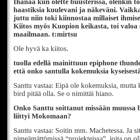
Ihanaa kun olette buusterissa, olenkin t
haastiksia kuulevani ja näkeväni. Vaikk
juttu niin toki kiinnostaa millaiset ihmis
Kiitos myös Kuopion keikasta, toi valoa 
maailmaan. t:mirtsu
Ole hyvä ka kiitos.
tuolla edellä mainittuun epiphone thunde
että onko santulla kokemuksia kyseisest
Santtu vastaa: Eipä ole kokemuksia, mutta 
bird pitää olla. Se o nimittäi hiano.
Onko Santtu soittanut missään muussa 
liittyi Mokomaan?
Santtu vastaa: Soitin mm. Machetessa. Ja sit
nimeämättömissä “projekteissa”, joita on ollu