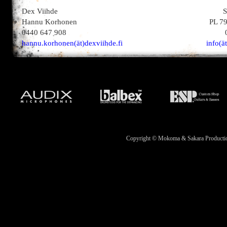
Dex Viihde
S
Hannu Korhonen
PL 7
0440 647 908
hannu.korhonen(ät)dexviihde.fi
info(ä
Copyright © Mokoma & Sakara Productions