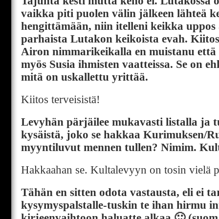
Tajunta kesti mutta keho ei. Lutakossa ol
vaikka piti puolen välin jälkeen lähteä k
hengittämään, niin itelleni keikka uppos
parhaista Lutakon keikoista evah. Kiit
Airon nimmarikeikalla en muistanu että 
myös Susia ihmisten vaatteissa. Se on ehk
mitä on uskallettu yrittää.
Kiitos terveisistä!
Levyhän pärjäilee mukavasti listalla ja t
kysäistä, joko se hakkaa Kurimuksen/R
myyntiluvut mennen tullen? Nimim. Kul
Hakkaahan se. Kultalevyyn on tosin vielä p
Tähän en sitten odota vastausta, eli ei ta
kysymyspalstalle-tuskin te ihan hirmu in
kirjeenvaihtoon haluatte alkaa 🙂 (suom. 