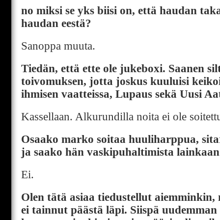
no miksi se yks biisi on, että haudan ta
haudan eestä?
Sanoppa muuta.
Tiedän, että ette ole jukeboxi. Saanen sil
toivomuksen, jotta joskus kuuluisi keikoi
ihmisen vaatteissa, Lupaus sekä Uusi Aa
Kassellaan. Alkurundilla noita ei ole soitett
Osaako marko soitaa huuliharppua, sitari
ja saako hän vaskipuhaltimista lainkaan 
Ei.
Olen tätä asiaa tiedustellut aiemminkin
ei tainnut päästä läpi. Siispä uudemma