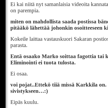
Ei kai niitä nyt samanlaisia videoita kannata
on parempia.
miten on mahdollista saada postissa bä
pitääkö lähettää johonkin osoitteeseen k
Kokeile laittaa vastauskuori Sakaran postios
parasta.
Entä osaako Marko soittaa fagottia tai k
Eliminointi ei tuota tulosta.
Ei osaa.
voi pojat..Ettekö tiiä missä Karkkila on.
sivistykseen…:)
Eipäs kuulu.