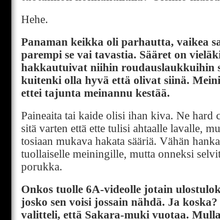
Hehe.
Panaman keikka oli parhautta, vaikea s
parempi se vai tavastia. Sääret on vieläk
hakkautuivat niihin roudauslaukkuihin si
kuitenki olla hyvä että olivat siinä. Mein
ettei tajunta meinannu kestää.
Paineaita tai kaide olisi ihan kiva. Ne hard c
sitä varten että ette tulisi ahtaalle lavalle, m
tosiaan mukava hakata sääriä. Vähän hanka
tuollaiselle meiningille, mutta onneksi selv
porukka.
Onkos tuolle 6A-videolle jotain ulostulo
josko sen voisi jossain nähdä. Ja koska
valitteli, että Sakara-muki vuotaa. Mull