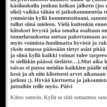
käsilaukulla jonkun keikan jälkeen (jos 
olisi) vaikka tähän ei jatkokommenttia t
ymmärsin kyllä kommentoituani, sanonta
tullut siinä mieleen. Vielä kuitenkin enn
kiitokset levystä joka omalta osaltaan m
tunnelatauksena auttaa pakertamaan asioi
myös voimista-huolimatta hyvistä ja rakk
yksin omassa päässään tietyt asiat pitää k
ja siinä kyllä kaikki voimat tulee tarpe
te sielläkin päässä tiedätte…).Mut aika 
taivas ei putoa meidän kaikkien päälle ni
kesä ja ah niin kliseisesti arvet aikanaa
jatkuu ;). Hyvää kiertuetta ja jaksamis
juttuihin teille myös. Päivi
Kiitos samoin. Kyllä se siitä suttaantuu sano