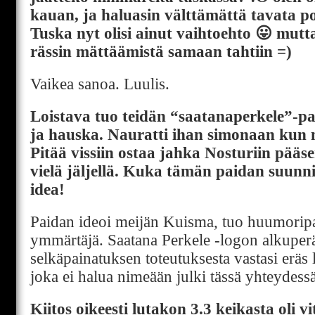
kauan, ja haluasin välttämättä tavata po
Tuska nyt olisi ainut vaihtoehto 😛 mutt
rässin mättäämistä samaan tahtiin =)
Vaikea sanoa. Luulis.
Loistava tuo teidän “saatanaperkele”-pai
ja hauska. Nauratti ihan simonaan kun 
Pitää vissiin ostaa jahka Nosturiin pääsen
vielä jäljellä. Kuka tämän paidan suunni
idea!
Paidan ideoi meijän Kuisma, tuo huumoripa
ymmärtäjä. Saatana Perkele -logon alkuperä
selkäpainatuksen toteutuksesta vastasi eräs 
joka ei halua nimeään julki tässä yhteydessä
Kiitos oikeesti lutakon 3.3 keikasta oli 