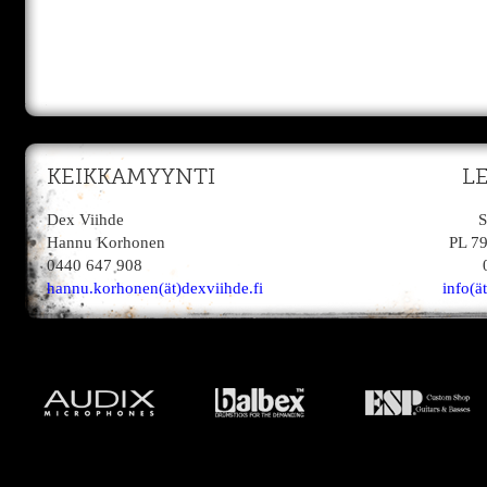
KEIKKAMYYNTI
L
Dex Viihde
S
Hannu Korhonen
PL 7
0440 647 908
hannu.korhonen(ät)dexviihde.fi
info(ä