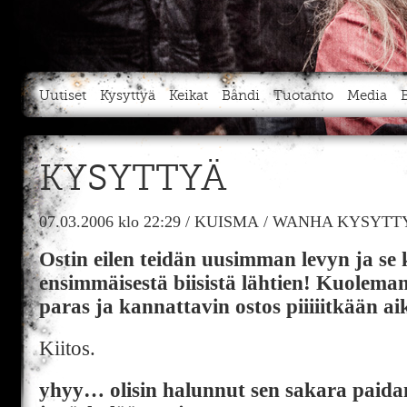
Uutiset
Kysyttyä
Keikat
Bändi
Tuotanto
Media
KYSYTTYÄ
07.03.2006
klo 22:29
/
KUISMA
/
WANHA KYSYTTY
Ostin eilen teidän uusimman levyn ja se k
ensimmäisestä biisistä lähtien! Kuolem
paras ja kannattavin ostos piiiiitkään ai
Kiitos.
yhyy… olisin halunnut sen sakara paida