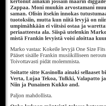
kertonut ainakin jossain määrin diggai
Zappaa. Moni muukin arvostamani muu
saman. Olisin itsekin innokas tutustuma
tuotoksiin, mutta kun niitä levyjä on ni
umpimähkään ei viitsisi ostaa ja warett
periaatteesta ala. Siispä utelenkin Marko
mistä Frankin levyistä voisi aloittaa ku
Marko vastaa: Kokeile levyjä One Size Fits 
Pääset sisälle Frankin musiikilliseen nerou
Toivottavasti pidät molemmista.
Soitatte sitte Kasinolla ainaki sellaaset b
Verta, Lujaa Tekoa, Tulkki, Valapatto j
Niin ja Punainen Kukko and.
Paljon mahdollista.