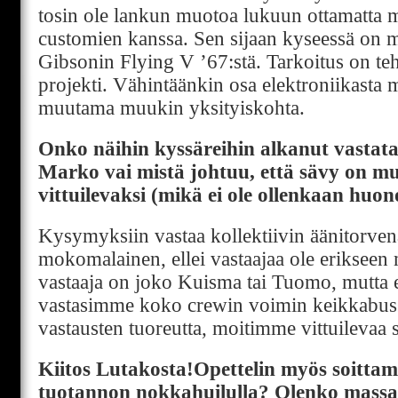
tosin ole lankun muotoa lukuun ottamatta 
customien kanssa. Sen sijaan kyseessä on 
Gibsonin Flying V ’67:stä. Tarkoitus on tehd
projekti. Vähintäänkin osa elektroniikasta
muutama muukin yksityiskohta.
Onko näihin kyssäreihin alkanut vastat
Marko vai mistä johtuu, että sävy on 
vittuilevaksi (mikä ei ole ollenkaan huon
Kysymyksiin vastaa kollektiivin äänitorven
mokomalainen, ellei vastaajaa ole erikseen 
vastaaja on joko Kuisma tai Tuomo, mutta e
vastasimme koko crewin voimin keikkabuss
vastausten tuoreutta, moitimme vittuilevaa 
Kiitos Lutakosta!Opettelin myös soitt
tuotannon nokkahuilulla? Olenko massa