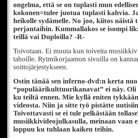
ongelma, että se on tuplasti mun edellis
kokonen=tulee juotua tuplasti kahvia. J
heikolle sydämelle. No joo, kiitos näistä 
perjantaihin. Kummallakos se isompi liks
teillä vai Duploilla? -R-
Toivotaan. Ei muuta kun toiveita musiikkivid
tahoille. Rytmikorjaamon sivuilla on kanna
soittojärjestykseen.
Ostin tänää sen inferno-dvd:n kerta nuo
“populäärikulttuurikanavat” ei näy. Oli 
ku teiltä ennen. Mie kyllä eniten tykkää
videosta. Niin ja sitte työ pistätte uutisii
Toivottavasti se ei tule pelkästään tollase
musiikkivideojulkasulla, meinaan vaan 
loppuu ku tuhlaan kaiken teihin.