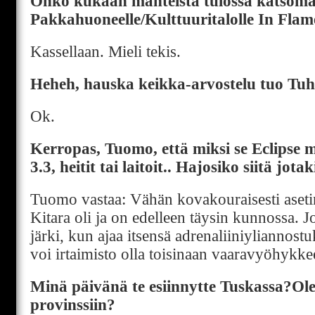
Onko kukaan mänteistä tulossa katsomaa
Pakkahuoneelle/Kulttuuritalolle In Flam
Kassellaan. Mieli tekis.
Heheh, hauska keikka-arvostelu tuo Tu
Ok.
Kerropas, Tuomo, että miksi se Eclipse men
3.3, heitit tai laitoit.. Hajosiko siitä jota
Tuomo vastaa: Vähän kovakouraisesti asetin 
Kitara oli ja on edelleen täysin kunnossa.
järki, kun ajaa itsensä adrenaliiniyliannostu
voi irtaimisto olla toisinaan vaaravyöhykkee
Minä päivänä te esiinnytte Tuskassa?Ole
provinssiin?