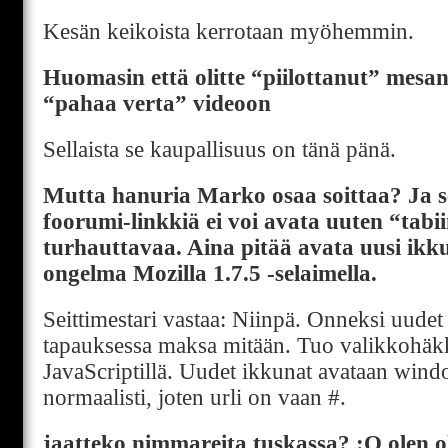
Kesän keikoista kerrotaan myöhemmin.
Huomasin että olitte “piilottanut” mes
“pahaa verta” videoon
Sellaista se kaupallisuus on tänä pänä.
Mutta hanuria Marko osaa soittaa? Ja sei
foorumi-linkkiä ei voi avata uuten “tabi
turhauttavaa. Aina pitää avata uusi ikk
ongelma Mozilla 1.7.5 -selaimella.
Seittimestari vastaa: Niinpä. Onneksi uudet 
tapauksessa maksa mitään. Tuo valikkohäk
JavaScriptillä. Uudet ikkunat avataan wind
normaalisti, joten urli on vaan #.
jaatteko nimmareita tuskassa? :O olen ol