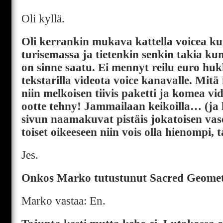
Oli kyllä.
Oli kerrankin mukava kattella voicea kun
turisemassa ja tietenkin senkin takia ku
on sinne saatu. Ei mennyt reilu euro hu
tekstarilla videota voice kanavalle. Mitä 
niin melkoisen tiivis paketti ja komea v
ootte tehny! Jammailaan keikoilla… (ja h
sivun naamakuvat pistäis jokatoisen va
toiset oikeeseen niin vois olla hienompi, ta
Jes.
Onkos Marko tutustunut Sacred Geometry
Marko vastaa: En.