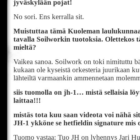
jyväskylään pojat!
No sori. Ens kerralla sit.
Muistuttaa tämä Kuoleman laulukunnaat 
tavalla Soilworkin tuotoksia. Olettekos t
mieltä?
Vaikea sanoa. Soilwork on toki nimituttu bä
kukaan ole kyseistä orkesteria juurikaan ku
lähteiltä varmaankin ammennetaan molemm
siis tuomolla on jh-1… mistä sellaisia lö
laittaa!!!
mistäs tota kuu saan videota voi nähä si
JH-1 ykköne se hetfieldin signature mis o
Tuomo vastaa: Tuo JH on lyhennys Jari Hutt