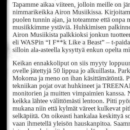
Tapamme aikaa viiteen, jolloin meille on jär
nimmarikeikka Airon Musiikissa. Kirjoitam
puolen tunnin ajan, ja toteamme että onpa 
musiikkimme ystäviä. Huhkimisen palkinno
Airon Musiikista palkkioksi jonkun tuotteen
eli WASPin “I F**k Like a Beast” – t-paida
silloin ala-asteella kysyttyä enkun opelta mit
Keikan ennakkoliput on siis myyty loppuun,
ovelle jätettyjä 50 lippua jo alkuillasta. Par
Mokoma ja meno on ihan käsittämätöntä. P
tekniikan pojat ovat huhkineet ja TREE
monitorien ja muitten vimpaimien kanssa. N
keikka lähtee välittömästi lentoon. Pitti pyör
mukana niin että kylmät väreet kulkevat pitk
selkäpiitä. On oikeasti hankalaa keskittyä s
vaan ihmetellä yleisön hauskanpitoa. Saamm