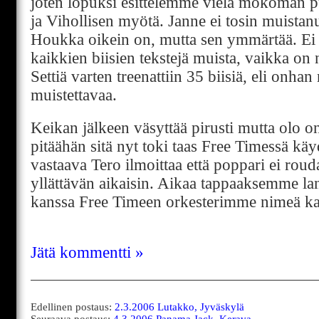
joten lopuksi esittelemme vielä mokoman 
ja Vihollisen myötä. Janne ei tosin muistanu
Houkka oikein on, mutta sen ymmärtää. E
kaikkien biisien tekstejä muista, vaikka on ne
Settiä varten treenattiin 35 biisiä, eli onha
muistettavaa.
Keikan jälkeen väsyttää pirusti mutta olo on 
pitäähän sitä nyt toki taas Free Timessä käy
vastaava Tero ilmoittaa että poppari ei rouda
yllättävän aikaisin. Aikaa tappaaksemme
kanssa Free Timeen orkesterimme nimeä ka
Jätä kommentti »
Edellinen postaus:
2.3.2006 Lutakko, Jyväskylä