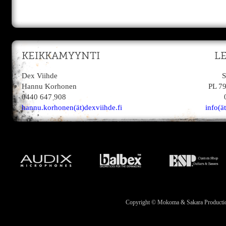
KEIKKAMYYNTI
L
Dex Viihde
S
Hannu Korhonen
PL 7
0440 647 908
hannu.korhonen(ät)dexviihde.fi
info(ä
Copyright © Mokoma & Sakara Productions