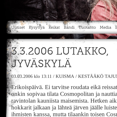
Uutiset
Kysyttyä
Keikat
Bändi
Tuotanto
Media
3.3.2006 LUTAKKO,
JYVÄSKYLÄ
03.03.2006
klo 13:11
/
KUISMA
/
KESTÄÄKÖ TAJUN
Erikoispäivä. Ei tarvitse roudata eikä reiss
onkin sopivaa tilata Cosmopolitan ja nautti
ravintolan kauniista maisemista. Hetken aika
hokkarit jalkaan ja lähteä järven jäälle luis
ihmisten kanssa, mutta tilaankin toisen Cos