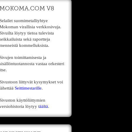
MOKOMA.COM V8
Selailet suomimetalliyhtye
Mokoman virallisia verkkosivuja.
Sivuilta löytyy tietoa tulevista
seikkailuista sekä raportteja
menneistä kommelluksista.
Sivujen toimittamisesta ja
sisällöntuotannosta vastaa orkesteri
itse.
Sivustoon liittyvät kysymykset voi
lähettää
Seittimestarille
.
Sivuston käyttöliittymien
versiohistoria löytyy
täältä
.