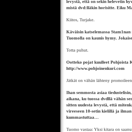
levystä, että on sekin helevetin hyv
mistä dvd:lläkin horisitte. Eiku M
Kiitos, Turjake.
Käväisin katselemassa Stam1nan si
Tuomolla on kaunis hymy. Jokai
Totta puhut.
Ootteko pojat kuulleet Pohjoista 
http://www.pohjoinenkuri.com
Jätkät on vähän lähteny promoileen
Ihan semmosta asiaa tiedustelisin
aikana, ku tuossa dvdllä vähän sen
sitten uudesta levystä, että miten
vireeseen 10-setin kielillä ja ilm
kummastuttaa…
Tuomo vastaa: Yksi kitara on saanut