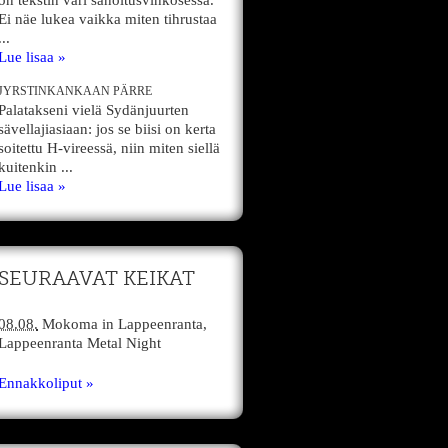
on tekstin väri sanoitusvihkosessa.
Ei näe lukea vaikka miten tihrustaa
...
Lue lisaa »
JYRSTINKANKAAN PÄRRE
Palatakseni vielä Sydänjuurten
sävellajiasiaan: jos se biisi on kerta
soitettu H-vireessä, niin miten siellä
kuitenkin ...
Lue lisaa »
SEURAAVAT KEIKAT
08.08.
Mokoma
in
Lappeenranta,
Lappeenranta Metal Night
Ennakkoliput »