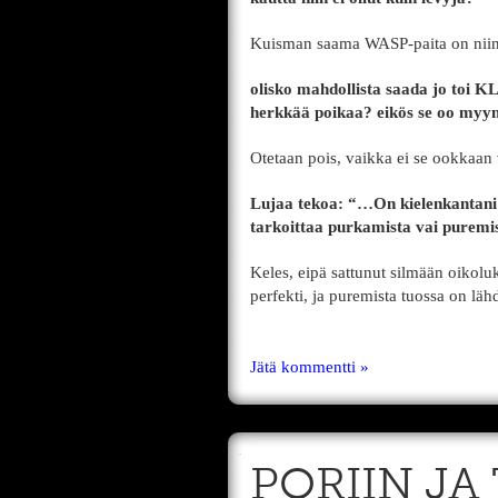
Kuisman saama WASP-paita on niin hur
olisko mahdollista saada jo toi K
herkkää poikaa? eikös se oo myyn
Otetaan pois, vaikka ei se ookkaan 
Lujaa tekoa: “…On kielenkantani
tarkoittaa purkamista vai puremi
Keles, eipä sattunut silmään oikolu
perfekti, ja puremista tuossa on lä
Jätä kommentti »
PORIIN J