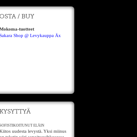
OSTA / BUY
Mokoma-tuotteet
Sakara Shop @ Levykauppa Äx
KYSYTTYÄ
SOFISTIKOITUNUT ELÄIN
Kiitos uudesta levystä. Yksi miinus