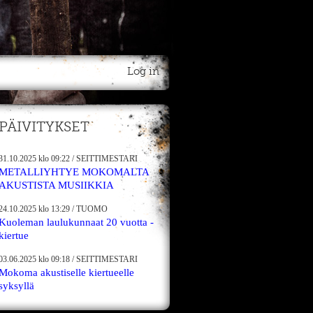
Log in
PÄIVITYKSET
31.10.2025
klo 09:22
/
SEITTIMESTARI
METALLIYHTYE MOKOMALTA
AKUSTISTA MUSIIKKIA
24.10.2025
klo 13:29
/
TUOMO
Kuoleman laulukunnaat 20 vuotta -
kiertue
03.06.2025
klo 09:18
/
SEITTIMESTARI
Mokoma akustiselle kiertueelle
syksyllä