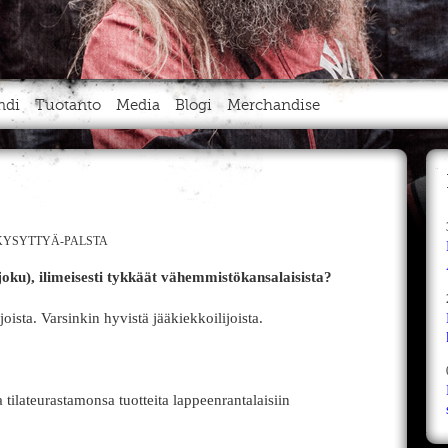
ndi
Tuotanto
Media
Blogi
Merchandise
YSYTTYÄ-PALSTA
oku), ilimeisesti tykkäät vähemmistökansalaisista?
ista. Varsinkin hyvistä jääkiekkoilijoista.
a tilateurastamonsa tuotteita lappeenrantalaisiin