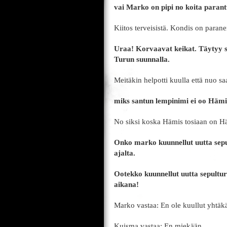
vai Marko on pipi no koita paran
Kiitos terveisistä. Kondis on paran
Uraa! Korvaavat keikat. Täytyy san
Turun suunnalla.
Meitäkin helpotti kuulla että nuo saa
miks santun lempinimi ei oo Hä
No siksi koska Hämis tosiaan on 
Onko marko kuunnellut uutta sepu
ajalta.
Ootekko kuunnellut uutta sepultu
aikana!
Marko vastaa: En ole kuullut yhtäkä
Kuisma vastaa: En miekään.