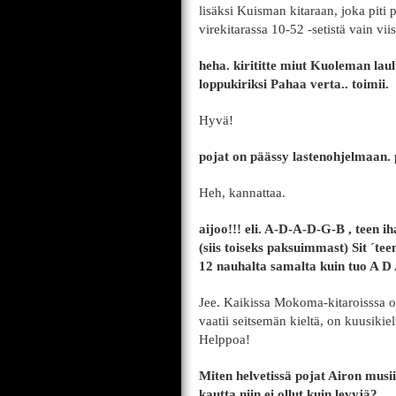
lisäksi Kuisman kitaraan, joka piti 
virekitarassa 10-52 -setistä vain vii
heha. kirititte miut Kuoleman lau
loppukiriksi Pahaa verta.. toimii.
Hyvä!
pojat on päässy lastenohjelmaan.
Heh, kannattaa.
aijoo!!! eli. A-D-A-D-G-B , teen ih
(siis toiseks paksuimmast) Sit ´te
12 nauhalta samalta kuin tuo A D 
Jee. Kaikissa Mokoma-kitaroisssa o
vaatii seitsemän kieltä, on kuusikieli
Helppoa!
Miten helvetissä pojat Airon musi
kautta niin ei ollut kuin levyjä?