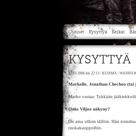
Uutiset
Kysyttyä
Keikat
Bä
KYSYTTYÄ
31.03.2006
klo 22:13
/
KUISMA
/
WANHA K
Markolle, Jonathan Chechoo (tai j
Marko vastaa: Tykkään jääkiekkoilijo
Onks Viljoo näkyny?
On aina silloin tällöin. Hän toimitta
ruokakauppoihin.