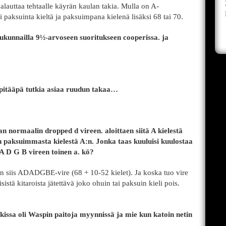
palauttaa tehtaalle käyrän kaulan takia. Mulla on A-
si paksuinta kieltä ja paksuimpana kielenä lisäksi 68 tai 70.
lukunnailla 9½-arvoseen suoritukseen cooperissa. ja
 pitääpä tutkia asiaa ruudun takaa…
an normaalin dropped d vireen. aloittaen siitä A kielestä
en paksuimmasta kielestä A:n. Jonka taas kuuluisi kuulostaa
A D G B vireen toinen a. kö?
n siis ADADGBE-vire (68 + 10-52 kielet). Ja koska tuo vire
sistä kitaroista jätettävä joko ohuin tai paksuin kieli pois.
ikissa oli Waspin paitoja myynnissä ja mie kun katoin netin