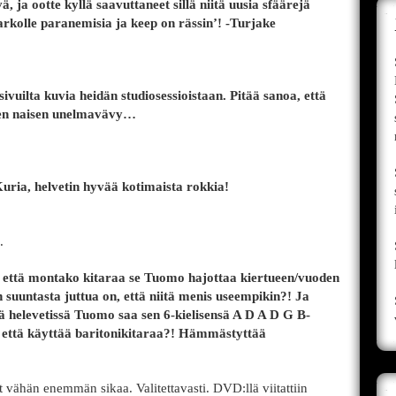
ä, ja ootte kyllä saavuttaneet sillä niitä uusia sfäärejä
arkolle paranemisia ja keep on rässin’! -Turjake
vuilta kuvia heidän studiosessioistaan. Pitää sanoa, että
sen naisen unelmavävy…
Kuria, helvetin hyvää kotimaista rokkia!
.
, että montako kitaraa se Tuomo hajottaa kiertueen/vuoden
 suuntasta juttua on, että niitä menis useempikin?! Ja
kä helevetissä Tuomo saa sen 6-kielisensä A D A D G B-
an että käyttää baritonikitaraa?! Hämmästyttää
 vähän enemmän sikaa. Valitettavasti. DVD:llä viitattiin