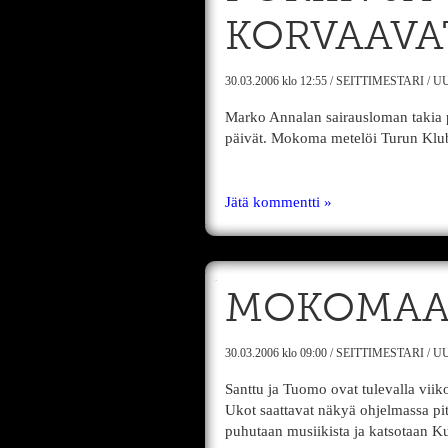
KORVAAVA
30.03.2006
klo 12:55
/
SEITTIMESTARI
/
UU
Marko Annalan sairausloman takia pe
päivät. Mokoma metelöi Turun Klubi
Jätä kommentti »
MOKOMAA
30.03.2006
klo 09:00
/
SEITTIMESTARI
/
UU
Santtu ja Tuomo ovat tulevalla vii
Ukot saattavat näkyä ohjelmassa pitk
puhutaan musiikista ja katsotaan Ku