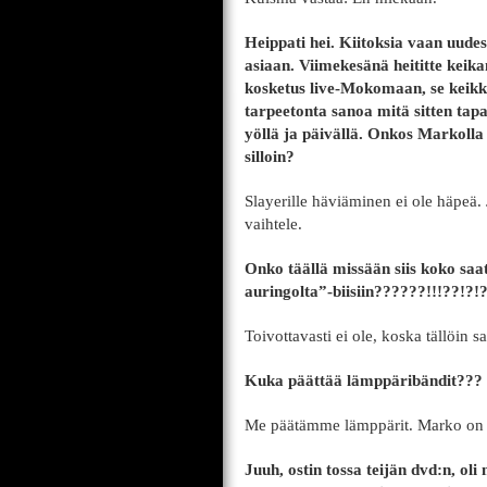
Heippati hei. Kiitoksia vaan uudes
asiaan. Viimekesänä heititte keika
kosketus live-Mokomaan, se keikka 
tarpeetonta sanoa mitä sitten tapa
yöllä ja päivällä. Onkos Markolla
silloin?
Slayerille häviäminen ei ole häpeä.
vaihtele.
Onko täällä missään siis koko saat
auringolta”-biisiin??????!!!??!?!
Toivottavasti ei ole, koska tällöin sa
Kuka päättää lämppäribändit??? 
Me päätämme lämppärit. Marko on 
Juuh, ostin tossa teijän dvd:n, ol