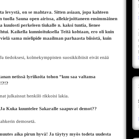
ta levystä, on se mahtava. Sitten asiaan, jopa kahteen
n tuolla Sauna open airissa, allekirjoittaneen ensimmäinen
kuulosti perkeleen tiukalle n. kaksi tuntia, lienee
htui. Kaikella kunnioituksella Teitä kohtaan, ero oli kuin
 vielä sama mielipide maailman parhaasta biisistä, kuin
 Ja tiedoksesi, kolmekymppisten suosikkibiisit eivät enää
anan netissä lyriikoita tohon “kuu saa valtansa
?!?!?
nat julkaissut henkilö rikkoisi lakia.
Ja Kuka kuuntelee Sakaralle saapuvat demot??
ahkerin demosetä.
i muutes aika pirun hyvä! Ja täytyy myös todeta uudesta