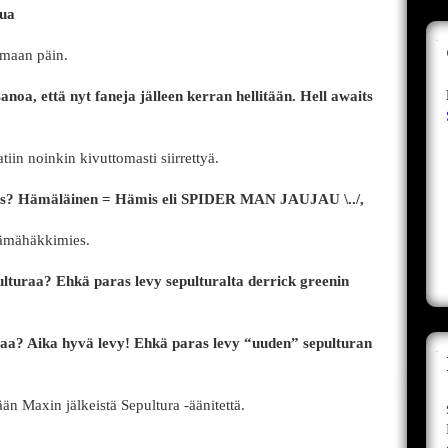
tua
emaan päin.
oa, että nyt faneja jälleen kerran hellitään. Hell awaits
tiin noinkin kivuttomasti siirrettyä.
mis? Hämäläinen = Hämis eli SPIDER MAN JAUJAU \../,
Hämähäkkimies.
lturaa? Ehkä paras levy sepulturalta derrick greenin
raa? Aika hyvä levy! Ehkä paras levy “uuden” sepulturan
än Maxin jälkeistä Sepultura -äänitettä.