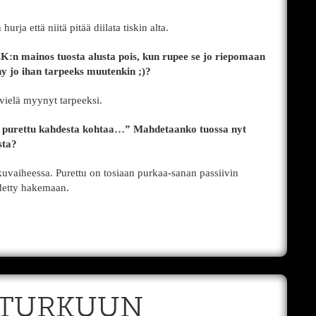
ja että niitä pitää diilata tiskin alta.
LK:n mainos tuosta alusta pois, kun rupee se jo riepomaan
y jo ihan tarpeeks muutenkin ;)?
vielä myynyt tarpeeksi.
 purettu kahdesta kohtaa…” Mahdetaanko tuossa nyt
sta?
kuvaiheessa. Purettu on tosiaan purkaa-sanan passiivin
hdetty hakemaan.
A TURKUUN