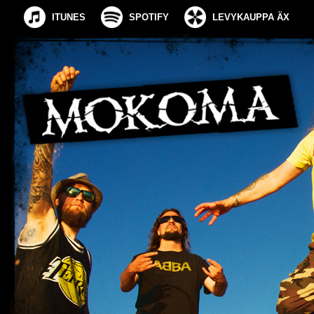
ITUNES
SPOTIFY
LEVYKAUPPA ÄX