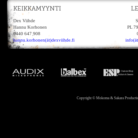
KEIKKAMYYNTI
L
Dex Viihde
S
Hannu Korhonen
PL 7
0440 647 908
hannu.korhonen(ät)dexviihde.fi
info(ä
Copyright © Mokoma & Sakara Productions