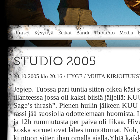
Uutiset
Kysyttyä
Keikat
Bändi
Tuotanto
Media
STUDIO 2005
20.10.2005
klo 20:16
/
HYGE
/
MUITA KIRJOITUKS
Jepjep. Tuossa pari tuntia sitten oikea käsi 
tilanteessa jossa oli kaksi biisiä jäljellä:
Sage’s thrash”. Pienen huilin jälkeen KUU 
rässi jää suosiolla odottelemaan huomista. I
ja 12h rummutusta per päivä oli liikaa. Hive
koska sormet ovat lähes tunnottomat. Noh, p
kuntoon sitten ihan omalla ajalla.Yhtä kaikk