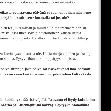
ti Jöriksessä tynkäkeikan kokeneet pääsevät mukaan.
keikasta.Seuraavana päivänä ei vaan ollut ihan niin hieno
enejä kitaristit teette kotosalla tai jossain?
a en tee juuri mitään ja muutenkin tuo treenaaminen on
almistellessa tulee soiteltua tietokoneen kanssa riffejä
elemaan levyn päälle Metallican …And Justice For Allin ja
 kovin systemaattista ole. Uusia riffejä tapailen ja skaaloja
kaan soittaa. Pysyypähän sorminäppäryys kuosissa.
paiva sitten ja joka paiva soi Kasvot kohti itaa. se vaan
 suomes on vaan kaikki paremmin, joten tahon kiittaa tasta
a kuinka yrittää sitä viljellä. Leuvasta ei löydy kuin kolme
, Marko ja Eusebio(musta karva). Löytyykö Mokomilta