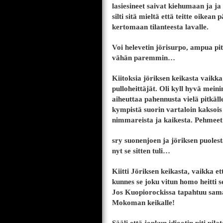
lasiesineet saivat kiehumaan ja ja
silti sitä mieltä että teitte oikean
kertomaan tilanteesta lavalle.
Voi helevetin jörisurpo, ampua pi
vähän paremmin…
Kiitoksia jöriksen keikasta vaik
pulloheittäjät. Oli kyll hyvä meinin
aiheuttaa pahennusta vielä pitkäll
kympistä suorin vartaloin kaksois 
nimmareista ja kaikesta. Pehmee
sry suonenjoen ja jöriksen puolesta 
nyt se sitten tuli…
Kiitti Jöriksen keikasta, vaikka et
kunnes se joku vitun homo heitti
Jos Kuopiorockissa tapahtuu sama,
Mokoman keikalle!