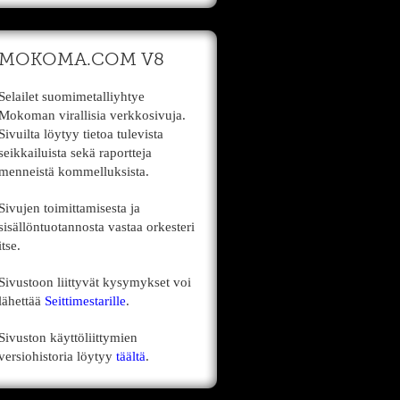
MOKOMA.COM V8
Selailet suomimetalliyhtye
Mokoman virallisia verkkosivuja.
Sivuilta löytyy tietoa tulevista
seikkailuista sekä raportteja
menneistä kommelluksista.
Sivujen toimittamisesta ja
sisällöntuotannosta vastaa orkesteri
itse.
Sivustoon liittyvät kysymykset voi
lähettää
Seittimestarille
.
Sivuston käyttöliittymien
versiohistoria löytyy
täältä
.