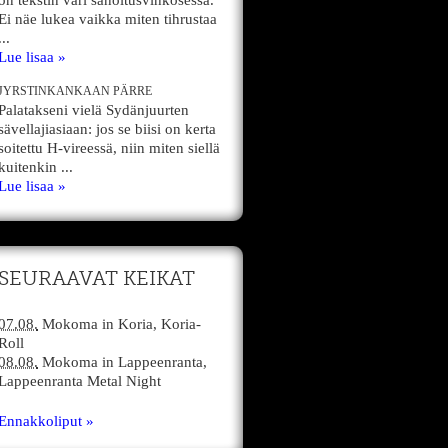
on tekstin väri sanoitusvihkosessa.
Ei näe lukea vaikka miten tihrustaa
...
Lue lisaa »
JYRSTINKANKAAN PÄRRE
Palatakseni vielä Sydänjuurten
sävellajiasiaan: jos se biisi on kerta
soitettu H-vireessä, niin miten siellä
kuitenkin ...
Lue lisaa »
SEURAAVAT KEIKAT
07.08.
Mokoma
in
Koria,
Koria-
Roll
08.08.
Mokoma
in
Lappeenranta,
Lappeenranta Metal Night
Ennakkoliput »