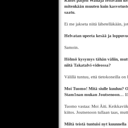
Kiitos paljon Wanaja festivalin k
mitenkään muuten kuin kasvotust
saatu.
Ei me jakseta niitä lähetelläkään, j
Helvatan upeeta kesää ja loppuvuo
Samoin.
Hölmö kysymys tähän väliin, mutta 
niitä Takatalvi-videossa?
Välillä tuntuu, että tietokoneilla o
Moi Tuomo! Mitä siulle kuuluu? O
Stam1nan mukan Joutsenoon… 11
Tuomo vastaa: Moi Äiti. Keikkaviik
kiitos. Joutsenoon tullaan taas, mut
Miltä teistä tuntuisi nyt kuunnel