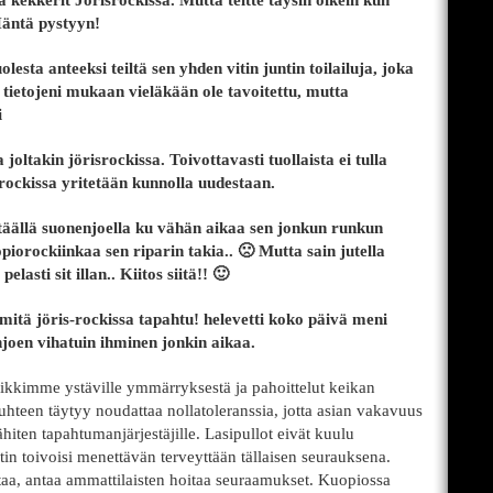
ata kekkerit Jörisrockissa. Mutta teitte täysin oikein kun
Häntä pystyyn!
sta anteeksi teiltä sen yhden vitin juntin toilailuja, joka
ei tietojeni mukaan vieläkään ole tavoitettu, mutta
i
joltakin jörisrockissa. Toivottavasti tuollaista ei tulla
ockissa yritetään kunnolla uudestaan.
 täällä suonenjoella ku vähän aikaa sen jonkun runkun
piorockiinkaa sen riparin takia.. 🙁 Mutta sain jutella
lasti sit illan.. Kiitos siitä!! 🙂
mitä jöris-rockissa tapahtu! helevetti koko päivä meni
enjoen vihatuin ihminen jonkin aikaa.
iikkimme ystäville ymmärryksestä ja pahoittelut keikan
uhteen täytyy noudattaa nollatoleranssia, jotta asian vakavuus
ähiten tapahtumanjärjestäjille. Lasipullot eivät kuulu
stin toivoisi menettävän terveyttään tällaisen seurauksena.
aa, antaa ammattilaisten hoitaa seuraamukset. Kuopiossa