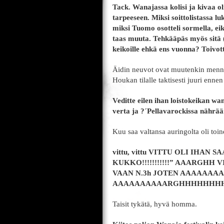
Tack. Wanajassa kolisi ja kivaa ol
tarpeeseen. Miksi soittolistassa 
miksi Tuomo osotteli sormella, eik
taas muuta. Tehkääpäs myös sitä (
keikoille ehkä ens vuonna? Toivott
Äidin neuvot ovat muutenkin menneet
Houkan tilalle taktisesti juuri ennen
Veditte eilen ihan loistokeikan wan
verta ja ?´Pellavarockissa nährää
Kuu saa valtansa auringolta oli toi
vittu, vittu VITTU OLI IHA
KUKKO!!!!!!!!!!!” AAARGHH
VAAN N.3h JOTEN AAAAAA
AAAAAAAAAARGHHHHHHHHHH
Taisit tykätä, hyvä homma.