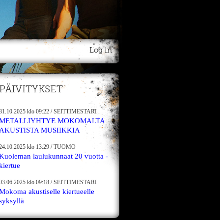
Log in
PÄIVITYKSET
31.10.2025
klo 09:22
/
SEITTIMESTARI
METALLIYHTYE MOKOMALTA
AKUSTISTA MUSIIKKIA
24.10.2025
klo 13:29
/
TUOMO
Kuoleman laulukunnaat 20 vuotta -
kiertue
03.06.2025
klo 09:18
/
SEITTIMESTARI
Mokoma akustiselle kiertueelle
syksyllä