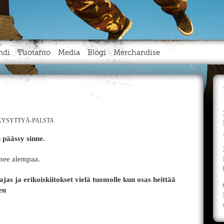
ndi
Tuotanto
Media
Blogi
Merchandise
YSYTTYÄ-PALSTA
 päässy sinne.
nnee alempaa.
ajas ja erikoiskiitokset vielä tuomolle kun osas heittää
en