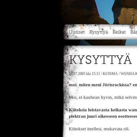
Uutiset
Kysyttyä
Keikat
Bä
KYSYTTYÄ
24.07.2005
klo 15:11
/
KUISMA
/
WANHA K
moi. miten meni Jörisrockissa? en
Moi, ei kauhean hyvin, mikä selvi
Kiitoksia loistavasta keikasta wan
plektran juuri oikeeseen osotteese
Kiitokset itsellesi, mukavata oli.