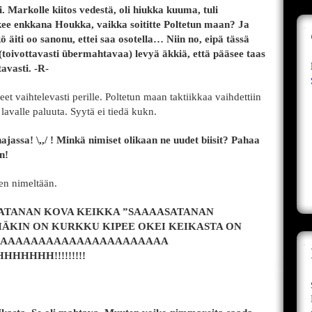
i. Markolle kiitos vedestä, oli hiukka kuuma, tuli
lukee enkkana Houkka, vaikka soititte Poltetun maan? Ja
ö äiti oo sanonu, ettei saa osotella… Niin no, eipä tässä
toivottavasti übermahtavaa) levyä äkkiä, että pääsee taas
avasti. -R-
 vaihtelevasti perille. Poltetun maan taktiikkaa vaihdettiin
 lavalle paluuta. Syytä ei tiedä kukn.
ajassa! \,,/ ! Minkä nimiset olikaan ne uudet biisit? Pahaa
n!
nen nimeltään.
N SAATANAN KOVA KEIKKA ”SAAAASATANAN
 VIÄKIN ON KURKKU KIPEE OKEI KEIKASTA ON
AAAAAAAAAAAAAAAAAAAAAAAA
HHHH!!!!!!!!!