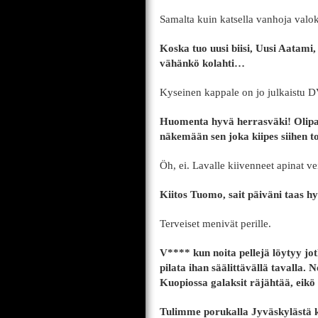
Samalta kuin katsella vanhoja valok
Koska tuo uusi biisi, Uusi Aatami,
vähänkö kolahti…
Kyseinen kappale on jo julkaistu D
Huomenta hyvä herrasväki! Olipa
näkemään sen joka kiipes siihen t
Öh, ei. Lavalle kiivenneet apinat v
Kiitos Tuomo, sait päiväni taas hy
Terveiset menivät perille.
V**** kun noita pellejä löytyy jot
pilata ihan säälittävällä tavalla. 
Kuopiossa galaksit räjähtää, eikö
Tulimme porukalla Jyväskylästä k