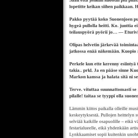
Sääli että jonkun idiootin piti pil
lopetitte keikan siihen paikkaan. 
Pakko pyytää koko Suonenjoen puole
hygeä pullolla heitti. Ko. junttia 
teilauspyörä pyörii jo… — Eturiv
Olipas helvetin järkevää toimintaa 
jatkossa enää näkemään. Kuopio r
Perkele kun ette kerenny esiintyä
takia.. prkl. Ja en pääse sinne Kuo
Markon kanssa ja halata sitä ni se pe
Terve. vituttaa suunnattomasti se 
pilalle! taitaa se tyyppi olla suon
Lämmin kiitos paikalla olleille mus
keskeytyksestä. Pullojen heittelyn s
selviää kaikille osapuolille – eikä v
festarialueelle, eikä yhdenkään arti
Lynkkaamiset sopii kuitenkin unoht