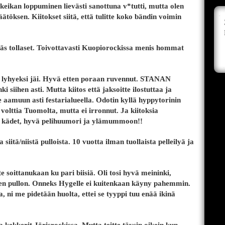
 keikan loppuminen lievästi sanottuna v*tutti, mutta olen
 päätöksen. Kiitokset siitä, että tulitte koko bändin voimin
täs tollaset. Toivottavasti Kuopiorockissa menis hommat
ka lyhyeksi jäi. Hyvä etten poraan ruvennut. STANAN
ki siihen asti. Mutta kiitos että jaksoitte ilostuttaa ja
e aamuun asti festarialueella. Odotin kyllä hyppytorinin
volttia Tuomolta, mutta ei irronnut. Ja kiitoksia
t kädet, hyvä pelihuumori ja ylämummoon!!
siitä/niistä pulloista. 10 vuotta ilman tuollaista pelleilyä ja
te soittanukaan ku pari biisiä. Oli tosi hyvä meininki,
 sen pullon. Onneks Hygelle ei kuitenkaan käyny pahemmin.
 ni me pidetään huolta, ettei se tyyppi tuu enää ikinä