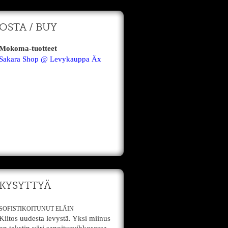
OSTA / BUY
Mokoma-tuotteet
Sakara Shop @ Levykauppa Äx
KYSYTTYÄ
SOFISTIKOITUNUT ELÄIN
Kiitos uudesta levystä. Yksi miinus