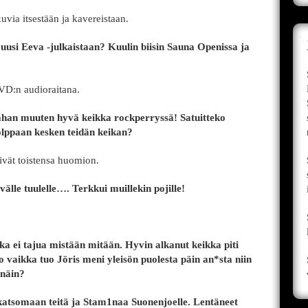
uvia itsestään ja kavereistaan.
 uusi Eeva -julkaistaan? Kuulin biisin Sauna Openissa ja
VD:n audioraitana.
han muuten hyvä keikka rockperryssä! Satuitteko
olppaan kesken teidän keikan?
eivät toistensa huomion.
välle tuulelle…. Terkkui muillekin pojille!
ka ei tajua mistään mitään. Hyvin alkanut keikka piti
No vaikka tuo Jöris meni yleisön puolesta päin an*sta niin
 näin?
atsomaan teitä ja Stam1naa Suonenjoelle. Lentäneet