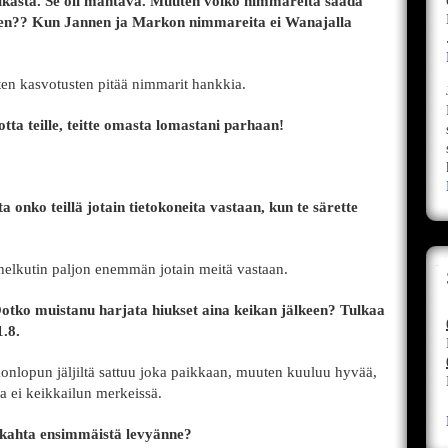
eikasta. Se oli mahtava. Muuten voiko nimmareita saada
en?? Kun Jannen ja Markon nimmareita ei Wanajalla
oten kasvotusten pitää nimmarit hankkia.
tta teille, teitte omasta lomastani parhaan!
onko teillä jotain tietokoneita vastaan, kun te särette
n helkutin paljon enemmän jotain meitä vastaan.
otko muistanu harjata hiukset aina keikan jälkeen? Tulkaa
.8.
onlopun jäljiltä sattuu joka paikkaan, muuten kuuluu hyvää,
ta ei keikkailun merkeissä.
la kahta ensimmäistä levyänne?