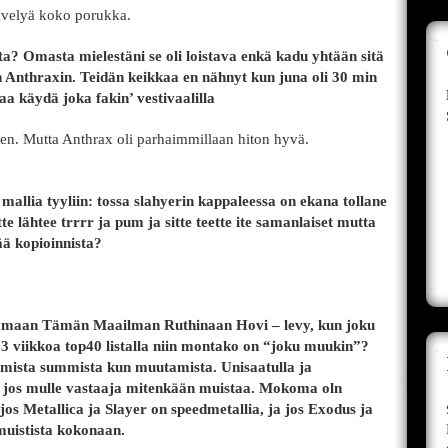
ävelyä koko porukka.
? Omasta mielestäni se oli loistava enkä kadu yhtään sitä
en Anthraxin. Teidän keikkaa en nähnyt kun juna oli 30 min
a käydä joka fakin’ vestivaalilla
nen. Mutta Anthrax oli parhaimmillaan hiton hyvä.
 mallia tyyliin: tossa slahyerin kappaleessa on ekana tollane
e lähtee trrrr ja pum ja sitte teette ite samanlaiset mutta
tää kopioinnista?
tamaan Tämän Maailman Ruthinaan Hovi – levy, kun joku
13 viikkoa top40 listalla niin montako on “joku muukin”?
ista summista kun muutamista. Unisaatulla ja
n jos mulle vastaaja mitenkään muistaa. Mokoma oln
os Metallica ja Slayer on speedmetallia, ja jos Exodus ja
uistista kokonaan.