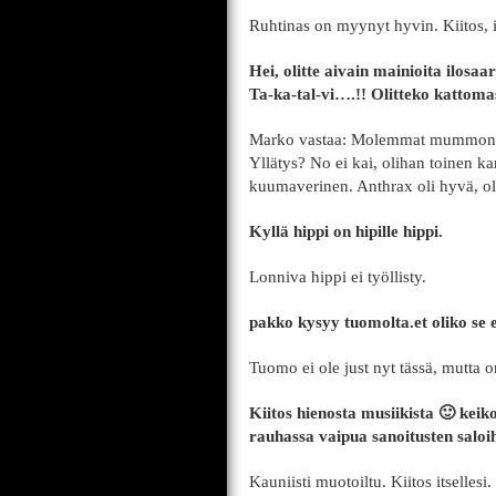
Ruhtinas on myynyt hyvin. Kiitos, 
Hei, olitte aivain mainioita ilo
Ta-ka-tal-vi….!! Olitteko kattom
Marko vastaa: Molemmat mummoni, s
Yllätys? No ei kai, olihan toinen k
kuumaverinen. Anthrax oli hyvä, oli
Kyllä hippi on hipille hippi.
Lonniva hippi ei työllisty.
pakko kysyy tuomolta.et oliko se 
Tuomo ei ole just nyt tässä, mutta o
Kiitos hienosta musiikista 🙂 keiko
rauhassa vaipua sanoitusten saloih
Kauniisti muotoiltu. Kiitos itsellesi.