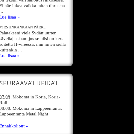
on tekstin väri sanoitusvihkosessa.
Ei näe lukea vaikka miten tihrustaa
...
Lue lisaa »
JYRSTINKANKAAN PÄRRE
Palatakseni vielä Sydänjuurten
sävellajiasiaan: jos se biisi on kerta
soitettu H-vireessä, niin miten siellä
kuitenkin ...
Lue lisaa »
SEURAAVAT KEIKAT
07.08.
Mokoma
in
Koria,
Koria-
Roll
08.08.
Mokoma
in
Lappeenranta,
Lappeenranta Metal Night
Ennakkoliput »