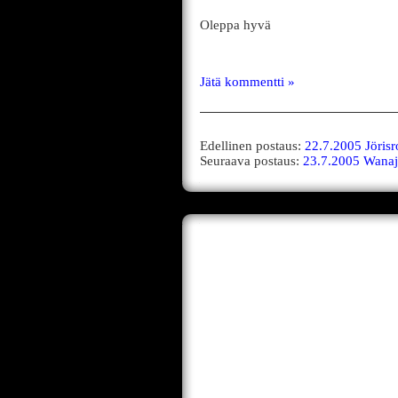
Oleppa hyvä
Jätä kommentti »
Edellinen postaus:
22.7.2005 Jöris
Seuraava postaus:
23.7.2005 Wanaj