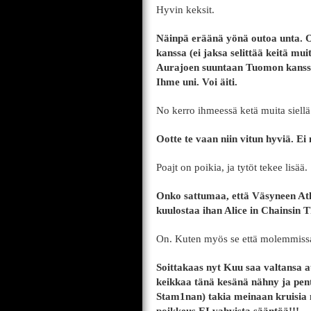
Hyvin keksit.
Näinpä eräänä yönä outoa unta. Ol
kanssa (ei jaksa selittää keitä mui
Aurajoen suuntaan Tuomon kanssa 
Ihme uni. Voi äiti.
No kerro ihmeessä ketä muita siellä 
Ootte te vaan niin vitun hyviä. Ei
Poajt on poikia, ja tytöt tekee lisää.
Onko sattumaa, että Väsyneen Atla
kuulostaa ihan Alice in Chainsin 
On. Kuten myös se että molemmissa
Soittakaas nyt Kuu saa valtansa au
keikkaa tänä kesänä nähny ja pente
Stam1nan) takia meinaan kruisia 