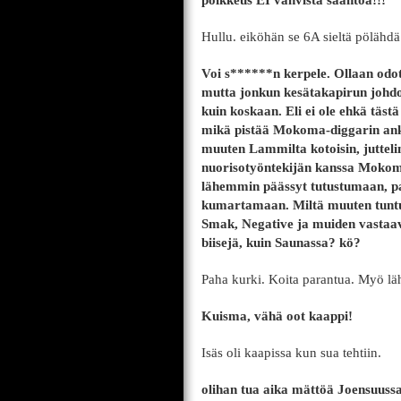
poikkeus EI vahvista sääntöä!!!
Hullu. eiköhän se 6A sieltä pölähdä
Voi s******n kerpele. Ollaan odo
mutta jonkun kesätakapirun johdo
kuin koskaan. Eli ei ole ehkä täs
mikä pistää Mokoma-diggarin anka
muuten Lammilta kotoisin, juttel
nuorisotyöntekijän kanssa Mokomala
lähemmin päässyt tutustumaan, pait
kumartamaan. Miltä muuten tuntuu
Smak, Negative ja muiden vastaavi
biisejä, kuin Saunassa? kö?
Paha kurki. Koita parantua. Myö läh
Kuisma, vähä oot kaappi!
Isäs oli kaapissa kun sua tehtiin.
olihan tua aika mättöä Joensuus