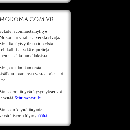
MOKOMA.COM V8
Selailet suomimetalliyhtye
Mokoman virallisia verkkosivuja.
Sivuilta löytyy tietoa tulevista
seikkailuista sekä raportteja
menneistä kommelluksista.
Sivujen toimittamisesta ja
sisällöntuotannosta vastaa orkesteri
itse.
Sivustoon liittyvät kysymykset voi
lähettää
Seittimestarille
.
Sivuston käyttöliittymien
versiohistoria löytyy
täältä
.