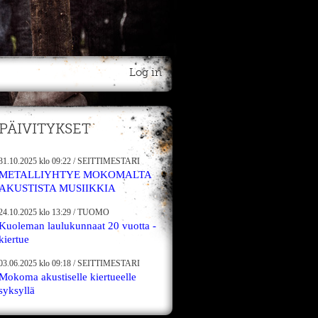
Log in
PÄIVITYKSET
31.10.2025
klo 09:22
/
SEITTIMESTARI
METALLIYHTYE MOKOMALTA
AKUSTISTA MUSIIKKIA
24.10.2025
klo 13:29
/
TUOMO
Kuoleman laulukunnaat 20 vuotta -
kiertue
03.06.2025
klo 09:18
/
SEITTIMESTARI
Mokoma akustiselle kiertueelle
syksyllä