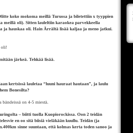
itte koko mokoma meillä Turussa ja biletettiin x tyyppien
ta meillä oli). Sitten lauleltiin karaokea parvekkeella
ja hauskaa oli. Hain Ärrältä lisää kaljaa ja meno jatkui.
oli!
 mitään järkeä. Tehkää lisää.
an kertsissä lauletaa “luuni hauraat hautaan”, ja laulu
Them Bonesilta?
 bändeissä on 4-5 miestä.
ringolta – biitti tuolla Kuopiorockissa. Oon 2 teidän
lesvie en oo sitä biisiä vieläkään kuullu. Teidän (ja
n.400km sinne suuntaan, että kolmas kerta toden sanoo ja