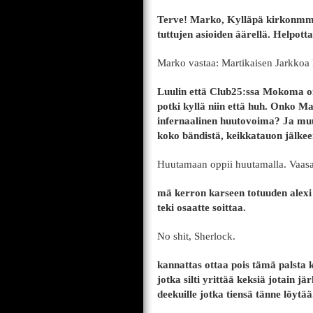
Terve! Marko, Kylläpä kirkonmmie
tuttujen asioiden äärellä. Helpot
Marko vastaa: Martikaisen Jarkkoa 
Luulin että Club25:ssa Mokoma o
potki kyllä niin että huh. Onko M
infernaalinen huutovoima? Ja muu
koko bändistä, keikkatauon jälkee
Huutamaan oppii huutamalla. Vaasaa
mä kerron karseen totuuden alexi
teki osaatte soittaa.
No shit, Sherlock.
kannattas ottaa pois tämä palsta k
jotka silti yrittää keksiä jotain jä
deekuille jotka tiensä tänne löytää