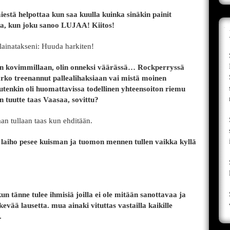
stä helpottaa kun saa kuulla kuinka sinäkin painit
taa, kun joku sanoo LUJAA! Kiitos!
lainatakseni: Huuda harkiten!
n kovimmillaan, olin onneksi väärässä… Rockperryssä
arko treenannut pallealihaksiaan vai mistä moinen
tenkin oli huomattavissa todellinen yhteensoiton riemu
n tuutte taas Vaasaa, sovittu?
n tullaan taas kun ehditään.
 laiho pesee kuisman ja tuomon mennen tullen vaikka kyllä
un tänne tulee ihmisiä joilla ei ole mitään sanottavaa ja
rkevää lausetta. mua ainaki vituttas vastailla kaikille
.