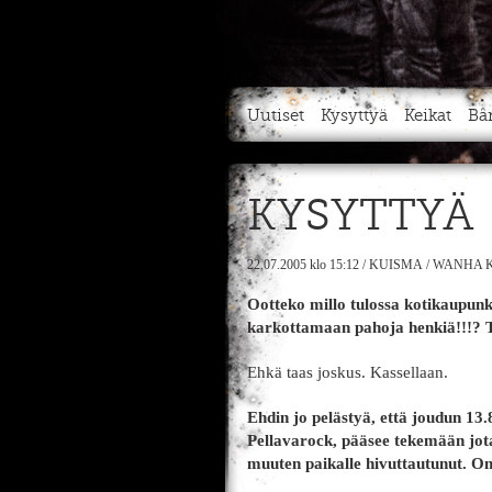
Uutiset
Kysyttyä
Keikat
Bä
KYSYTTYÄ
22.07.2005
klo 15:12
/
KUISMA
/
WANHA K
Ootteko millo tulossa kotikaupunk
karkottamaan pahoja henkiä!!!? 
Ehkä taas joskus. Kassellaan.
Ehdin jo pelästyä, että joudun 13.
Pellavarock, pääsee tekemään jotain
muuten paikalle hivuttautunut. Oma