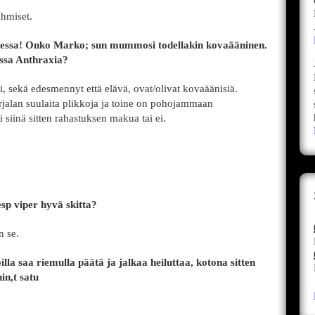
ihmiset.
saaressa! Onko Marko; sun mummosi todellakin kovaääninen.
assa Anthraxia?
ekä edesmennyt että elävä, ovat/olivat kovaäänisiä.
arjalan suulaita plikkoja ja toine on pohojammaan
 siinä sitten rahastuksen makua tai ei.
esp viper hyvä skitta?
n se.
illa saa riemulla päätä ja jalkaa heiluttaa, kotona sitten
in,t satu