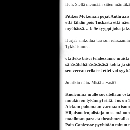
Heh. Siellä mennään sitten mänttik
Pitikös Mokoman pojat Anthraxista
että lähdin pois Tuskasta että nä
myöhässä… t: Se tyyppi joka jaksa
Hurjaa sinkoilua tuo sun reissaami
Tykkäismme.
otatteko biisei tehdessänne muista
sähäsähähähäsäsäsäsä kohta ja sitt
sen verran erilaiset ettei voi syyt
Juurikin näin. Mistä arvasit?
Kuulemma mulle suositellaan os
muukin on tykännyt siitä. Jos on 
Aletaan puhumaan varmaan isomm
Hiljaisuudenjulistaja mies mä oo
maailman parasta thrashmetallia j
Pain Confessor pyyhitään minun m