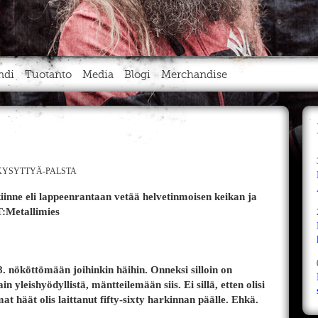
ndi
Tuotanto
Media
Blogi
Merchandise
YSYTTYÄ-PALSTA
iinne eli lappeenrantaan vetää helvetinmoisen keikan ja
T:Metallimies
8. nököttömään joihinkin häihin. Onneksi silloin on
 yleishyödyllistä, mäntteilemään siis. Ei sillä, etten olisi
t häät olis laittanut fifty-sixty harkinnan päälle. Ehkä.