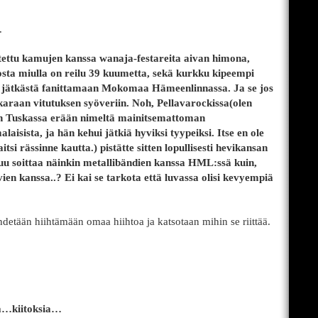
.
tettu kamujen kanssa wanaja-festareita aivan himona,
sta miulla on reilu 39 kuumetta, sekä kurkku kipeempi
tä jätkästä fanittamaan Mokomaa Hämeenlinnassa. Ja se jos
raan vitutuksen syöveriin. Noh, Pellavarockissa(olen
in Tuskassa erään nimeltä mainitsemattoman
isista, ja hän kehui jätkiä hyviksi tyypeiksi. Itse en ole
si rässinne kautta.) pistätte sitten lopullisesti hevikansan
 soittaa näinkin metallibändien kanssa HML:ssä kuin,
en kanssa..? Ei kai se tarkota että luvassa olisi kevyempiä
detään hiihtämään omaa hiihtoa ja katsotaan mihin se riittää.
sa…kiitoksia…