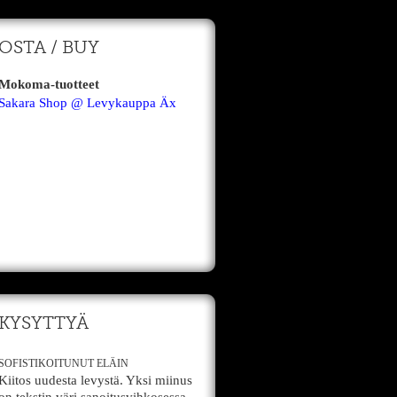
OSTA / BUY
Mokoma-tuotteet
Sakara Shop @ Levykauppa Äx
KYSYTTYÄ
SOFISTIKOITUNUT ELÄIN
Kiitos uudesta levystä. Yksi miinus