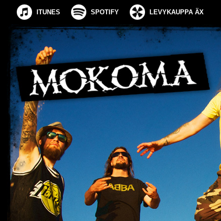
ITUNES
SPOTIFY
LEVYKAUPPA ÄX