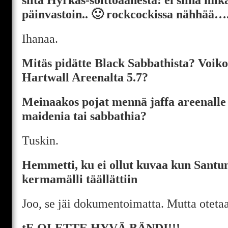
päinvastoin.. 🙂 rockcockissa nähhää….
Ihanaa.
Mitäs pidätte Black Sabbathista? Voiko
Hartwall Areenalta 5.7?
Meinaakos pojat mennä jaffa areenall
maidenia tai sabbathia?
Tuskin.
Hemmetti, ku ei ollut kuvaa kun Santu
kermamälli täällättiin
Joo, se jäi dokumentoimatta. Mutta otetaa
tE OLETTE HYVÄ BÄNDI!!!