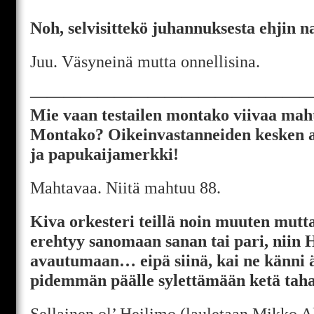
Noh, selvisittekö juhannuksesta ehjin n
Juu. Väsyneinä mutta onnellisina.
—————————————————
Mie vaan testailen montako viivaa mahtu
Montako? Oikeinvastanneiden kesken ar
ja papukaijamerkki!
Mahtavaa. Niitä mahtuu 88.
Kiva orkesteri teillä noin muuten mutta
erehtyy sanomaan sanan tai pari, niin H
avautumaan… eipä siinä, kai ne känni ä
pidemmän päälle sylettämään ketä taha
Sellainen ol’ Heilimo (lauletaan Mikko A