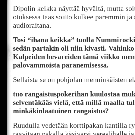
Dipolin keikka näyttää hyvältä, mutta soi
otoksessa taas soitto kulkee paremmin ja s
audioraitana.
Tosi “ihana keikka” tuolla Nummirocki
sedän partakin oli niin kivasti. Vahinko 
Kalpeiden hevareiden tämä viikko men
palovammoista paranemisessa.
Sellaista se on pohjolan menninkäisten e
tuo rangaistuspokerihan kuulostaa muk
selventäkääs vielä, että millä maalla tu
minkäkinlaatuinen rangaistus?
Ruudulla vedetään korttipakan kantilla ryst
raavitaan pakalla käsivarsi vereslihalle ja