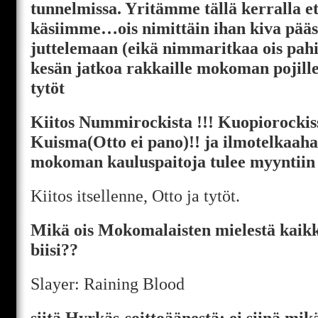
tunnelmissa. Yritämme tällä kerralla et
käsiimme…ois nimittäin ihan kiva pää
juttelemaan (eikä nimmaritkaa ois pahi
kesän jatkoa rakkaille mokoman pojille
tytöt
Kiitos Nummirockista !!! Kuopiorocki
Kuisma(Otto ei pano)!! ja ilmotelkaaha
mokoman kauluspaitoja tulee myyntiin !
Kiitos itsellenne, Otto ja tytöt.
Mikä ois Mokomalaisten mielestä kaikk
biisi??
Slayer: Raining Blood
siitä Hyrkäs-soittoäänestä: ei siinä mik