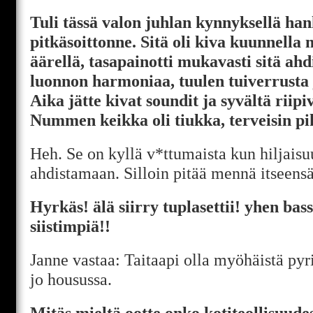
Tuli tässä valon juhlan kynnyksellä han
pitkäsoittonne. Sitä oli kiva kuunnella
äärellä, tasapainotti mukavasti sitä ah
luonnon harmoniaa, tuulen tuiverrusta 
Aika jätte kivat soundit ja syvältä riipi
Nummen keikka oli tiukka, terveisin pi
Heh. Se on kyllä v*ttumaista kun hiljaisu
ahdistamaan. Silloin pitää mennä itseensä
Hyrkäs! älä siirry tuplasettii! yhen bass
siistimpiä!!
Janne vastaa: Taitaapi olla myöhäistä pyr
jo housussa.
Mitäs mieltä ootte onko kotiteollisuudes