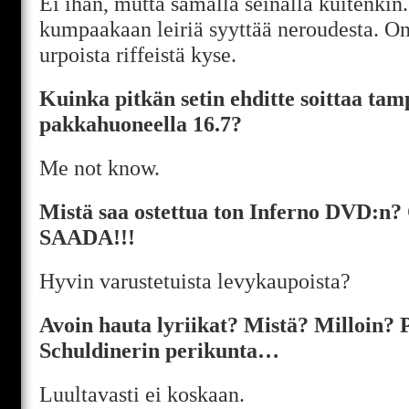
Ei ihan, mutta samalla seinällä kuitenkin.
kumpaakaan leiriä syyttää neroudesta. O
urpoista riffeistä kyse.
Kuinka pitkän setin ehditte soittaa ta
pakkahuoneella 16.7?
Me not know.
Mistä saa ostettua ton Inferno DVD:
SAADA!!!
Hyvin varustetuista levykaupoista?
Avoin hauta lyriikat? Mistä? Milloin? 
Schuldinerin perikunta…
Luultavasti ei koskaan.