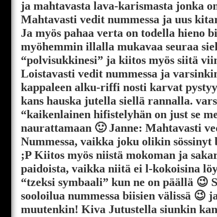
ja mahtavasta lava-karismasta jonka 
Mahtavasti vedit nummessa ja uus kitar
Ja myös pahaa verta on todella hieno biis
myöhemmin illalla mukavaa seuraa siel
“polvisukkinesi” ja kiitos myös siitä vi
Loistavasti vedit nummessa ja varsinki
kappaleen alku-riffi nosti karvat pysty
kans hauska jutella siellä rannalla. vars
“kaikenlainen hifistelyhän on just se me
naurattamaan 🙂 Janne: Mahtavasti ved
Nummessa, vaikka joku olikin sössinyt b
;P Kiitos myös niistä mokoman ja saka
paidoista, vaikka niitä ei l-kokoisina l
“tzeksi symbaali” kun ne on päällä 😉 
sooloilua nummessa biisien välissä 😉 ja
muutenkin! Kiva Jutustella siunkin kans