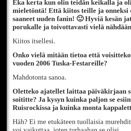
Eka kerta kun olin teidän keikalla ja ol
mieletöntä! Että kiitos teille ja onneksi 
saaneet uuden fanin! 🙂 Hyviä kesän ja
porukalle ja toivottavasti vielä nähdään
Kiitos itsellesi.
Onko vielä mitään tietoa että voisitteko
vuoden 2006 Tuska-Festareille?
Mahdotonta sanoa.
Oletteko ajatellet laittaa päiväkirjaan s
soititte? Ja kysyn kuinka paljon se esii
Ruisrockissa ja kuinka monta kappaletta
Häh? Ei me etukäteen tuollaisia murehdita
voi vaikuttaa, joten turhaahan se olisi.