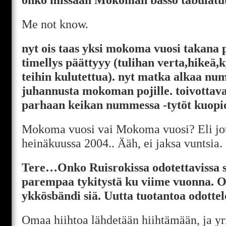
Me not know.
nyt ois taas yksi mokoma vuosi takana 
timellys päättyyy (tulihan verta,hikeä,
teihin kulutettua). nyt matka alkaa nu
juhannusta mokoman pojille. toivottava
parhaan keikan nummessa -tytöt kuopi
Mokoma vuosi vai Mokoma vuosi? Eli jot
heinäkuussa 2004.. Ääh, ei jaksa vuntsia. 
Tere…Onko Ruisrokissa odotettavissa s
parempaa tykitystä ku viime vuonna. Oo
ykkösbändi siä. Uutta tuotantoa odotte
Omaa hiihtoa lähdetään hiihtämään, ja yr