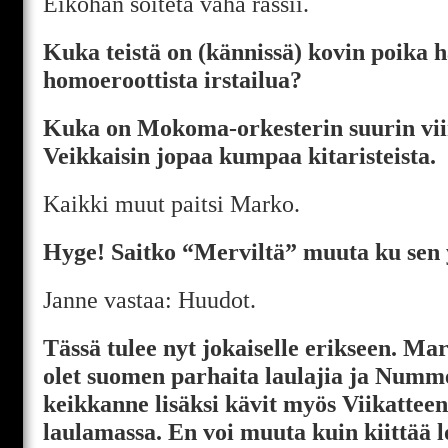
Eiköhän soiteta vähä rässii.
Kuka teistä on (kännissä) kovin poika
homoeroottista irstailua?
Kuka on Mokoma-orkesterin suurin viin
Veikkaisin jopaa kumpaa kitaristeista.
Kaikki muut paitsi Marko.
Hyge! Saitko “Merviltä” muuta ku sen
Janne vastaa: Huudot.
Tässä tulee nyt jokaiselle erikseen. Ma
olet suomen parhaita laulajia ja Num
keikkanne lisäksi kävit myös Viikatteen
laulamassa. En voi muuta kuin kiittää lo