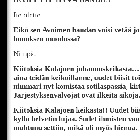
Ite olette.
Eikö sen Avoimen haudan voisi vetää jo
bonuksen muodossa?
Niinpä.
Kiitoksia Kalajoen juhannuskeikasta… 
aina teidän keikoillanne, uudet biisit to
nimmari nyt komistaa sotilaspassia, ki
Järjestyksenvalvojat ovat ilkeitä sikoja
Kiitoksia Kalajoen keikasta!! Uudet biis
kyllä helvetin lujaa. Sudet ihmisten vaat
mahtunu settiin, mikä oli myös hienoa.