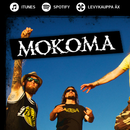
ITUNES
SPOTIFY
LEVYKAUPPA ÄX