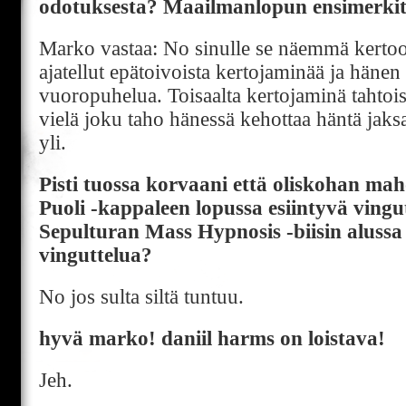
odotuksesta? Maailmanlopun ensimerkit 
Marko vastaa: No sinulle se näemmä kertoo 
ajatellut epätoivoista kertojaminää ja häne
vuoropuhelua. Toisaalta kertojaminä tahtois
vielä joku taho hänessä kehottaa häntä jak
yli.
Pisti tuossa korvaani että oliskohan mah
Puoli -kappaleen lopussa esiintyvä vingut
Sepulturan Mass Hypnosis -biisin alussa
vinguttelua?
No jos sulta siltä tuntuu.
hyvä marko! daniil harms on loistava!
Jeh.