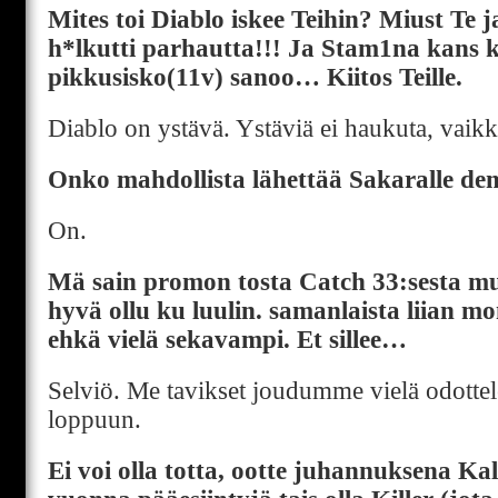
Mites toi Diablo iskee Teihin? Miust Te j
h*lkutti parhautta!!! Ja Stam1na kans 
pikkusisko(11v) sanoo… Kiitos Teille.
Diablo on ystävä. Ystäviä ei haukuta, vaikka
Onko mahdollista lähettää Sakaralle de
On.
Mä sain promon tosta Catch 33:sesta mut
hyvä ollu ku luulin. samanlaista liian m
ehkä vielä sekavampi. Et sillee…
Selviö. Me tavikset joudumme vielä odott
loppuun.
Ei voi olla totta, ootte juhannuksena Kal