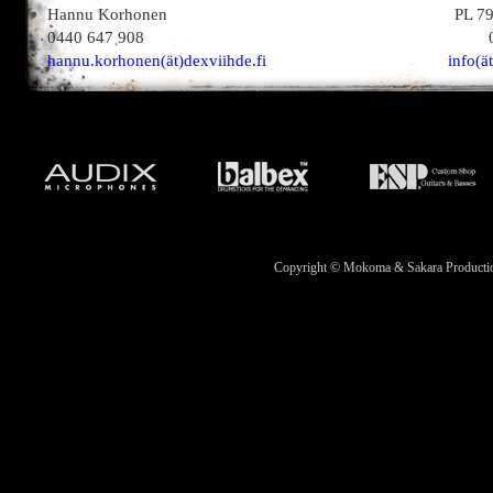
Hannu Korhonen
PL 7
0440 647 908
hannu.korhonen(ät)dexviihde.fi
info(ä
Copyright © Mokoma & Sakara Productions