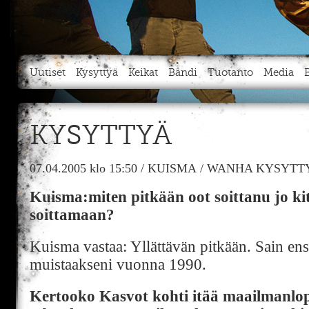
Uutiset
Kysyttyä
Keikat
Bändi
Tuotanto
Media
KYSYTTYÄ
07.04.2005
klo 15:50
/
KUISMA
/
WANHA KYSYTTY
Kuisma:miten pitkään oot soittanu jo kit
soittamaan?
Kuisma vastaa: Yllättävän pitkään. Sain en
muistaakseni vuonna 1990.
Kertooko Kasvot kohti itää maailmanlop