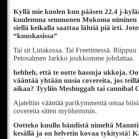
Kyllä mie kuolen kun pääsen 22.4 j-kylää
kuulemma semmonen Mokoma niminen yh
siellä keikalla saattaa lähtiä piä irti. 
“kuuskasissa”
Tai sit Lutakossa. Tai Freetimessä. Riippu
Petosalmen Jarkko joukkomme johdattaa.
hehheh, että te ootte hassuja ukkoja. Oot
vääntää yhtään uusia covereita, jos teill
aikaa? Tyyliin Meshuggah tai cannibal 
Ajateltiin vääntää parikymmentä omaa biisiä
covereita sitten myöhemmin.
Ootteko kuullu bändistä nimeltä Manntis
kesällä ja on helvetin kovaa tykitystä! 