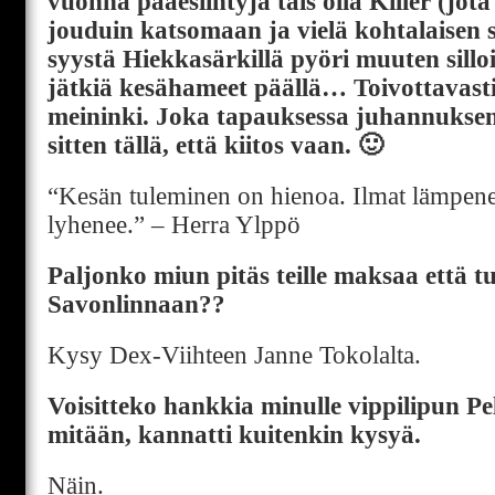
vuonna pääesiintyjä tais olla Killer (jota 
jouduin katsomaan ja vielä kohtalaisen s
syystä Hiekkasärkillä pyöri muuten sillo
jätkiä kesähameet päällä… Toivottavasti
meininki. Joka tapauksessa juhannuksen
sitten tällä, että kiitos vaan. 🙂
“Kesän tuleminen on hienoa. Ilmat lämpenee
lyhenee.” – Herra Ylppö
Paljonko miun pitäs teille maksaa että tul
Savonlinnaan??
Kysy Dex-Viihteen Janne Tokolalta.
Voisitteko hankkia minulle vippilipun Pe
mitään, kannatti kuitenkin kysyä.
Näin.