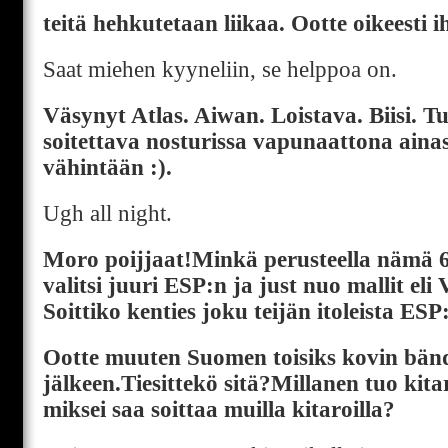
teitä hehkutetaan liikaa. Ootte oikeesti 
Saat miehen kyyneliin, se helppoa on.
Väsynyt Atlas. Aiwan. Loistava. Biisi. T
soitettava nosturissa vapunaattona aina
vähintään :).
Ugh all night.
Moro poijjaat!Minkä perusteella nämä 6-
valitsi juuri ESP:n ja just nuo mallit eli
Soittiko kenties joku teijän itoleista ESP
Ootte muuten Suomen toisiks kovin bän
jälkeen.Tiesittekö sitä?Millanen tuo kitar
miksei saa soittaa muilla kitaroilla?