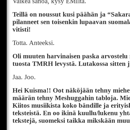
Vaikea sanoa, kysy EMIltä.
Teillä on noussut kusi päähän ja “Sakar
pilanneet sen toisenkin lupaavan suomala
vitisti!
Totta. Anteeksi.
Oli muuten harvinaisen paska arvostelu 
tuosta TMRH levystä. Lutakossa sitten 
Jaa. Joo.
Hei Kuisma!! Oot näköjään tehny miehen
määrän tehny Meshuggahin tabloja. Mi
Kiitos musiikista koko bändille ja erityi
teksteistä. En oo ikinä kuullu/lukenu yh
tekstejä, suomeksi taikka mikskään muuk