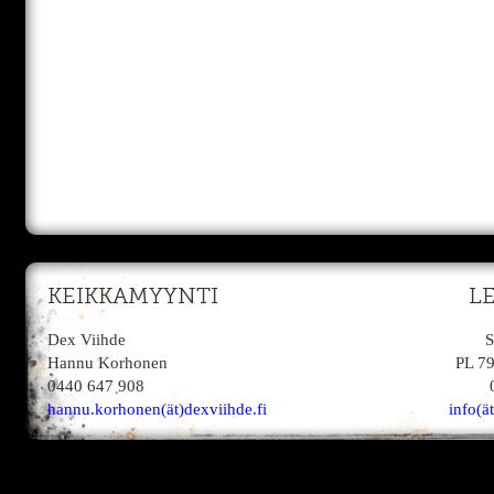
KEIKKAMYYNTI
L
Dex Viihde
S
Hannu Korhonen
PL 7
0440 647 908
hannu.korhonen(ät)dexviihde.fi
info(ä