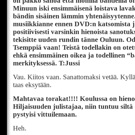
on pakko sanoa että monilla bändeillä on
Minuun iski ensimmäisenä loistava lava
bändin sisäinen lämmin yhtenäisyytenne.
musiikkianne ennen DVD:n katsomista ja
positiivisesti varsinkin hienoista sanotuks
tekisitte uuden rundin tänne Ouluun. Od
Tsemppiä vaan! Teistä todellakin on otet
ehkä ensimmäinen oikea ja todellinen “
merkityksessä. T:Jussi
Vau. Kiitos vaan. Sanattomaksi vetää. Kyl
taas eksytään.
Mahtavaa torakat!!!! Koulussa on hieno
Hiljaisuuden julistajaa, niin tuntuu siltä
pystyisi vittuilemaan.
Heh.