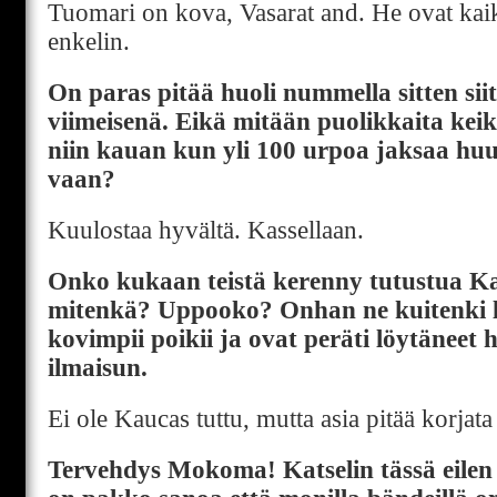
Tuomari on kova, Vasarat and. He ovat kai
enkelin.
On paras pitää huoli nummella sitten siitä
viimeisenä. Eikä mitään puolikkaita keik
niin kauan kun yli 100 urpoa jaksaa huut
vaan?
Kuulostaa hyvältä. Kassellaan.
Onko kukaan teistä kerenny tutustua K
mitenkä? Uppooko? Onhan ne kuitenki
kovimpii poikii ja ovat peräti löytäneet
ilmaisun.
Ei ole Kaucas tuttu, mutta asia pitää korjata
Tervehdys Mokoma! Katselin tässä eilen