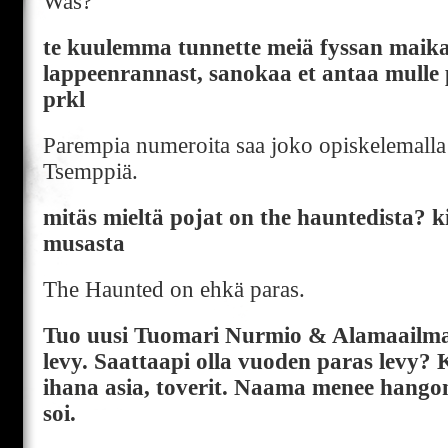
Was?
te kuulemma tunnette meiä fyssan maika
lappeenrannast, sanokaa et antaa mul
prkl
Parempia numeroita saa joko opiskelemalla ta
Tsemppiä.
mitäs mieltä pojat on the hauntedista? ki
musasta
The Haunted on ehkä paras.
Tuo uusi Tuomari Nurmio & Alamaailma
levy. Saattaapi olla vuoden paras levy? 
ihana asia, toverit. Naama menee hangonk
soi.