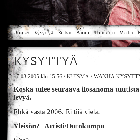
Uutiset
Kysyttyä
Keikat
Bändi
Tuotanto
Media
KYSYTTYÄ
17.03.2005
klo 15:56
/
KUISMA
/
WANHA KYSYTTY
Koska tulee seuraava ilosanoma tuutista
levyä.
Ehkä vasta 2006. Ei tiiä vielä.
Yleisön? -Artisti/Outokumpu