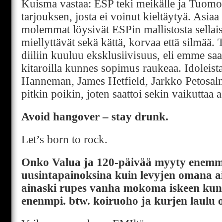
Kuisma vastaa: ESP teki meikälle ja Tuomol
tarjouksen, josta ei voinut kieltäytyä. Asiaa
molemmat löysivät ESPin mallistosta sellais
miellyttävät sekä kättä, korvaa että silmää
diiliin kuuluu eksklusiivisuus, eli emme saa
kitaroilla kunnes sopimus raukeaa. Idoleis
Hanneman, James Hetfield, Jarkko Petosalm
pitkin poikin, joten saattoi sekin vaikuttaa a
Avoid hangover – stay drunk.
Let’s born to rock.
Onko Valua ja 120-päivää myyty enem
uusintapainoksina kuin levyjen omana a
ainaski rupes vanha mokoma iskeen kun 
enenmpi. btw. koiruoho ja kurjen laulu o