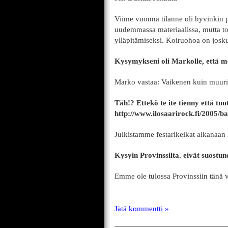
Viime vuonna tilanne oli hyvinkin p
uudemmassa materiaalissa, mutta 
ylläpitämiseksi. Koiruohoa on josku
Kysymykseni oli Markolle, että me
Marko vastaa: Vaikenen kuin muuri
Täh!? Ettekö te ite tienny että tuu
http://www.ilosaarirock.fi/2005/ba
Julkistamme festarikeikat aikanaan k
Kysyin Provinssilta. eivät suostu
Emme ole tulossa Provinssiin tänä 
Jätä kommentti »