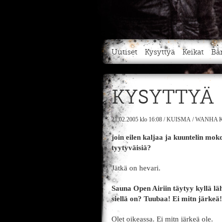
Uutiset
Kysyttyä
Keikat
Bä
KYSYTTYÄ
21.02.2005
klo 16:08
/
KUISMA
/
WANHA K
join eilen kaljaa ja kuuntelin mok
tyytyväisiä?
Jätkä on hevari.
Sauna Open Airiin täytyy kyllä 
siellä on? Tuubaa! Ei mitn järkeä!
Olet oikeassa. Ei mitn järkeä ole.