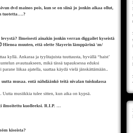
 sivun dvd mainos pois, kun se on siinä jo jonkin aikaa ollut,
in tuotetta….?
levystä? Ilmeisesti ainakin jonkin verran diggailet kyseistä
🙂 Hienoa muuten, että olette Slayerin lämppärinä \m/
aa kyllä. Ankaraa ja tyylitajuista tuuttausta, hyvällä “haist’
kuuntelun avautuakseen, mikä tässä tapauksessa eduksi
 parane liikaa ajatella, saattaa käydä vielä jänskättämään..
ssa uutta musaa. entä nähdäänkö teitä nivalan tuiskulassa
a. Uutta musiikkia tulee sitten, kun aika on kypsä.
ti ilmoitettu kuolleeksi. R.I.P. …
möm kisoista?