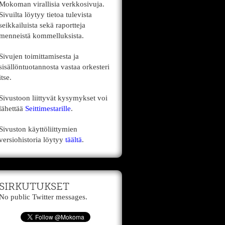
Mokoman virallisia verkkosivuja.
Sivuilta löytyy tietoa tulevista
seikkailuista sekä raportteja
menneistä kommelluksista.
Sivujen toimittamisesta ja
sisällöntuotannosta vastaa orkesteri
itse.
Sivustoon liittyvät kysymykset voi
lähettää
Seittimestarille
.
Sivuston käyttöliittymien
versiohistoria löytyy
täältä
.
SIRKUTUKSET
No public Twitter messages.