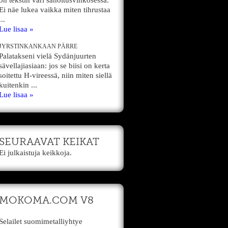
on tekstin väri sanoitusvihkosessa.
Ei näe lukea vaikka miten tihrustaa
...
Lue lisaa »
JYRSTINKANKAAN PÄRRE
Palatakseni vielä Sydänjuurten
sävellajiasiaan: jos se biisi on kerta
soitettu H-vireessä, niin miten siellä
kuitenkin ...
Lue lisaa »
SEURAAVAT KEIKAT
Ei julkaistuja keikkoja.
MOKOMA.COM V8
Selailet suomimetalliyhtye