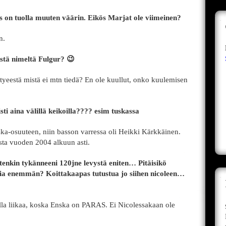
ys on tuolla muuten väärin. Eikös Marjat ole viimeinen?
n.
stä nimeltä Fulgur? 😉
htyeestä mistä ei mtn tiedä? En ole kuullut, onko kuulemisen
ti aina välillä keikoilla???? esim tuskassa
ska-osuuteen, niin basson varressa oli Heikki Kärkkäinen.
sta vuoden 2004 alkuun asti.
itenkin tykänneeni 120jne levystä eniten… Pitäisikö
dia enemmän? Koittakaapas tutustua jo siihen nicoleen…
la liikaa, koska Enska on PARAS. Ei Nicolessakaan ole