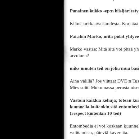
Punainen kukko -ep:n biisijärjest
Kiitos tarkkaavaisuudesta. Korjataa
Parahin Marko, mitä pidät yhtyee
Marko vastaa: Mitä sitä voi pitää y
arvoinen?
miks muuten teil on joku muu basis
Aina välillä? Jos viittaat DVD:n Tu
Mies soitti Mokomassa perustamise
Vastoin kaikkia kehuja, totean ku
kuunnella kuitenkin sitä entombe
(respect kuitenkin 10 teil)
Entombedia ei voi koskaan kuunnel
valittamista, päteviä kavereita.