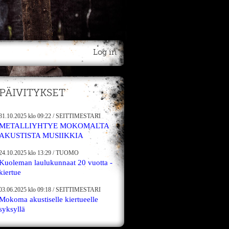
Log in
PÄIVITYKSET
31.10.2025
klo 09:22
/
SEITTIMESTARI
METALLIYHTYE MOKOMALTA
AKUSTISTA MUSIIKKIA
24.10.2025
klo 13:29
/
TUOMO
Kuoleman laulukunnaat 20 vuotta -
kiertue
03.06.2025
klo 09:18
/
SEITTIMESTARI
Mokoma akustiselle kiertueelle
syksyllä