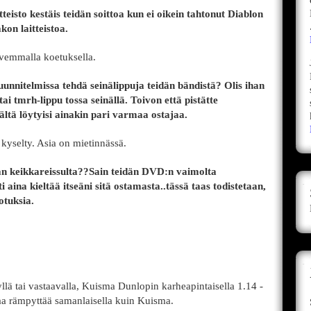
eisto kestäis teidän soittoa kun ei oikein tahtonut Diablon
on laitteistoa.
ovemmalla koetuksella.
ä suunnitelmissa tehdä seinälippuja teidän bändistä? Olis ihan
 tmrh-lippu tossa seinällä. Toivon että pistätte
ältä löytyisi ainakin pari varmaa ostajaa.
 kyselty. Asia on mietinnässä.
n keikkareissulta??Sain teidän DVD:n vaimolta
i aina kieltää itseäni sitä ostamasta..tässä taas todistetaan,
otuksia.
lä tai vastaavalla, Kuisma Dunlopin karheapintaisella 1.14 -
aitaa rämpyttää samanlaisella kuin Kuisma.