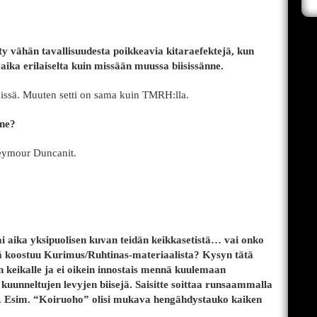
y vähän tavallisuudesta poikkeavia kitaraefektejä, kun
 aika erilaiselta kuin missään muussa biisissänne.
ikeissä. Muuten setti on sama kuin TMRH:lla.
nne?
eymour Duncanit.
i aika yksipuolisen kuvan teidän keikkasetistä… vai onko
stä koostuu Kurimus/Ruhtinas-materiaalista? Kysyn tätä
dän keikalle ja ei oikein innostais mennä kuulemaan
kuunneltujen levyjen biisejä. Saisitte soittaa runsaammalla
a. Esim. “Koiruoho” olisi mukava hengähdystauko kaiken