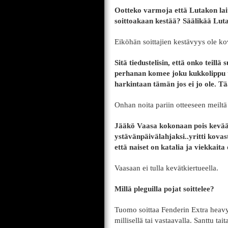
Ootteko varmoja että Lutakon laitt
soittoakaan kestää? Säälikää Lutak
Eiköhän soittajien kestävyys ole k
Sitä tiedustelisin, että onko teill
perhanan komee joku kukkolippu tai
harkintaan tämän jos ei jo ole. Tä
Onhan noita pariin otteeseen meiltä
Jääkö Vaasa kokonaan pois kevää
ystävänpäivälahjaksi..yritti kovast
että naiset on katalia ja viekkaita 
Vaasaan ei tulla kevätkiertueella.
Millä pleguilla pojat soittelee?
Tuomo soittaa Fenderin Extra heavyl
millisellä tai vastaavalla. Santtu t