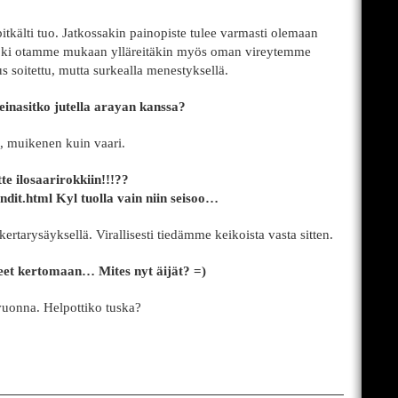
itkälti tuo. Jatkossakin painopiste tulee varmasti olemaan
toki otamme mukaan ylläreitäkin myös oman vireytemme
s soitettu, mutta surkealla menestyksellä.
inasitko jutella arayan kanssa?
, muikenen kuin vaari.
tte ilosaarirokkiin!!!??
ndit.html Kyl tuolla vain niin seisoo…
ertarysäyksellä. Virallisesti tiedämme keikoista vasta sitten.
neet kertomaan… Mites nyt äijät? =)
vuonna. Helpottiko tuska?