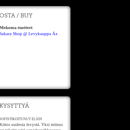
OSTA / BUY
Mokoma-tuotteet
Sakara Shop @ Levykauppa Äx
KYSYTTYÄ
SOFISTIKOITUNUT ELÄIN
Kiitos uudesta levystä. Yksi miinus