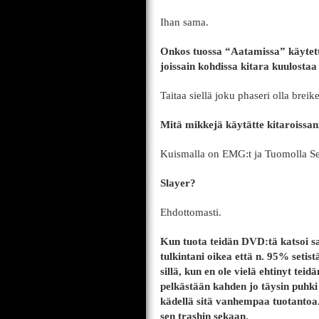
Ihan sama.
Onkos tuossa “Aatamissa” käytett
joissain kohdissa kitara kuulostaa
Taitaa siellä joku phaseri olla bre
Mitä mikkejä käytätte kitaroissa
Kuismalla on EMG:t ja Tuomolla S
Slayer?
Ehdottomasti.
Kun tuota teidän DVD:tä katsoi sa
tulkintani oikea että n. 95% seti
sillä, kun en ole vielä ehtinyt tei
pelkästään kahden jo täysin puhki 
kädellä sitä vanhempaa tuotanto
sen trashin sekaan.