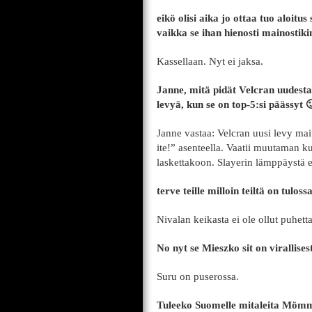
eikö olisi aika jo ottaa tuo aloitus
vaikka se ihan hienosti mainostik
Kassellaan. Nyt ei jaksa.
Janne, mitä pidät Velcran uudesta 
levyä, kun se on top-5:si päässyt 
Janne vastaa: Velcran uusi levy maitt
ite!” asenteella. Vaatii muutaman 
laskettakoon. Slayerin lämppäystä ei
terve teille milloin teiltä on tulo
Nivalan keikasta ei ole ollut puhett
No nyt se Mieszko sit on virallises
Suru on puserossa.
Tuleeko Suomelle mitaleita Möm