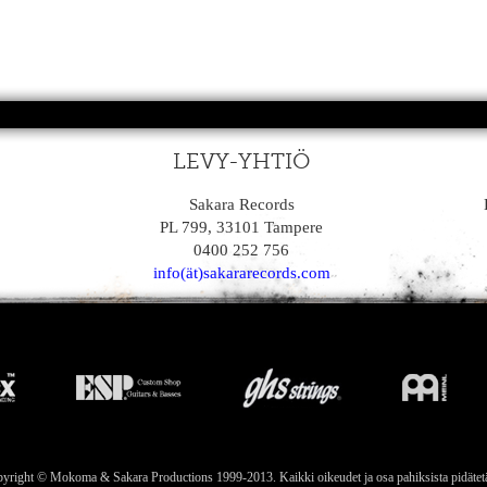
LEVY-YHTIÖ
Sakara Records
PL 799, 33101 Tampere
0400 252 756
info(ät)sakararecords.com
yright © Mokoma & Sakara Productions 1999-2013. Kaikki oikeudet ja osa pahiksista pidätet