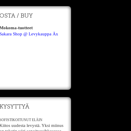
OSTA / BUY
Mokoma-tuotteet
Sakara Shop @ Levykauppa Äx
KYSYTTYÄ
SOFISTIKOITUNUT ELÄIN
Kiitos uudesta levystä. Yksi miinus