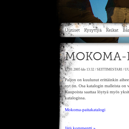
Uutiset
Kysyttyä
Keikat
Bä
MOKOMA-P
17.01.2005
klo 13:32
/
SEITTIMESTARI
/
UU
Paljon on kuulunut erittäinkin aiheel
nyt on. Osa katalogin malleista on 
Kaupoista saattaa löytyä myös yksit
katalogissa.
Mokoma-paitakatalogi
Jätä kommentti »