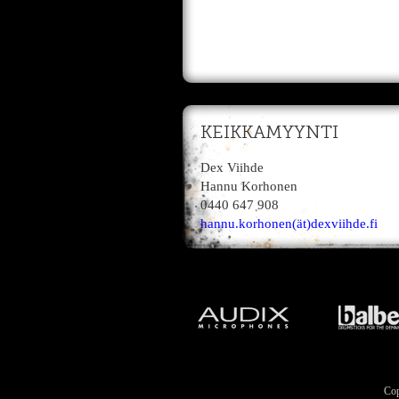
KEIKKAMYYNTI
Dex Viihde
Hannu Korhonen
0440 647 908
hannu.korhonen(ät)dexviihde.fi
Cop