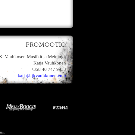
PROMOOTIO
K. Vauhkosen Musiikit ja Meiningit
Katja Vauhkonen
+358 40 747 9933
katja(ät)kvauhkonen.com
ään.