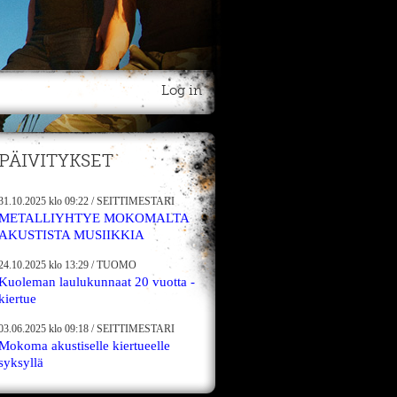
Log in
PÄIVITYKSET
31.10.2025
klo 09:22
/
SEITTIMESTARI
METALLIYHTYE MOKOMALTA
AKUSTISTA MUSIIKKIA
24.10.2025
klo 13:29
/
TUOMO
Kuoleman laulukunnaat 20 vuotta -
kiertue
03.06.2025
klo 09:18
/
SEITTIMESTARI
Mokoma akustiselle kiertueelle
syksyllä