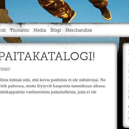
ndi
Tuotanto
Media
Blogi
Merchandise
AITAKATALOGI!
TISET
lista kitinää siitä, että kuvia paidoista ei ole nähtävissä. No
vielä painossa, mutta löytyvät kaupoista tammikuun aikana.
täiskappaleita vanhemmista paitamalleista, joita ei ole