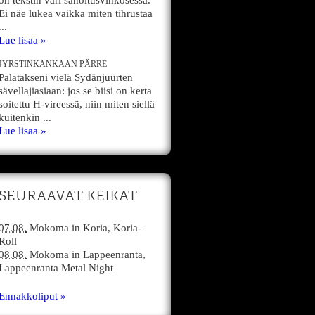
on tekstin väri sanoitusvihkosessa.
Ei näe lukea vaikka miten tihrustaa
...
Lue lisaa »
JYRSTINKANKAAN PÄRRE
Palatakseni vielä Sydänjuurten
sävellajiasiaan: jos se biisi on kerta
soitettu H-vireessä, niin miten siellä
kuitenkin ...
Lue lisaa »
SEURAAVAT KEIKAT
07.08.
Mokoma
in
Koria,
Koria-
Roll
08.08.
Mokoma
in
Lappeenranta,
Lappeenranta Metal Night
Ennakkoliput »