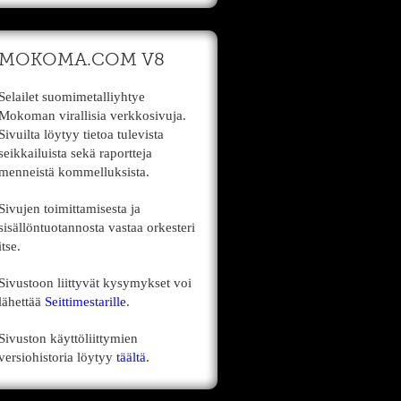
MOKOMA.COM V8
Selailet suomimetalliyhtye
Mokoman virallisia verkkosivuja.
Sivuilta löytyy tietoa tulevista
seikkailuista sekä raportteja
menneistä kommelluksista.
Sivujen toimittamisesta ja
sisällöntuotannosta vastaa orkesteri
itse.
Sivustoon liittyvät kysymykset voi
lähettää
Seittimestarille
.
Sivuston käyttöliittymien
versiohistoria löytyy
täältä
.