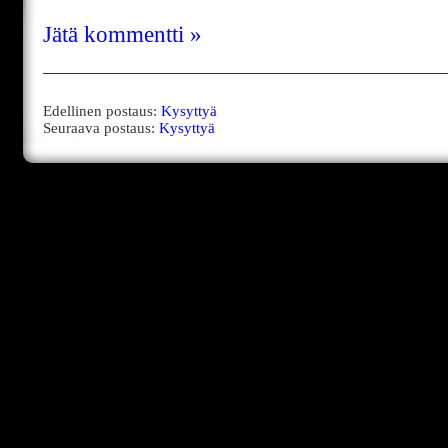
Jätä kommentti »
Edellinen postaus:
Kysyttyä
Seuraava postaus:
Kysyttyä