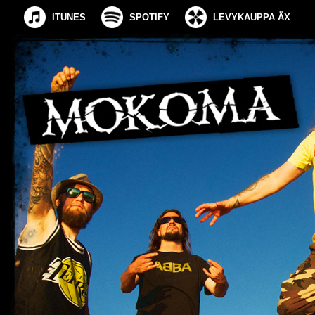
ITUNES
SPOTIFY
LEVYKAUPPA ÄX