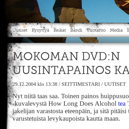
Uutiset
Kysyttyä
Keikat
Bändi
Tuotanto
Media
MOKOMAN DVD:N
UUSINTAPAINOS K
29.12.2004
klo 13:38
/
SEITTIMESTARI
/
UUTISET
Nyt niitä taas saa. Toinen painos huippu
-kuvalevystä How Long Does Alcohol
tea
T
jakelijan varastosta eteenpäin, ja sitä pitäis
varustetuista levykaupoista kautta maan.