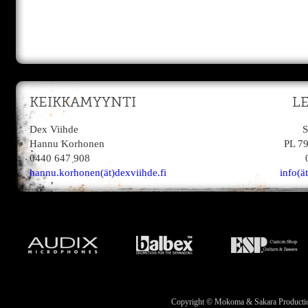
KEIKKAMYYNTI
L
Dex Viihde
S
Hannu Korhonen
PL 7
0440 647 908
hannu.korhonen(ät)dexviihde.fi
info(ä
Copyright © Mokoma & Sakara Productions