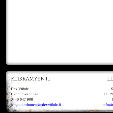
KEIKKAMYYNTI
L
Dex Viihde
S
Hannu Korhonen
PL 7
0440 647 908
hannu.korhonen(ät)dexviihde.fi
info(ä