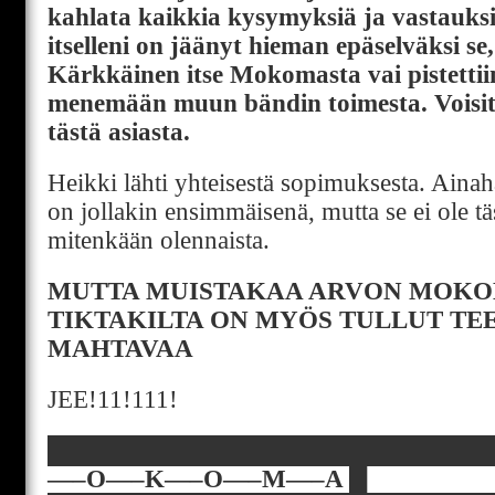
kahlata kaikkia kysymyksiä ja vastauksia 
itselleni on jäänyt hieman epäselväksi se,
Kärkkäinen itse Mokomasta vai pistetti
menemään muun bändin toimesta. Voisit
tästä asiasta.
Heikki lähti yhteisestä sopimuksesta. Aina
on jollakin ensimmäisenä, mutta se ei ole t
mitenkään olennaista.
MUTTA MUISTAKAA ARVON MOKO
TIKTAKILTA ON MYÖS TULLUT TEE
MAHTAVAA
JEE!11!111!
█████████████████████████
—–O—–K—–O—–M—–A █