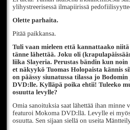
ylihystreerisessä ilmapiirissä pedofiilisyytte
Olette parhaita.
Pitää paikkansa.
Tuli vaan mieleen että kannattaako niit
tänne lähettää. Joku oli (krapulapäissää
liika Slayeria. Perustas bändin kun noi
et näkyykö Tuomas Holopaista kännis si
on päässy siunatussa tilassa jo Bodomin
DVD:lle. Kylläpä poika ehtii! Tuleeko m
osuutta levylle?
Omia sanoituksia saat lähettää ihan minne 
featuroi Mokoma DVD:llä. Levylle ei myös
osuutta. Sen sijaan siellä on useita Mänttei