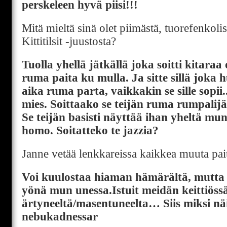
perskeleen hyvä piisi!!!
Mitä mieltä sinä olet piimästä, tuorefenkoli
Kittitilsit -juustosta?
Tuolla yhellä jätkällä joka soitti kitaraa
ruma paita ku mulla. Ja sitte sillä joka h
aika ruma parta, vaikkakin se sille sopii
mies. Soittaako se teijän ruma rumpalijä
Se teijän basisti näyttää ihan yheltä mun
homo. Soitatteko te jazzia?
Janne vetää lenkkareissa kaikkea muuta pait
Voi kuulostaa hiaman hämärältä, mutta 
yönä mun unessa.Istuit meidän keittiössä
ärtyneeltä/masentuneelta… Siis miksi nä
nebukadnessar