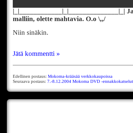
█████████████████████████
|_|____________|_|______________|_| 
malliin, olette mahtavia. O.o \,,/
Niin sinäkin.
Jätä kommentti »
Edellinen postaus:
Mokoma-krääsää verkkokaupoissa
Seuraava postaus:
7.-8.12.2004 Mokoma DVD -ennakkokatselut 