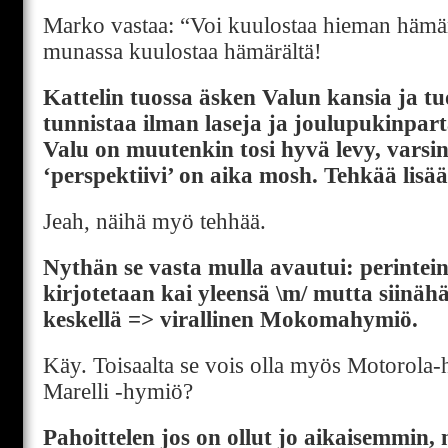
Marko vastaa: “Voi kuulostaa hieman hämä
munassa kuulostaa hämärältä!
Kattelin tuossa äsken Valun kansia ja tu
tunnistaa ilman laseja ja joulupukinpar
Valu on muutenkin tosi hyvä levy, varsi
‘perspektiivi’ on aika mosh. Tehkää lis
Jeah, näihä myö tehhää.
Nythän se vasta mulla avautui: perintei
kirjotetaan kai yleensä \m/ mutta siinäh
keskellä => virallinen Mokomahymiö.
Käy. Toisaalta se vois olla myös Motorola
Marelli -hymiö?
Pahoittelen jos on ollut jo aikaisemmin,