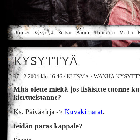
Uutiset
Kysyttyä
Keikat
Bändi
Tuotanto
Media
KYSYTTYÄ
07.12.2004
klo 16:46
/
KUISMA
/
WANHA KYSYTTY
Mitä olette mieltä jos lisäisitte tuonne ku
kiertueistanne?
Ks. Päiväkirja ->
Kuvakimarat
.
teidän paras kappale?