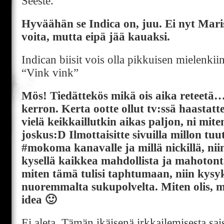
Seeste.
Hyväähän se Indica on, juu. Ei nyt Mar
voita, mutta eipä jää kauaksi.
Indican biisit vois olla pikkuisen mielenki
“Vink vink”
Mös! Tiedättekös mikä ois aika reteet
kerron. Kerta ootte ollut tv:ssä haastatte
vielä keikkaillutkin aikas paljon, ni miten
joskus:D Ilmottaisitte sivuilla millon tu
#mokoma kanavalle ja millä nickillä, ni
kysellä kaikkea mahdollista ja mahotonta
miten tämä tulisi taphtumaan, niin kys
nuoremmalta sukupolvelta. Miten olis, 
idea 🙂
Ei aleta. Tämän ikäisenä irkkailemisesta sa