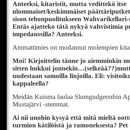
Anteeksi, kitaristit, mutta vedittekö itse
ulommaiset/keskimmäiset päättäriputket p
sison tehonpuolitukseen Wahvarikellari-s
Entäs ajatteko tätä nykyä vahvistimia pu
impedanssilla? Anteeksi.
Ammattimies on modannut molempien kitar
Moi! Kirjoittelin tänne jo aiemminkin m
sitten hukkui jonnekin…(selkeää??)mutt
uudestaan samoilla linjoilla. Eli: visitoi
kappaleella?
Meidän Kuisma laulaa Slumgudgeonbin Ap
Mustajärvi -stemmat.
Ai nii unohin kysyä että mitä mieltä oott
turmion kätilöistä ja ramoneksesta? Pet