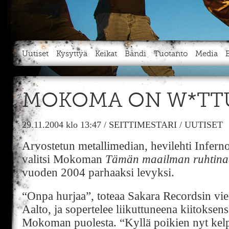
Uutiset
Kysyttyä
Keikat
Bändi
Tuotanto
Media
MOKOMA ON W*TTU
29.11.2004
klo 13:47
/
SEITTIMESTARI
/
UUTISET
Arvostetun metallimedian, hevilehti Infern
valitsi Mokoman
Tämän maailman ruhtina
vuoden 2004 parhaaksi levyksi.
“Onpa hurjaa”, toteaa Sakara Recordsin vie
Aalto, ja sopertelee liikuttuneena kiitoksen
Mokoman puolesta. “Kyllä poikien nyt kelp