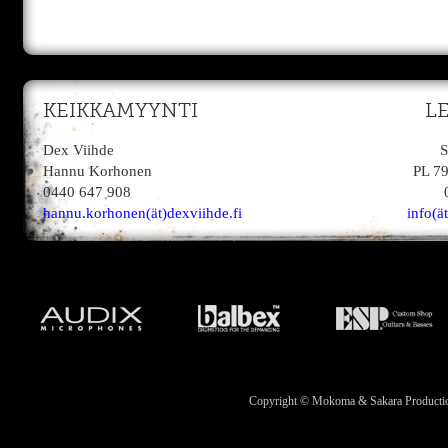
KEIKKAMYYNTI
L
Dex Viihde
S
Hannu Korhonen
PL 7
0440 647 908
hannu.korhonen(ät)dexviihde.fi
info(ä
Copyright © Mokoma & Sakara Productions