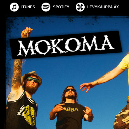
ITUNES
SPOTIFY
LEVYKAUPPA ÄX