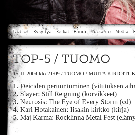
Uutiset
Kysyttyä
Keikat
Bändi
Tuotanto
Media
TOP-5 / TUOMO
15.11.2004
klo 21:09
/
TUOMO
/
MUITA KIRJOITU
1. Deiciden peruuntuminen (vitutuksen aih
2. Slayer: Still Reigning (korvikkeet)
3. Neurosis: The Eye of Every Storm (cd)
4. Kari Hotakainen: Iisakin kirkko (kirja)
5. Maj Karma: Rocklinna Metal Fest (elämy