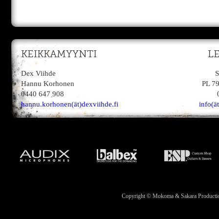
KEIKKAMYYNTI
L
Dex Viihde
S
Hannu Korhonen
PL 7
0440 647 908
hannu.korhonen(ät)dexviihde.fi
info(ä
Copyright © Mokoma & Sakara Productions