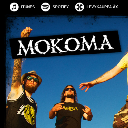
ITUNES
SPOTIFY
LEVYKAUPPA ÄX