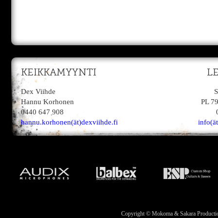
KEIKKAMYYNTI
L
Dex Viihde
S
Hannu Korhonen
PL 7
0440 647 908
hannu.korhonen(ät)dexviihde.fi
info(ä
Copyright © Mokoma & Sakara Productions