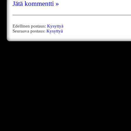
Jätä kommentti »
Edellinen postaus:
Kysyttyä
Seuraava postaus:
Kysyttyä