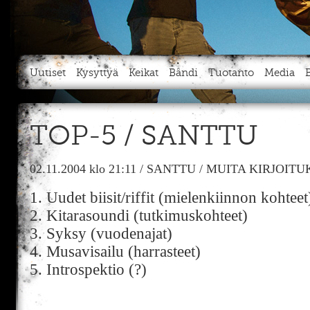
Uutiset
Kysyttyä
Keikat
Bändi
Tuotanto
Media
TOP-5 / SANTTU
02.11.2004
klo 21:11
/
SANTTU
/
MUITA KIRJOITU
1. Uudet biisit/riffit (mielenkiinnon kohteet
2. Kitarasoundi (tutkimuskohteet)
3. Syksy (vuodenajat)
4. Musavisailu (harrasteet)
5. Introspektio (?)