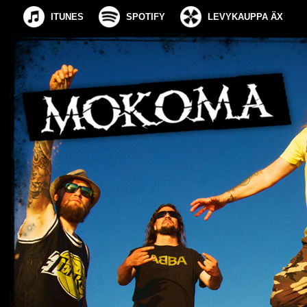
ITUNES
SPOTIFY
LEVYKAUPPA ÄX