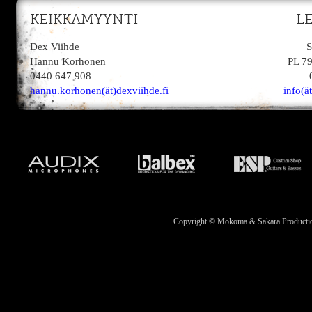
KEIKKAMYYNTI
L
Dex Viihde
S
Hannu Korhonen
PL 7
0440 647 908
hannu.korhonen(ät)dexviihde.fi
info(ä
Copyright © Mokoma & Sakara Productions