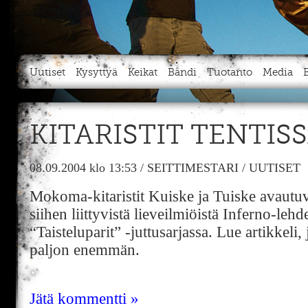
Uutiset
Kysyttyä
Keikat
Bändi
Tuotanto
Media
KITARISTIT TENTIS
08.09.2004
klo 13:53
/
SEITTIMESTARI
/
UUTISET
Mokoma-kitaristit Kuiske ja Tuiske avautuva
siihen liittyvistä lieveilmiöistä Inferno-leh
“Taisteluparit” -juttusarjassa. Lue artikkeli, 
paljon enemmän.
Jätä kommentti »