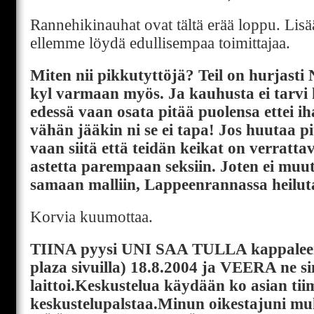
Rannehikinauhat ovat tältä erää loppu. Lisää
ellemme löydä edullisempaa toimittajaa.
Miten nii pikkutyttöjä? Teil on hurjasti
kyl varmaan myös. Ja kauhusta ei tarvi 
edessä vaan osata pitää puolensa ettei iha
vähän jääkin ni se ei tapa! Jos huutaa pi
vaan siitä että teidän keikat on verratta
astetta parempaan seksiin. Joten ei muu
samaan malliin, Lappeenrannassa heilut
Korvia kuumottaa.
TIINA pyysi UNI SAA TULLA kappaleen
plaza sivuilla) 18.8.2004 ja VEERA ne si
laittoi.Keskustelua käydään ko asian 
keskustelupalstaa.Minun oikestajuni m