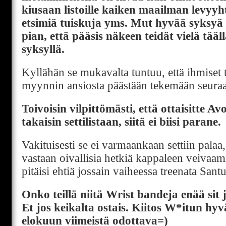
kiusaan listoille kaiken maailman levyyh
etsimiä tuiskuja yms. Mut hyvää syksyä
pian, että pääsis näkeen teidät vielä tääl
syksyllä.
Kyllähän se mukavalta tuntuu, että ihmiset
myynnin ansiosta päästään tekemään seuraa
Toivoisin vilpittömästi, että ottaisitte Av
takaisin settilistaan, siitä ei biisi parane.
Vakituisesti se ei varmaankaan settiin palaa,
vastaan oivallisia hetkiä kappaleen veivaami
pitäisi ehtiä jossain vaiheessa treenata Sant
Onko teillä niitä Wrist bandeja enää sit 
Et jos keikalta ostais. Kiitos W*itun hyv
elokuun viimeistä odottava=)