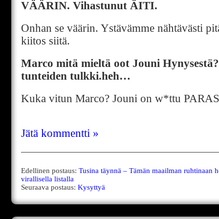
VÄÄRIN. Vihastunut ÄITI.
Onhan se väärin. Ystävämme nähtävästi pi
kiitos siitä.
Marco mitä mieltä oot Jouni Hynysestä
tunteiden tulkki.heh…
Kuka vitun Marco? Jouni on w*ttu PARAS
Jätä kommentti »
Edellinen postaus:
Tusina täynnä – Tämän maailman ruhtinaan h
virallisella listalla
Seuraava postaus:
Kysyttyä