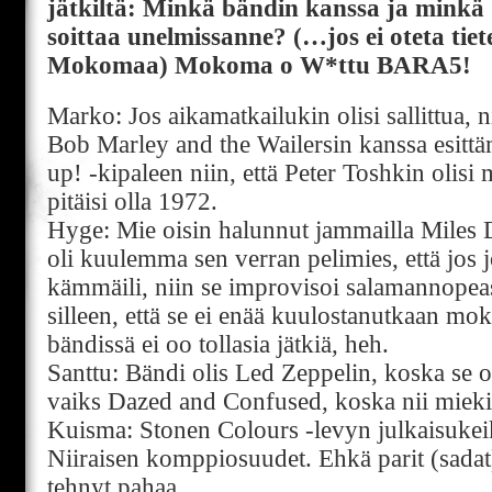
jätkiltä: Minkä bändin kanssa ja minkä b
soittaa unelmissanne? (…jos ei oteta ti
Mokomaa) Mokoma o W*ttu BARA5!
Marko: Jos aikamatkailukin olisi sallittua, n
Bob Marley and the Wailersin kanssa esitt
up! -kipaleen niin, että Peter Toshkin oli
pitäisi olla 1972.
Hyge: Mie oisin halunnut jammailla Miles 
oli kuulemma sen verran pelimies, että jos 
kämmäili, niin se improvisoi salamannopeast
silleen, että se ei enää kuulostanutkaan mo
bändissä ei oo tollasia jätkiä, heh.
Santtu: Bändi olis Led Zeppelin, koska se on
vaiks Dazed and Confused, koska nii mieki
Kuisma: Stonen Colours -levyn julkaisukei
Niiraisen komppiosuudet. Ehkä parit (sadat) 
tehnyt pahaa.