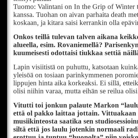
Tuomo: Valintani on In the Grip of Winter 
kanssa. Tuohan on aivan parhaita death met
koskaan, ja kitara saisi kerrankin olla epävi
Onkos teillä tulevan talven aikana keikk
alueella, esim. Rovaniemellä? Parisenk
kuumeisesti odottaisi tiukkaa settiä näillä
Lapin visiitistä on puhuttu, katsotaan kuink
yleisöä on tosiaan parinkymmenen poromie
lippujen hinta aika korkeaksi. Ei sillä, ettei
olisi niihin varaa, mutta eihän se reilua olisi
Vitutti toi jonkun palaute Markon “laulu
että ol pakko laittaa jottain. Vittuaka
musiikinteosta saatika sen studiosessioi
siltä että jos laulu jotenkin normaali ra
erottuu ja tuntuu “huonolta” niin voisko 