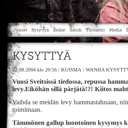
Uutiset
Kysyttyä
Keikat
Bändi
Tuotanto
Media
KYSYTTYÄ
22.08.2004
klo 20:56
/
KUISMA
/
WANHA KYSYTTY
Vuosi Sveitsissä tiedossa, repussa hamma
levy.Eiköhän sillä pärjätä!?! Kiitos mah
Vaihda se meidän levy hammastahnaan, ni
toimimaan.
Tämmönen gallup luontoinen kysymys ka