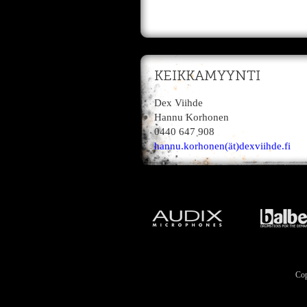
KEIKKAMYYNTI
Dex Viihde
Hannu Korhonen
0440 647 908
hannu.korhonen(ät)dexviihde.fi
Cop