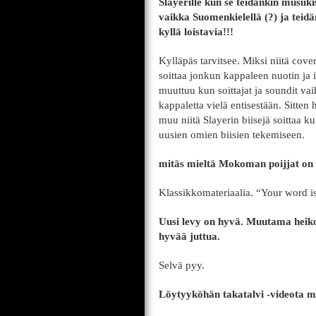
Slayerille kun se teidänkin musiik
vaikka Suomenkielellä (?) ja teidä
kyllä loistavia!!!
Kylläpäs tarvitsee. Miksi niitä cove
soittaa jonkun kappaleen nuotin ja 
muuttuu kun soittajat ja soundit vai
kappaletta vielä entisestään. Sitt
muu niitä Slayerin biisejä soittaa k
uusien omien biisien tekemiseen.
mitäs mieltä Mokoman poijjat on
Klassikkomateriaalia. “Your word is
Uusi levy on hyvä. Muutama heik
hyvää juttua.
Selvä pyy.
Löytyyköhän takatalvi -videota mi