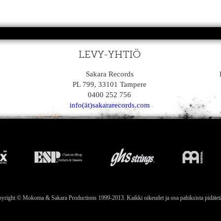
LEVY-YHTIÖ
Sakara Records
PL 799, 33101 Tampere
0400 252 756
info(ät)sakararecords.com
yright © Mokoma & Sakara Productions 1999-2013. Kaikki oikeudet ja osa pahiksista pidätet