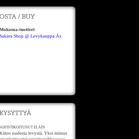
OSTA / BUY
Mokoma-tuotteet
Sakara Shop @ Levykauppa Äx
KYSYTTYÄ
SOFISTIKOITUNUT ELÄIN
Kiitos uudesta levystä. Yksi miinus