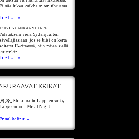
on tekstin väri sanoitusvihkosessa.
Ei näe lukea vaikka miten tihrustaa
...
Lue lisaa »
JYRSTINKANKAAN PÄRRE
Palatakseni vielä Sydänjuurten
sävellajiasiaan: jos se biisi on kerta
soitettu H-vireessä, niin miten siellä
kuitenkin ...
Lue lisaa »
SEURAAVAT KEIKAT
08.08.
Mokoma
in
Lappeenranta,
Lappeenranta Metal Night
Ennakkoliput »