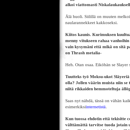
alkoi viattomasti Niskalaukauksel
Älä huoli. Siilillä on muuten melko
naularannekkeet kakkoseksi.
Kiitos kaunis. Kurimuksen kuultua
menny vitukseen rahaa vanhoihin r
vain kysymäni että mikä on sitä pa
on Thrash metalia-
Heh. Otan osaa. Eiköhän se Slayer si
Tuutteks työ Moksu-ukot Släyeri
olla? Jollen väärin muista niin se 
niitä rikkaiden hemmoteltuja ällö
Saas nyt nähdä, tässä on vähän kaike
esimerkiksi
internetistä
.
Kun tuossa ehdotin että tekisitte 
välttämättä tarvitse tuoda jotain 