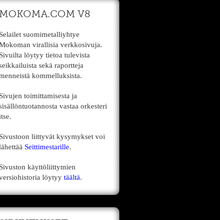
MOKOMA.COM V8
Selailet suomimetalliyhtye
Mokoman virallisia verkkosivuja.
Sivuilta löytyy tietoa tulevista
seikkailuista sekä raportteja
menneistä kommelluksista.
Sivujen toimittamisesta ja
sisällöntuotannosta vastaa orkesteri
itse.
Sivustoon liittyvät kysymykset voi
lähettää
Seittimestarille
.
Sivuston käyttöliittymien
versiohistoria löytyy
täältä
.