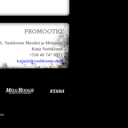
PROMOOTIO
K. Vauhkosen Musiikit ja Meiningit
Katja Vauhkonen
+358 40 747 9933
katja(ät)kvauhkonen.com
ään.