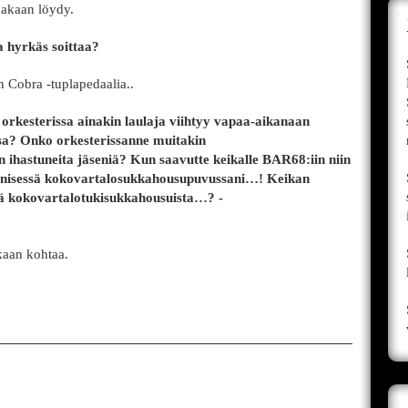
nakaan löydy.
a hyrkäs soittaa?
Cobra -tuplapedaalia..
kesterissa ainakin laulaja viihtyy vapaa-aikanaan
a? Onko orkesterissanne muitakin
ihastuneita jäseniä? Kun saavutte keikalle BAR68:iin niin
sinisessä kokovartalosukkahousupuvussani…! Keikan
ää kokovartalotukisukkahousuista…? -
kaan kohtaa.