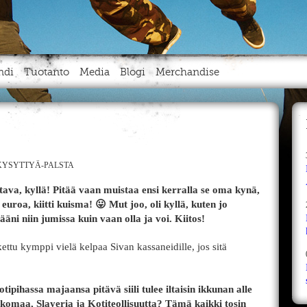
ndi
Tuotanto
Media
Blogi
Merchandise
YSYTTYÄ-PALSTA
tava, kyllä! Pitää vaan muistaa ensi kerralla se oma kynä,
roa, kiitti kuisma! 😛 Mut joo, oli kyllä, kuten jo
ääni niin jumissa kuin vaan olla ja voi. Kiitos!
kettu kymppi vielä kelpaa Sivan kassaneidille, jos sitä
ipihassa majaansa pitävä siili tulee iltaisin ikkunan alle
maa, Slayeria ja Kotiteollisuutta? Tämä kaikki tosin