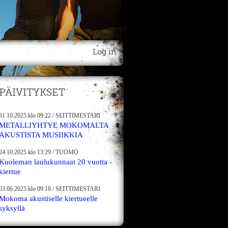
Log in
PÄIVITYKSET
31.10.2025
klo 09:22
/
SEITTIMESTARI
METALLIYHTYE MOKOMALTA
AKUSTISTA MUSIIKKIA
24.10.2025
klo 13:29
/
TUOMO
Kuoleman laulukunnaat 20 vuotta -
kiertue
03.06.2025
klo 09:18
/
SEITTIMESTARI
Mokoma akustiselle kiertueelle
syksyllä