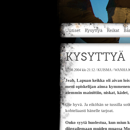
Uutiset
Kysyttyä
Keikat
Bä
KYSYTTYÄ
11.08.2004
klo 21:12
/
KUISMA
/
WANHA K
Jeah, Lapuan keikka oli aivan lois
meni opiskelijan ainoa kymmenen eu
aiemmin mainittiin, niskat, kädet, 
Ole hyvä. Ja eiköhän se tussilla sot
kohteliaasti hänelle tarjoat.
Onko syytä huolestua, kun miun kot
diiggailemaan muiden muassa Moko