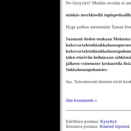
No löytyykö? Meidän sivuilta ei ai
minkäs merkkisellä tuplapedaalill
Hyge polkee menemään Taman Iron 
Saamani tiedon mukaan Mokoma or
kokovartalotukisukkahousupuvuss
kokovartalotukisukkahousupukuun 
tulen eturiviin heilumaan sähkön
jälkeen voinemme keskustella lis
Sukkahousupukumies-
Jaa. Toivottavasti tiemme eivät kos
Jätä kommentti »
Edellinen postaus:
Kysyttyä
Seuraava postaus:
Kitaristi kipsissä