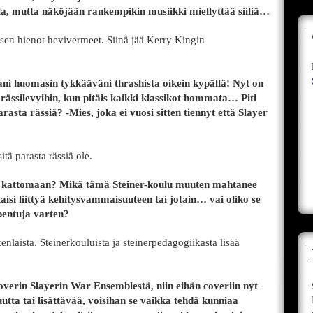
la, mutta näköjään rankempikin musiikki miellyttää siiliä…
isen hienot hevivermeet. Siinä jää Kerry Kingin
ni huomasin tykkääväni thrashista oikein kypällä! Nyt on
ässilevyihin, kun pitäis kaikki klassikot hommata… Piti
rasta rässiä? -Mies, joka ei vuosi sitten tiennyt että Slayer
tä parasta rässiä ole.
ä kattomaan? Mikä tämä Steiner-koulu muuten mahtanee
taisi liittyä kehitysvammaisuuteen tai jotain… vai oliko se
pentuja varten?
nlaista. Steinerkouluista ja steinerpedagogiikasta lisää
coverin Slayerin War Ensemblestä, niin eihän coveriin nyt
uutta tai lisättävää, voisihan se vaikka tehdä kunniaa