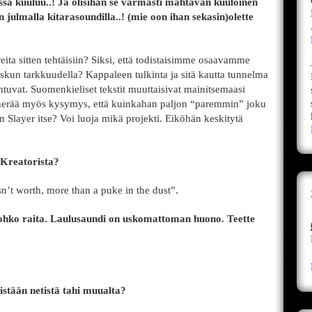
issa kuuluu..! Ja olisihan se varmasti mahtavan kuuloinen
n julmalla kitarasoundilla..! (mie oon ihan sekasin)olette
reita sitten tehtäisiin? Siksi, että todistaisimme osaavamme
iskun tarkkuudella? Kappaleen tulkinta ja sitä kautta tunnelma
htuvat. Suomenkieliset tekstit muuttaisivat mainitsemaasi
en herää myös kysymys, että kuinkahan paljon “paremmin” joku
un Slayer itse? Voi luoja mikä projekti. Eiköhän keskitytä
 Kreatorista?
n’t worth, more than a puke in the dust”.
ohko raita. Laulusaundi on uskomattoman huono. Teette
stään netistä tahi muualta?