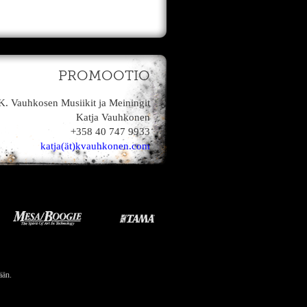
PROMOOTIO
K. Vauhkosen Musiikit ja Meiningit
Katja Vauhkonen
+358 40 747 9933
katja(ät)kvauhkonen.com
ään.