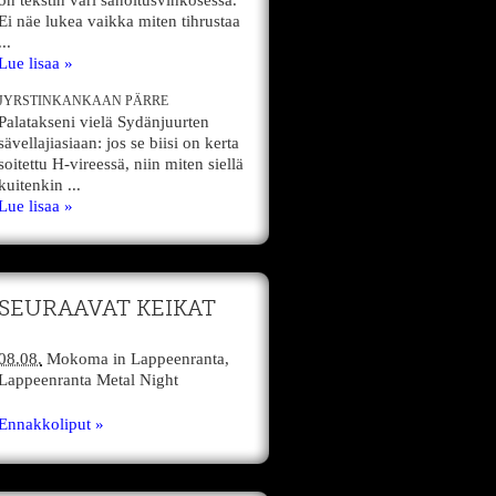
on tekstin väri sanoitusvihkosessa.
Ei näe lukea vaikka miten tihrustaa
...
Lue lisaa »
JYRSTINKANKAAN PÄRRE
Palatakseni vielä Sydänjuurten
sävellajiasiaan: jos se biisi on kerta
soitettu H-vireessä, niin miten siellä
kuitenkin ...
Lue lisaa »
SEURAAVAT KEIKAT
08.08.
Mokoma
in
Lappeenranta,
Lappeenranta Metal Night
Ennakkoliput »