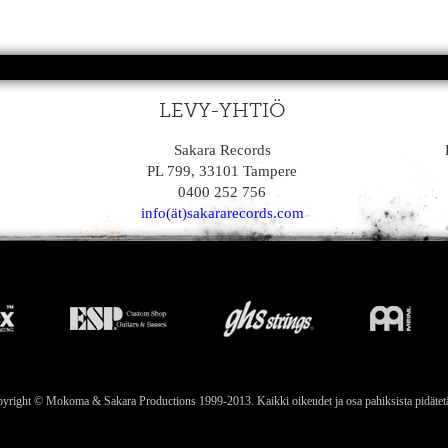
LEVY-YHTIÖ
Sakara Records
PL 799, 33101 Tampere
0400 252 756
info(ät)sakararecords.com
yright © Mokoma & Sakara Productions 1999-2013. Kaikki oikeudet ja osa pahiksista pidätet