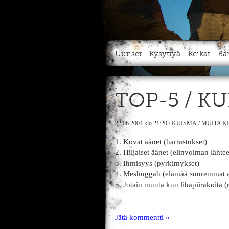
Uutiset
Kysyttyä
Keikat
Bä
TOP-5 / K
22.06.2004
klo 21:20
/
KUISMA
/
MUITA K
1. Kovat äänet (harrastukset)
2. Hiljaiset äänet (elinvoiman lähtee
3. Ihmisyys (pyrkimykset)
4. Meshuggah (elämää suuremmat a
5. Jotain muuta kun lihapiirakoita (
Jätä kommentti »