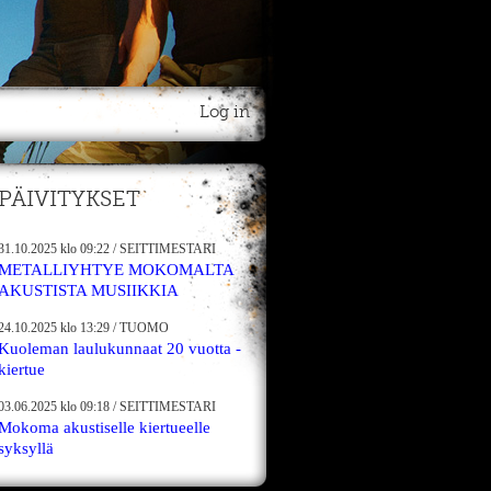
Log in
PÄIVITYKSET
31.10.2025
klo 09:22
/
SEITTIMESTARI
METALLIYHTYE MOKOMALTA
AKUSTISTA MUSIIKKIA
24.10.2025
klo 13:29
/
TUOMO
Kuoleman laulukunnaat 20 vuotta -
kiertue
03.06.2025
klo 09:18
/
SEITTIMESTARI
Mokoma akustiselle kiertueelle
syksyllä