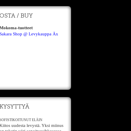
OSTA / BUY
Mokoma-tuotteet
Sakara Shop @ Levykauppa Äx
KYSYTTYÄ
SOFISTIKOITUNUT ELÄIN
Kiitos uudesta levystä. Yksi miinus