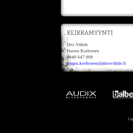
KEIKKAMYYNTI
Dex Viihde
Hannu Korhonen
0440 647 908
hannu.korhonen(ät)dexviihde.fi
Cop