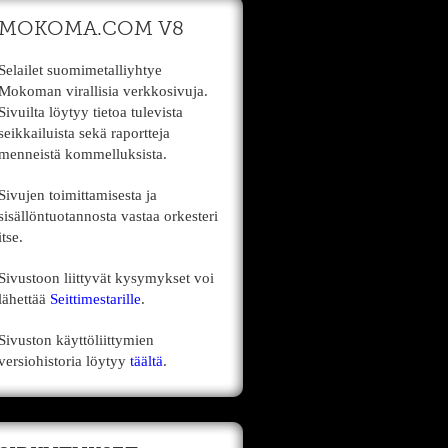
MOKOMA.COM V8
Selailet suomimetalliyhtye
Mokoman virallisia verkkosivuja.
Sivuilta löytyy tietoa tulevista
seikkailuista sekä raportteja
menneistä kommelluksista.
Sivujen toimittamisesta ja
sisällöntuotannosta vastaa orkesteri
itse.
Sivustoon liittyvät kysymykset voi
lähettää
Seittimestarille
.
Sivuston käyttöliittymien
versiohistoria löytyy
täältä
.