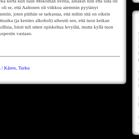
ka kerta kun näin Mokoman livenä, ainakin niin että siitä on
n oli se, että Aaltonen oli viikkoa aiemmin pyytänyt
in, joten pitihän se tarkastaa, että mihin sitä on oikein
aika (ja kenties alkoholi) aiheutti sen, että tuon keikan
lisia, biisit tuli sitten opiskeltua levyiltä, mutta kyllä tuon
uspestin vastaan.
/ Kåren, Turku