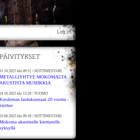
Log in
PÄIVITYKSET
31.10.2025
klo 09:22
/
SEITTIMESTARI
METALLIYHTYE MOKOMALTA
AKUSTISTA MUSIIKKIA
24.10.2025
klo 13:29
/
TUOMO
Kuoleman laulukunnaat 20 vuotta -
kiertue
03.06.2025
klo 09:18
/
SEITTIMESTARI
Mokoma akustiselle kiertueelle
syksyllä