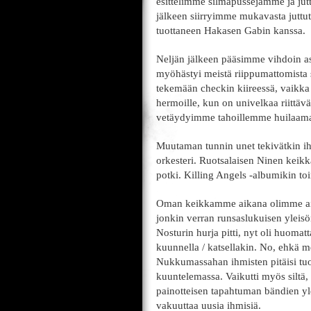
esittelimme silmäpussejamme ja jutt
jälkeen siirryimme mukavasta juttu
tuottaneen Hakasen Gabin kanssa.
Neljän jälkeen pääsimme vihdoin as
myöhästyi meistä riippumattomista 
tekemään checkin kiireessä, vaikka
hermoille, kun on univelkaa riittäv
vetäydyimme tahoillemme huilaam
Muutaman tunnin unet tekivätkin ih
orkesteri. Ruotsalaisen Ninen keikk
potki. Killing Angels -albumikin to
Oman keikkamme aikana olimme aist
jonkin verran runsaslukuisen yleisön
Nosturin hurja pitti, nyt oli huomat
kuunnella / katsellakin. No, ehkä me
Nukkumassahan ihmisten pitäisi tuo
kuuntelemassa. Vaikutti myös siltä,
painotteisen tapahtuman bändien yl
vakuuttaa uusia ihmisiä.