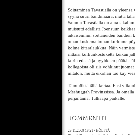
Soittaminen Tavastialla on yleensä 
syynä suuri bändimäärä, mutta tällä
Samoin Tavastialla on aina takahuon
muistutti edellistä Joensuun keikk
aikaisemmin soittaneiden bändien k
oman koskemattoman korimme pöydän 
kolme kitaralaukkua. Näin varmistett
riittäisi kurkunkostuketta keikan j
korin edestä ja pyyhkeen päältä. Jäl
kollegoista oli siis vohkinut juomat 
mitätön, mutta eiköhän tuo käy vies
Tämmöistä tällä kertaa. Ensi viiko
Meshuggah Provinssissa. Ja omalla 
perjantaina. Tulkaapa paikalle.
KOMMENTIT
29.11.2009
18:21
/
HÖLTTÄ