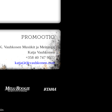
PROMOOTIO
K. Vauhkosen Musiikit ja Meiningit
Katja Vauhkonen
+358 40 747 9933
katja(ät)kvauhkonen.com
ään.