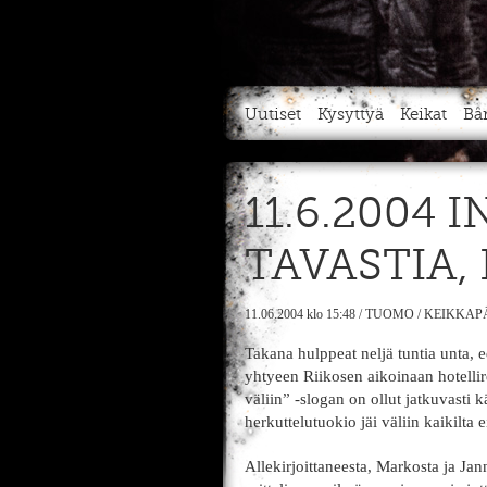
Uutiset
Kysyttyä
Keikat
Bä
11.6.2004 
TAVASTIA,
11.06.2004
klo 15:48
/
TUOMO
/
KEIKKAP
Takana hulppeat neljä tuntia unta,
yhtyeen Riikosen aikoinaan hotellir
väliin” -slogan on ollut jatkuvasti
herkuttelutuokio jäi väliin kaikilta e
Allekirjoittaneesta, Markosta ja J