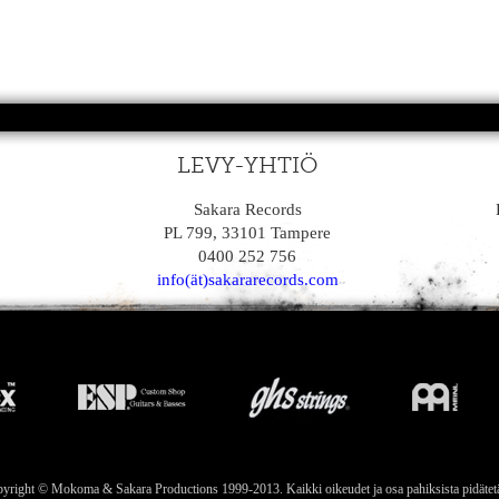
LEVY-YHTIÖ
Sakara Records
PL 799, 33101 Tampere
0400 252 756
info(ät)sakararecords.com
yright © Mokoma & Sakara Productions 1999-2013. Kaikki oikeudet ja osa pahiksista pidätet