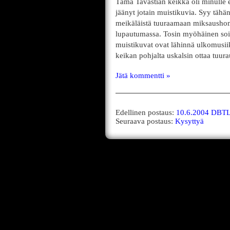
Tämä Tavastian keikka oli minulle e
jäänyt jotain muistikuvia. Syy tähä
meikäläistä tuuraamaan miksaushommi
lupautumassa. Tosin myöhäinen soitto
muistikuvat ovat lähinnä ulkomusiikil
keikan pohjalta uskalsin ottaa tuura
Jätä kommentti »
Edellinen postaus:
10.6.2004 DBTL 
Seuraava postaus:
Kysyttyä