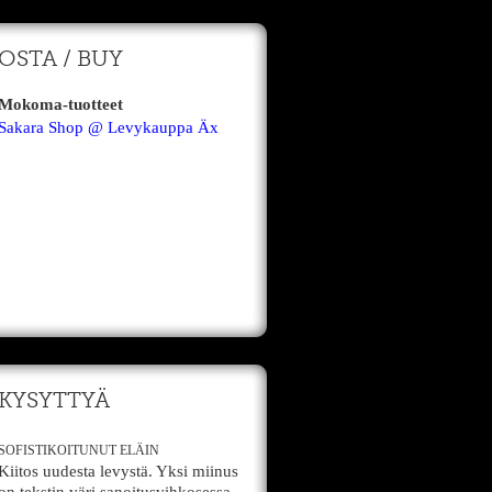
OSTA / BUY
Mokoma-tuotteet
Sakara Shop @ Levykauppa Äx
KYSYTTYÄ
SOFISTIKOITUNUT ELÄIN
Kiitos uudesta levystä. Yksi miinus