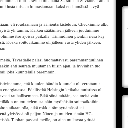
elimme ei-niin-terävinä niitänäitä Sessionsin Silvialle. Tämän
tuokiosta toiseen lounastamaan kaksi ensimmäistä levyä
iaan, eli roudaamaan ja äänientarkisteluun. Checkimme alku
syistä yli tunnin. Kaiken säätämisen jälkeen jouduimme
 olimme itse ajoissa paikalla. Tämmöinen pienkin riesa käy
ästi. Koska soittoaikamme oli jälleen vasta yhden jälkeen,
aan.
meitä, Tavastialle palasi huomattavasti paremmantuulinen
aakin ehti seurata muutaman biisin ajan, ja hyvinhän tuo
imii joka kuuntelulla paremmin.
ivinamme, että kuuden bändin kuuntelu oli verottanut
 energiatasoa. Edelliseltä Helsingin keikalta muistissa oli
tavasti rauhallisempaa. Eikä siinä mitään, saa meitä vain
illäkin on totuttelemista näin myöhäisiin soittoaikoihin.
hon aikaan olla, eikä rokkia rämpyttämässä tai
 että yleisössä oli paljon Ninen ja muiden tämän HC-
eisöä. Tuohan passasi meille, on aina mukavaa yrittää