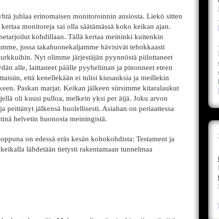
yhtä juhlaa erinomaisen monitoroinnin ansiosta. Liekö sitten
 kertaa monitoreja sai olla säätämässä koko keikan ajan.
etarjoilut kohdillaan. Tällä kertaa meininki kuitenkin
aamme, jossa takahuonekaljamme hävisivät tehokkaasti
urkkuihin. Nyt olimme järjestäjän pyynnöstä piilottaneet
alle, laittaneet päälle pyyheliinan ja pinonneet eteen
aisiin, että kenellekään ei tulisi kiusauksia ja meillekin
älkeen. Paskan marjat. Keikan jälkeen siirsimme kitaralaukut
jellä oli kuusi pulloa, melkein yksi per äijä. Joku arvon
ja peittänyt jälkensä huolellisesti. Asiahan on periaattessa
tinä helvetin huonosta meiningistä.
nloppuna on edessä eräs kesän kohokohdista: Testament ja
keikalla lähdetään tietysti rakentamaan tunnelmaa