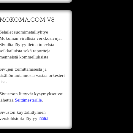
MOKOMA.COM V8
Selailet suomimetalliyhtye
Mokoman virallisia verkkosivuja.
Sivuilta löytyy tietoa tulevista
seikkailuista sekä raportteja
menneistä kommelluksista.
Sivujen toimittamisesta ja
sisällöntuotannosta vastaa orkesteri
itse.
Sivustoon liittyvät kysymykset voi
lähettää
Seittimestarille
.
Sivuston käyttöliittymien
versiohistoria löytyy
täältä
.