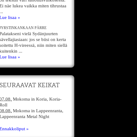
on tekstin väri sanoitusvihkosessa.
Ei näe lukea vaikka miten tihrustaa
...
Lue lisaa »
JYRSTINKANKAAN PÄRRE
Palatakseni vielä Sydänjuurten
sävellajiasiaan: jos se biisi on kerta
soitettu H-vireessä, niin miten siellä
kuitenkin ...
Lue lisaa »
SEURAAVAT KEIKAT
07.08.
Mokoma
in
Koria,
Koria-
Roll
08.08.
Mokoma
in
Lappeenranta,
Lappeenranta Metal Night
Ennakkoliput »