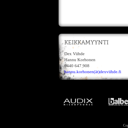
KEIKKAMYYNTI
Dex Viihde
Hannu Korhonen
0440 647 908
hannu.korhonen(ät)dexviihde.fi
Cop