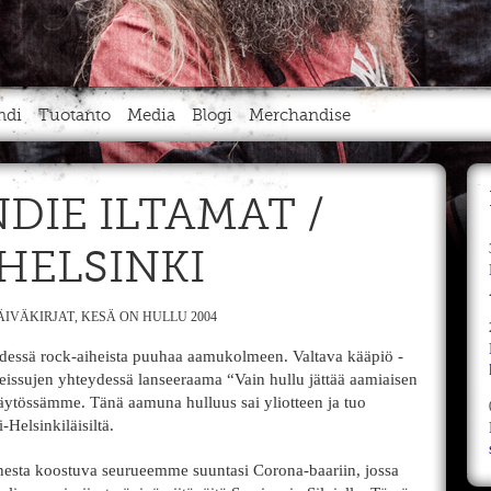
ndi
Tuotanto
Media
Blogi
Merchandise
INDIE ILTAMAT /
 HELSINKI
ÄIVÄKIRJAT
,
KESÄ ON HULLU 2004
 edessä rock-aiheista puuhaa aamukolmeen. Valtava kääpiö -
eissujen yhteydessä lanseeraama “Vain hullu jättää aamiaisen
 käytössämme. Tänä aamuna hulluus sai yliotteen ja tuo
i-Helsinkiläisiltä.
annesta koostuva seurueemme suuntasi Corona-baariin, jossa