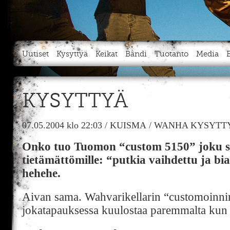
Uutiset
Kysyttyä
Keikat
Bändi
Tuotanto
Media
KYSYTTYÄ
07.05.2004
klo 22:03
/
KUISMA
/
WANHA KYSYTTY
Onko tuo Tuomon “custom 5150” joku sis
tietämättömille: “putkia vaihdettu ja bi
hehehe.
Aivan sama. Wahvarikellarin “customoinnin”
jokatapauksessa kuulostaa paremmalta kun 