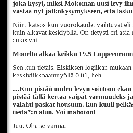
joka kysyi, miksi Mokoman uusi levy ilme
vastaa nyt jatkokysymykseen, että laskur
Niin, katsos kun vuorokaudet vaihtuvat eli
kuin alkavat keskiyöllä. On tietysti eri asia
aukeavat.
Monelta alkaa keikka 19.5 Lappeenranna
Sen kun tietäis. Eiskiksen logiikan mukaa
keskiviikkoaamuyöllä 0.01, heh.
…Kun pistää uuden levyn soittoon ekaa k
pistää tällä kertaa vaipat varmuudeks j
valahti paskat housuun, kun kuuli pelk
tiedä”:n alun. Voi mahoton!
Juu. Oha se varma.