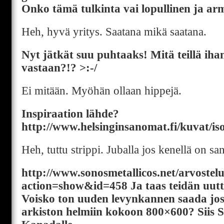
Onko tämä tulkinta vai lopullinen ja ar
Heh, hyvä yritys. Saatana mikä saatana.
Nyt jätkät suu puhtaaks! Mitä teillä ihan
vastaan?!? >:-/
Ei mitään. Myöhän ollaan hippejä.
Inspiraation lähde?
http://www.helsinginsanomat.fi/kuvat/
Heh, tuttu strippi. Juballa jos kenellä on sa
http://www.sonosmetallicos.net/arvostel
action=show&id=458 Ja taas teidän uut
Voisko ton uuden levynkannen saada jos
arkiston helmiin kokoon 800×600? Siis 