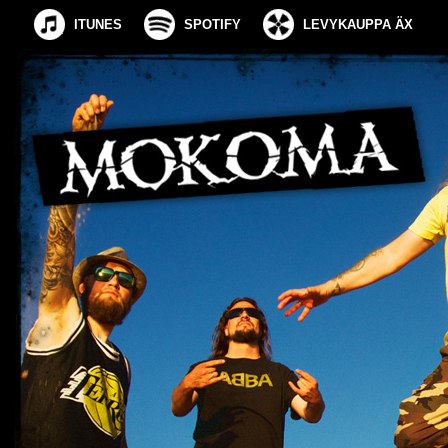
ITUNES
SPOTIFY
LEVYKAUPPA ÄX