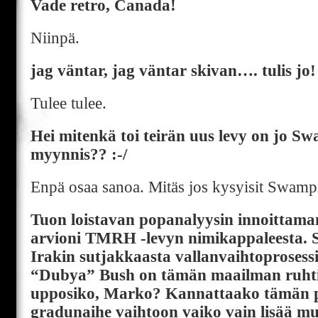
Vade retro, Canada!
Niinpä.
jag väntar, jag väntar skivan…. tulis jo!
Tulee tulee.
Hei mitenkä toi teirän uus levy on jo S
myynnis?? :-/
Enpä osaa sanoa. Mitäs jos kysyisit Swampi
Tuon loistavan popanalyysin innoittama
arvioni TMRH -levyn nimikappaleesta. Se
Irakin sutjakkaasta vallanvaihtoprosess
“Dubya” Bush on tämän maailman ruhti
upposiko, Marko? Kannattaako tämän p
gradunaihe vaihtoon vaiko vain lisää mu