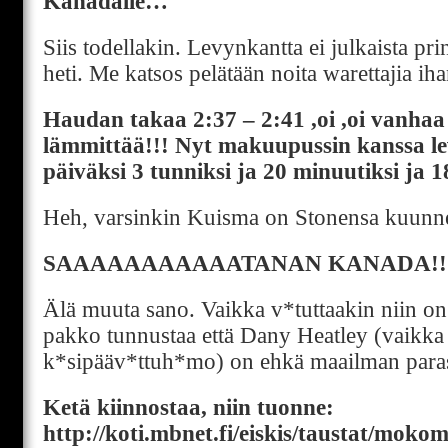
Kanadalle…
Siis todellakin. Levynkantta ei julkaista pr
heti. Me katsos pelätään noita warettajia iha
Haudan takaa 2:37 – 2:41 ,oi ,oi vanhaa
lämmittää!!! Nyt makuupussin kanssa l
päiväksi 3 tunniksi ja 20 minuutiksi ja 1
Heh, varsinkin Kuisma on Stonensa kuunne
SAAAAAAAAAAATANAN KANADA!!
Älä muuta sano. Vaikka v*tuttaakin niin o
pakko tunnustaa että Dany Heatley (vaikka
k*sipääv*ttuh*mo) on ehkä maailman paras 
Ketä kiinnostaa, niin tuonne:
http://koti.mbnet.fi/eiskis/taustat/moko