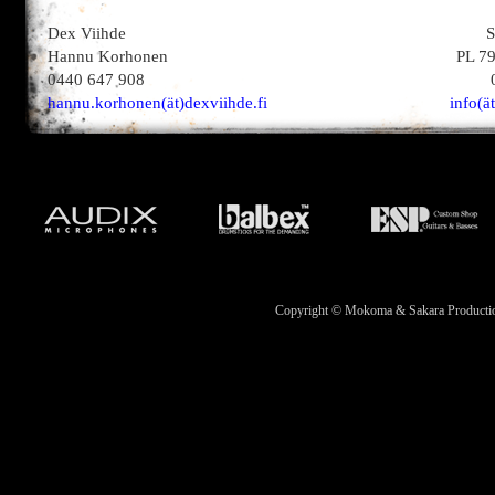
Dex Viihde
S
Hannu Korhonen
PL 7
0440 647 908
hannu.korhonen(ät)dexviihde.fi
info(ä
Copyright © Mokoma & Sakara Productions