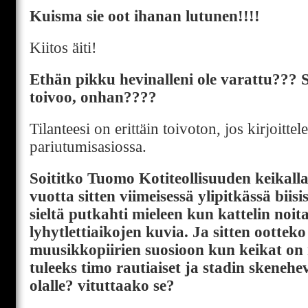
Kuisma sie oot ihanan lutunen!!!!
Kiitos äiti!
Ethän pikku hevinalleni ole varattu??? S
toivoo, onhan????
Tilanteesi on erittäin toivoton, jos kirjoittel
pariutumisasiossa.
Soititko Tuomo Kotiteollisuuden keikalla
vuotta sitten viimeisessä ylipitkässä biis
sieltä putkahti mieleen kun kattelin noit
lyhytlettiaikojen kuvia. Ja sitten oottek
muusikkopiirien suosioon kun keikat on 
tuleeks timo rautiaiset ja stadin skeneh
olalle? vituttaako se?