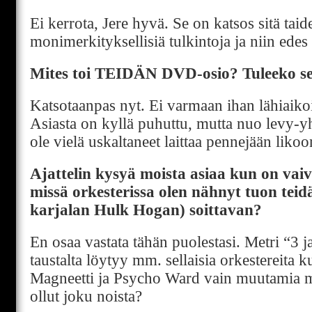
Ei kerrota, Jere hyvä. Se on katsos sitä taide
monimerkityksellisiä tulkintoja ja niin edes
Mites toi TEIDÄN DVD-osio? Tuleeko sel
Katsotaanpas nyt. Ei varmaan ihan lähiaiko
Asiasta on kyllä puhuttu, mutta nuo levy-yht
ole vielä uskaltaneet laittaa pennejään likoo
Ajattelin kysyä moista asiaa kun on vai
missä orkesterissa olen nähnyt tuon teid
karjalan Hulk Hogan) soittavan?
En osaa vastata tähän puolestasi. Metri “3 j
taustalta löytyy mm. sellaisia orkestereita 
Magneetti ja Psycho Ward vain muutamia m
ollut joku noista?