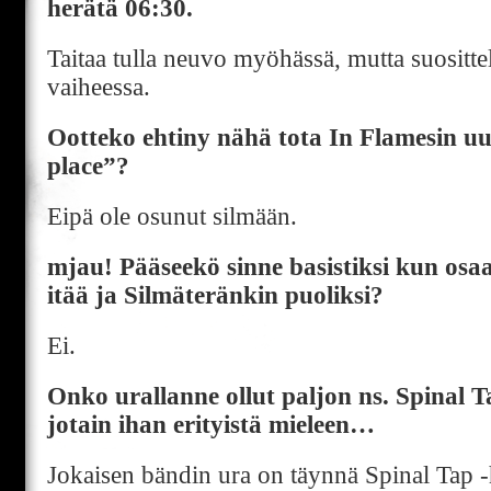
herätä 06:30.
Taitaa tulla neuvo myöhässä, mutta suositt
vaiheessa.
Ootteko ehtiny nähä tota In Flamesin uu
place”?
Eipä ole osunut silmään.
mjau! Pääseekö sinne basistiksi kun osa
itää ja Silmäteränkin puoliksi?
Ei.
Onko urallanne ollut paljon ns. Spinal T
jotain ihan erityistä mieleen…
Jokaisen bändin ura on täynnä Spinal Tap -h