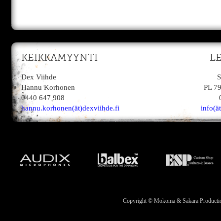
KEIKKAMYYNTI
L
Dex Viihde
S
Hannu Korhonen
PL 7
0440 647 908
hannu.korhonen(ät)dexviihde.fi
info(ä
Copyright © Mokoma & Sakara Productions