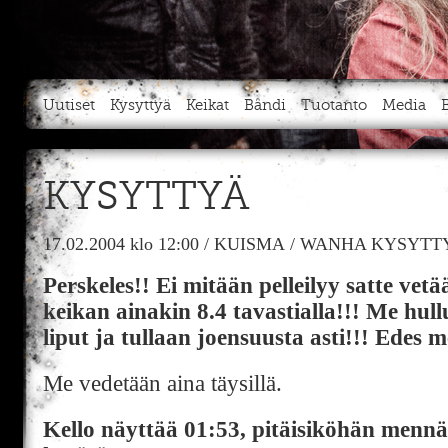
Uutiset
Kysyttyä
Keikat
Bändi
Tuotanto
Media
KYSYTTYÄ
17.02.2004
klo 12:00
/
KUISMA
/
WANHA KYSYTTY
Perskeles!! Ei mitään pelleilyy satte vet
keikan ainakin 8.4 tavastialla!!! Me hull
liput ja tullaan joensuusta asti!!! Edes
Me vedetään aina täysillä.
Kello näyttää 01:53, pitäisiköhän men