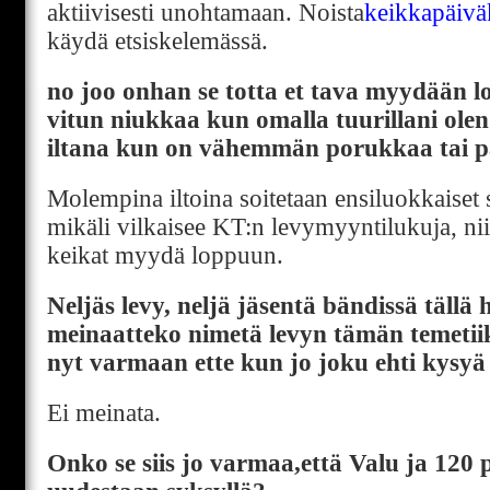
aktiivisesti unohtamaan. Noista
keikkapäiväk
käydä etsiskelemässä.
no joo onhan se totta et tava myydään 
vitun niukkaa kun omalla tuurillani olen
iltana kun on vähemmän porukkaa tai 
Molempina iltoina soitetaan ensiluokkaiset se
mikäli vilkaisee KT:n levymyyntilukuja, n
keikat myydä loppuun.
Neljäs levy, neljä jäsentä bändissä tällä 
meinaatteko nimetä levyn tämän temet
nyt varmaan ette kun jo joku ehti kysyä
Ei meinata.
Onko se siis jo varmaa,että Valu ja 120 