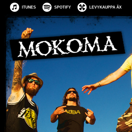
ITUNES
SPOTIFY
LEVYKAUPPA ÄX