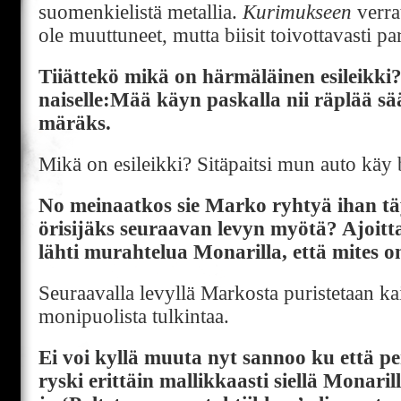
suomenkielistä metallia.
Kurimukseen
verrat
ole muuttuneet, mutta biisit toivottavasti pa
Tiiättekö mikä on härmäläinen esileikki
naiselle:Mää käyn paskalla nii räplää sää 
märäks.
Mikä on esileikki? Sitäpaitsi mun auto käy 
No meinaatkos sie Marko ryhtyä ihan tä
örisijäks seuraavan levyn myötä? Ajoitta
lähti murahtelua Monarilla, että mites o
Seuraavalla levyllä Markosta puristetaan kai
monipuolista tulkintaa.
Ei voi kyllä muuta nyt sannoo ku että p
ryski erittäin mallikkaasti siellä Monari