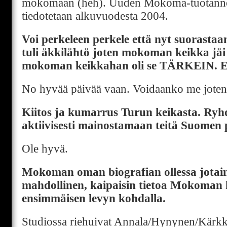
mokomaan (heh). Uuden Mokoma-tuotannon
tiedotetaan alkuvuodesta 2004.
Voi perkeleen perkele että nyt suorastaa
tuli äkkilähtö joten mokoman keikka jä
mokoman keikkahan oli se TÄRKEIN. Et
No hyvää päivää vaan. Voidaanko me joten
Kiitos ja kumarrus Turun keikasta. Ryh
aktiivisesti mainostamaan teitä Suomen 
Ole hyvä.
Mokoman oman biografian ollessa jotain
mahdollinen, kaipaisin tietoa Mokoman
ensimmäisen levyn kohdalla.
Studiossa riehuivat Annala/Hynynen/Kärkkä