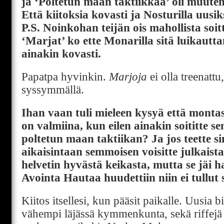
ja ‘Poltetun maan taktiikkaa’ oli muuten
Että kiitoksia kovasti ja Nosturilla uusi
P.S. Noinkohan teijän ois mahollista soit
‘Marjat’ ko ette Monarilla sitä luikautt
ainakin kovasti.
Papatpa hyvinkin.
Marjoja
ei olla treenattu
syssymmällä.
Ihan vaan tuli mieleen kysyä että montas 
on valmiina, kun eilen ainakin soititte s
poltetun maan taktiikan? Ja jos teette si
aikaisintaan semmoisen voisitte julkaista
helvetin hyvästä keikasta, mutta se jäi 
Avointa Hautaa huudettiin niin ei tullut
Kiitos itsellesi, kun pääsit paikalle. Uusia 
vähempi läjässä kymmenkunta, sekä riffejä 