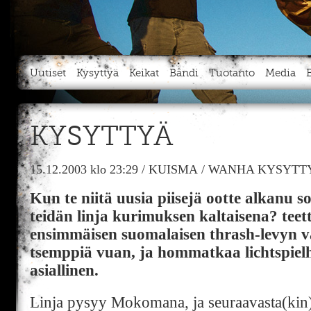
Uutiset
Kysyttyä
Keikat
Bändi
Tuotanto
Media
KYSYTTYÄ
15.12.2003
klo 23:29
/
KUISMA
/
WANHA KYSYTTY
Kun te niitä uusia piisejä ootte alkanu 
teidän linja kurimuksen kaltaisena? teett
ensimmäisen suomalaisen thrash-levyn v
tsemppiä vuan, ja hommatkaa lichtspielh
asiallinen.
Linja pysyy Mokomana, ja seuraavasta(kin) 