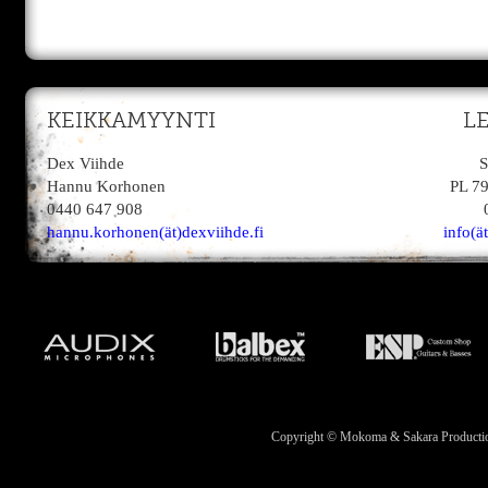
KEIKKAMYYNTI
L
Dex Viihde
S
Hannu Korhonen
PL 7
0440 647 908
hannu.korhonen(ät)dexviihde.fi
info(ä
Copyright © Mokoma & Sakara Productions