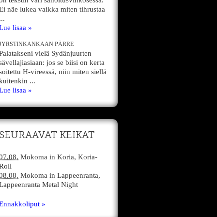
on tekstin väri sanoitusvihkosessa.
Ei näe lukea vaikka miten tihrustaa
...
Lue lisaa »
JYRSTINKANKAAN PÄRRE
Palatakseni vielä Sydänjuurten
sävellajiasiaan: jos se biisi on kerta
soitettu H-vireessä, niin miten siellä
kuitenkin ...
Lue lisaa »
SEURAAVAT KEIKAT
07.08.
Mokoma
in
Koria,
Koria-
Roll
08.08.
Mokoma
in
Lappeenranta,
Lappeenranta Metal Night
Ennakkoliput »