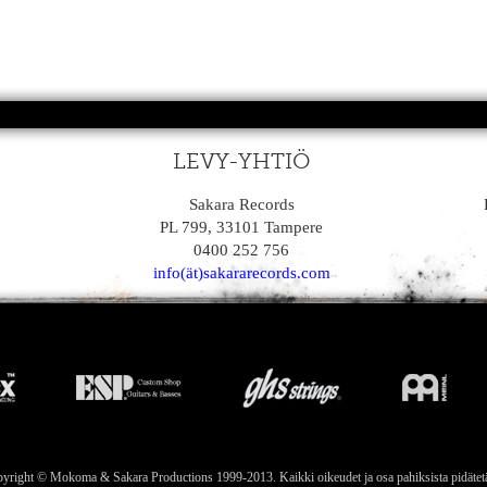
LEVY-YHTIÖ
Sakara Records
PL 799, 33101 Tampere
0400 252 756
info(ät)sakararecords.com
yright © Mokoma & Sakara Productions 1999-2013. Kaikki oikeudet ja osa pahiksista pidätet