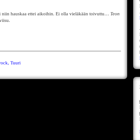
i niin hauskaa ettei aikoihin. Ei olla vieläkään toivuttu…
Teon
viisu.
ock, Tuuri