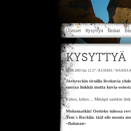
Uutiset
Kysyttyä
Keikat
Bä
KYSYTTYÄ
04.08.2003
klo 12:27
/
KUISMA
/
WANHA K
Jörisrockin sivuilla livekuvia yhd
suoraa linkkiä mutta kuvia-osiosta
Kiitos, kiitos… Minäpä sainkin lin
Mokomatkin! Ootteko tulossa revi
Tom´s Rockiin. tääl olis monta mon
~flakman~