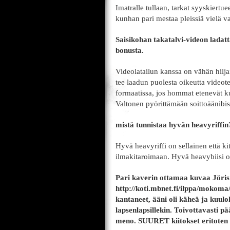
Imatralle tullaan, tarkat syyskiertu
kunhan pari mestaa pleissiä vielä v
Saisikohan takatalvi-videon ladat
bonusta.
Videolatailun kanssa on vähän hilj
tee laadun puolesta oikeutta video
formaatissa, jos hommat etenevät k
Valtonen pyörittämään soittoäänibis
mistä tunnistaa hyvän heavyriffi
Hyvä heavyriffi on sellainen että k
ilmakitaroimaan. Hyvä heavybiisi on 
Pari kaverin ottamaa kuvaa Jörisr
http://koti.mbnet.fi/ilppa/mokoma/ 
kantaneet, ääni oli käheä ja kuul
lapsenlapsillekin. Toivottavasti p
meno. SUURET kiitokset eritoten sii