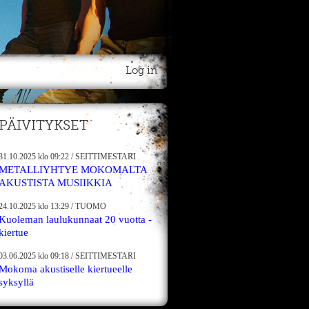
Log in
PÄIVITYKSET
31.10.2025
klo 09:22
/
SEITTIMESTARI
METALLIYHTYE MOKOMALTA
AKUSTISTA MUSIIKKIA
24.10.2025
klo 13:29
/
TUOMO
Kuoleman laulukunnaat 20 vuotta -
kiertue
03.06.2025
klo 09:18
/
SEITTIMESTARI
Mokoma akustiselle kiertueelle
syksyllä