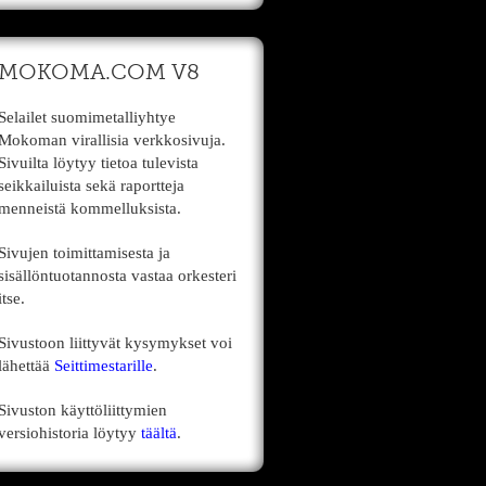
MOKOMA.COM V8
Selailet suomimetalliyhtye
Mokoman virallisia verkkosivuja.
Sivuilta löytyy tietoa tulevista
seikkailuista sekä raportteja
menneistä kommelluksista.
Sivujen toimittamisesta ja
sisällöntuotannosta vastaa orkesteri
itse.
Sivustoon liittyvät kysymykset voi
lähettää
Seittimestarille
.
Sivuston käyttöliittymien
versiohistoria löytyy
täältä
.