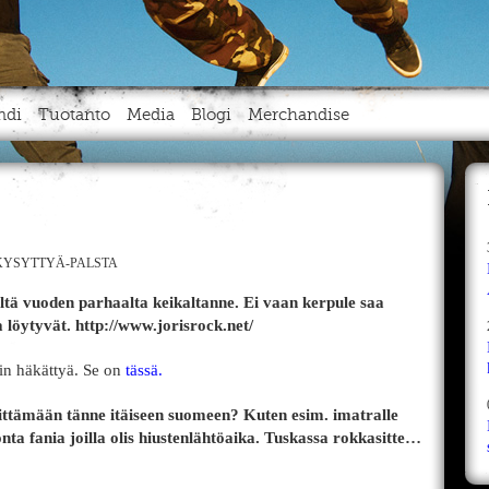
ndi
Tuotanto
Media
Blogi
Merchandise
YSYTTYÄ-PALSTA
eltä vuoden parhaalta keikaltanne. Ei vaan kerpule saa
 löytyvät. http://www.jorisrock.net/
kin häkättyä. Se on
tässä.
ttämään tänne itäiseen suomeen? Kuten esim. imatralle
ta fania joilla olis hiustenlähtöaika. Tuskassa rokkasitte…