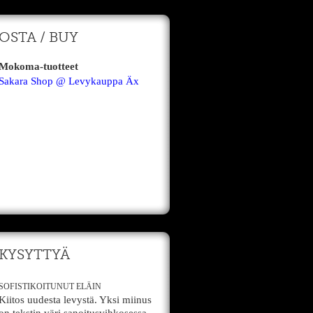
OSTA / BUY
Mokoma-tuotteet
Sakara Shop @ Levykauppa Äx
KYSYTTYÄ
SOFISTIKOITUNUT ELÄIN
Kiitos uudesta levystä. Yksi miinus