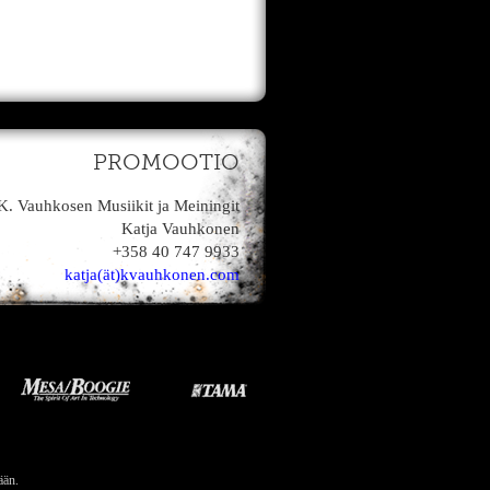
PROMOOTIO
K. Vauhkosen Musiikit ja Meiningit
Katja Vauhkonen
+358 40 747 9933
katja(ät)kvauhkonen.com
ään.