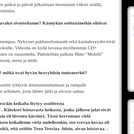
een paikat ja päivät julkaistaan muutaman viikon sisällä,
armistuu.
tavaksi sivustoltanne? Kännykän soittoäänetkin olisivat
aisempaa. Nykyiset pakkausformaatit sekä kaistaleveydet eivät
teoksille. Videoita on kyllä luvassa myöhemmin CD+
uten on suunniteltu. Pitäisköhän palkata Mato “Mobiili”
nestä, mene ja tiedä.
n? mitkä ovat hyvän heavybiisin tuntomerkit?
itaristit ryhtyvät ilmarummuttamaan ja rumpalit
sellainen, josta lähtee järki ja aivoon sattuu.
ockin keikalta löytyy osoitteesta
. Kiitokset loistavasta keikasta, jonka jälkeen jalat eivät
okin oli hivenen kärsinyt. Tästä kerromme vielä
ääsen keikallenne vielä uudelleenkin, sen verran kovaa oli
tä, että soititte Teon Teoriaa -biisin, aivan loistavaa. -