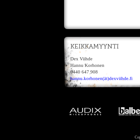
KEIKKAMYYNTI
Dex Viihde
Hannu Korhonen
0440 647 908
hannu.korhonen(ät)dexviihde.fi
Cop