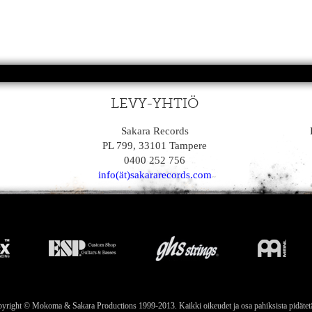
LEVY-YHTIÖ
Sakara Records
PL 799, 33101 Tampere
0400 252 756
info(ät)sakararecords.com
yright © Mokoma & Sakara Productions 1999-2013. Kaikki oikeudet ja osa pahiksista pidätet