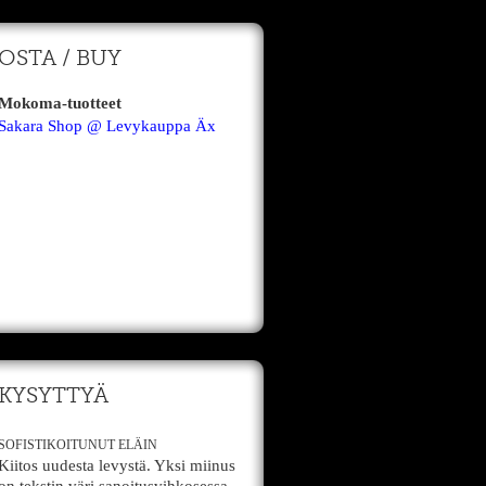
OSTA / BUY
Mokoma-tuotteet
Sakara Shop @ Levykauppa Äx
KYSYTTYÄ
SOFISTIKOITUNUT ELÄIN
Kiitos uudesta levystä. Yksi miinus