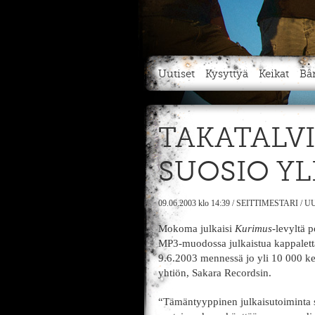
Uutiset
Kysyttyä
Keikat
Bä
TAKATALVI
SUOSIO YL
09.06.2003
klo 14:39
/
SEITTIMESTARI
/
UU
Mokoma julkaisi
Kurimus
-levyltä 
MP3-muodossa julkaistua kappalett
9.6.2003 mennessä jo yli 10 000 k
yhtiön, Sakara Recordsin.
“Tämäntyyppinen julkaisutoiminta 