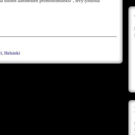
a uusien äänitteiden promotoimiseksi”, levy-yhtiöstä
i, Helsinki