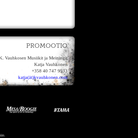
PROMOOTIO
K. Vauhkosen Musiikit ja Meiningit
Katja Vauhkonen
+358 40 747 9933
katja(ät)kvauhkonen.com
ään.