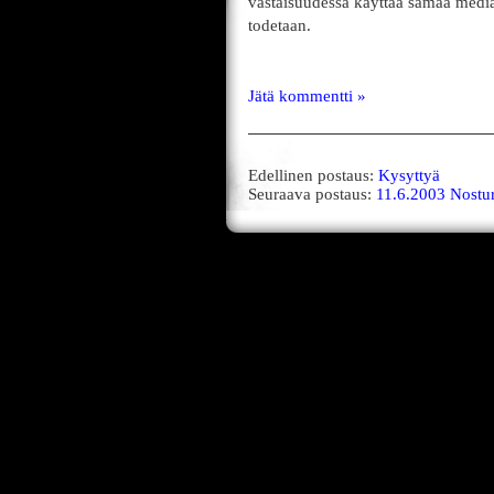
vastaisuudessa käyttää samaa media
todetaan.
Jätä kommentti »
Edellinen postaus:
Kysyttyä
Seuraava postaus:
11.6.2003 Nostur