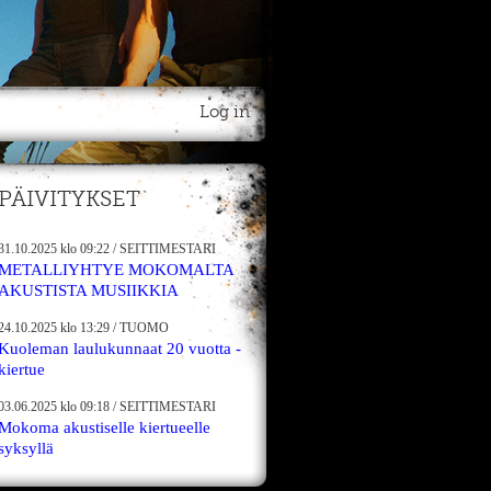
Log in
PÄIVITYKSET
31.10.2025
klo 09:22
/
SEITTIMESTARI
METALLIYHTYE MOKOMALTA
AKUSTISTA MUSIIKKIA
24.10.2025
klo 13:29
/
TUOMO
Kuoleman laulukunnaat 20 vuotta -
kiertue
03.06.2025
klo 09:18
/
SEITTIMESTARI
Mokoma akustiselle kiertueelle
syksyllä