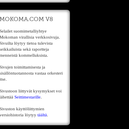
MOKOMA.COM V8
Selailet suomimetalliyhtye
Mokoman virallisia verkkosivuja.
Sivuilta löytyy tietoa tulevista
seikkailuista sekä raportteja
menneistä kommelluksista.
Sivujen toimittamisesta ja
sisällöntuotannosta vastaa orkesteri
itse.
Sivustoon liittyvät kysymykset voi
lähettää
Seittimestarille
.
Sivuston käyttöliittymien
versiohistoria löytyy
täältä
.