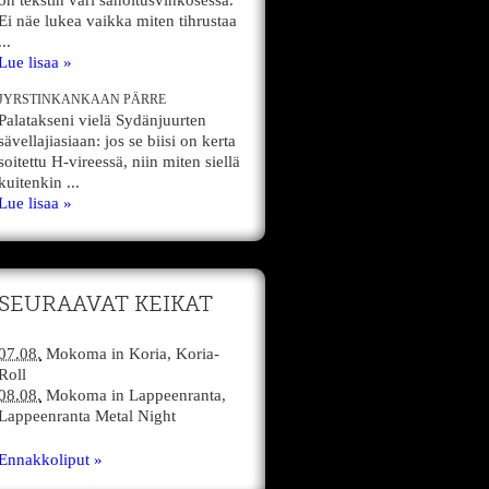
on tekstin väri sanoitusvihkosessa.
Ei näe lukea vaikka miten tihrustaa
...
Lue lisaa »
JYRSTINKANKAAN PÄRRE
Palatakseni vielä Sydänjuurten
sävellajiasiaan: jos se biisi on kerta
soitettu H-vireessä, niin miten siellä
kuitenkin ...
Lue lisaa »
SEURAAVAT KEIKAT
07.08.
Mokoma
in
Koria,
Koria-
Roll
08.08.
Mokoma
in
Lappeenranta,
Lappeenranta Metal Night
Ennakkoliput »