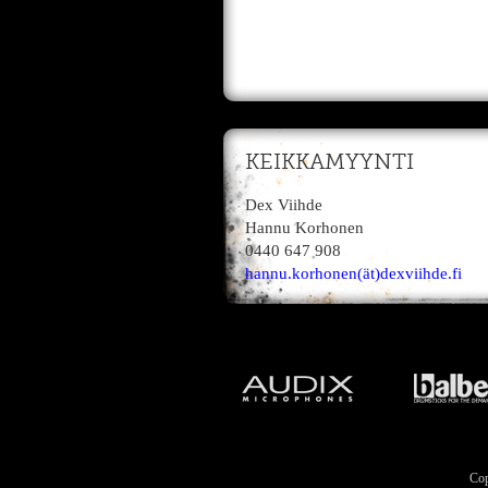
KEIKKAMYYNTI
Dex Viihde
Hannu Korhonen
0440 647 908
hannu.korhonen(ät)dexviihde.fi
Cop