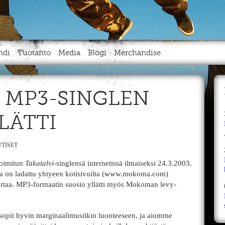
ndi
Tuotanto
Media
Blogi
Merchandise
 MP3-SINGLEN
LÄTTI
TISET
poimitun
Takatalvi
-singlensä internetissä ilmaiseksi 24.3.2003.
a on ladattu yhtyeen kotisivuilta (www.mokoma.com)
ertaa. MP3-formaatin suosio yllätti myös Mokoman levy-
sopii hyvin marginaalimusiikin luonteeseen, ja aiomme