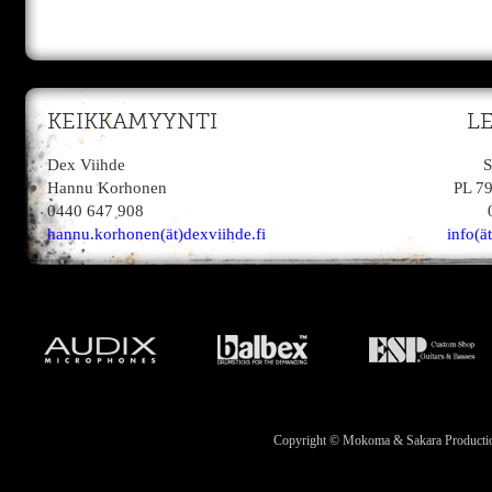
KEIKKAMYYNTI
L
Dex Viihde
S
Hannu Korhonen
PL 7
0440 647 908
hannu.korhonen(ät)dexviihde.fi
info(ä
Copyright © Mokoma & Sakara Productions