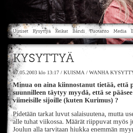
Uutiset
Kysyttyä
Keikat
Bändi
Tuotanto
Media
KYSYTTYÄ
07.05.2003
klo 13:17
/
KUISMA
/
WANHA KYSYTTY
Minua on aina kiinnostanut tietää, että 
suunnilleen täytyy myydä, että se pääsee
viimeisille sijoille (kuten Kurimus) ?
Pidetään tarkat luvut salaisuutena, mutta use
alle tuhat viikossa. Määrät riippuvat myös 
Joulun alla tarvitaan hiukka enemmän myynti