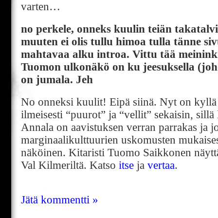
varten…
no perkele, onneks kuulin teiän takatalvi
muuten ei olis tullu himoa tulla tänne siv
mahtavaa alku introa. Vittu tää meininki
Tuomon ulkonäkö on ku jeesuksella (jo
on jumala. Jeh
No onneksi kuulit! Eipä siinä. Nyt on kyllä 
ilmeisesti “puurot” ja “vellit” sekaisin, sill
Annala on aavistuksen verran parrakas ja j
marginaalikulttuurien uskomusten mukaises
näköinen. Kitaristi Tuomo Saikkonen näyt
Val Kilmeriltä. Katso
itse
ja
vertaa
.
Jätä kommentti »