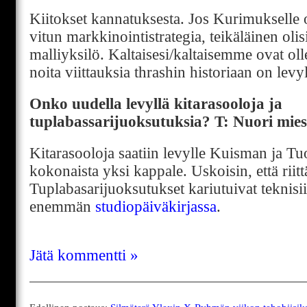
Kiitokset kannatuksesta. Jos Kurimukselle ol
vitun markkinointistrategia, teikäläinen ol
malliyksilö. Kaltaisesi/kaltaisemme ovat oll
noita viittauksia thrashin historiaan on levyl
Onko uudella levyllä kitarasooloja ja
tuplabassarijuoksutuksia? T: Nuori mie
Kitarasooloja saatiin levylle Kuisman ja T
kokonaista yksi kappale. Uskoisin, että riitt
Tuplabasarijuoksutukset kariutuivat teknisii
enemmän
studiopäiväkirjassa
.
Jätä kommentti »