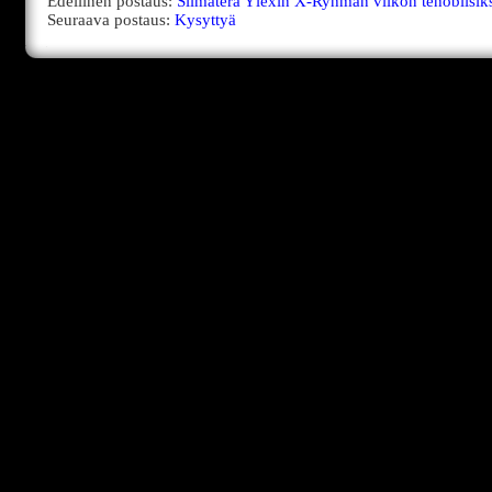
Edellinen postaus:
Silmäterä Ylexin X-Ryhmän viikon tehobiisik
Seuraava postaus:
Kysyttyä