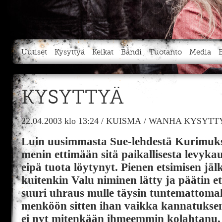
Uutiset
Kysyttyä
Keikat
Bändi
Tuotanto
Media
KYSYTTYÄ
22.04.2003
klo 13:24
/
KUISMA
/
WANHA KYSYTTY
Luin uusimmasta Sue-lehdestä Kurimuks
menin ettimään sitä paikallisesta levyka
eipä tuota löytynyt. Pienen etsimisen jälk
kuitenkin Valu niminen lätty ja päätin ett
suuri uhraus mulle täysin tuntemattomall
menköön sitten ihan vaikka kannatukse
ei nyt mitenkään ihmeemmin kolahtanu