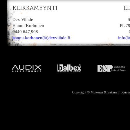
KEIKKAMYYNTI
L
Dex Viihde
S
Hannu Korhonen
PL 7
0440 647 908
hannu.korhonen(ät)dexviihde.fi
info(ä
Copyright © Mokoma & Sakara Productions