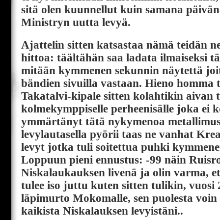
sitä olen kuunnellut kuin samana päivä
Ministryn uutta levyä.
Ajattelin sitten katsastaa nämä teidän ne
hittoa: täältähän saa ladata ilmaiseksi tä
mitään kymmenen sekunnin näytettä joi
bändien sivuilla vastaan. Hieno homma 
Takatalvi-kipale sitten kolahtikin aivan tä
kolmekymppiselle perheenisälle joka ei 
ymmärtänyt tätä nykymenoa metallimusi
levylautasella pyörii taas ne vanhat Krea
levyt jotka tuli soitettua puhki kymmene
Loppuun pieni ennustus: -99 näin Ruisro
Niskalaukauksen livenä ja olin varma, et
tulee iso juttu kuten sitten tulikin, vuos
läpimurto Mokomalle, sen puolesta voin
kaikista Niskalauksen levyistäni..