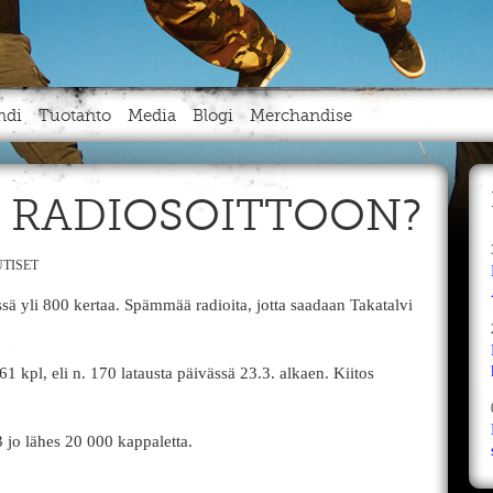
ndi
Tuotanto
Media
Blogi
Merchandise
I RADIOSOITTOON?
TISET
ssä yli 800 kertaa. Spämmää radioita, jotta saadaan Takatalvi
61 kpl, eli n. 170 latausta päivässä 23.3. alkaen. Kiitos
 jo lähes 20 000 kappaletta.