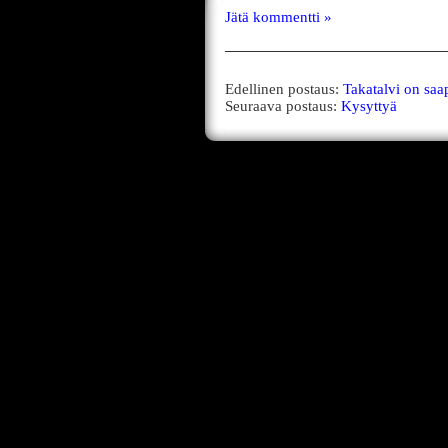
Jätä kommentti »
Edellinen postaus:
Takatalvi on saa
Seuraava postaus:
Kysyttyä