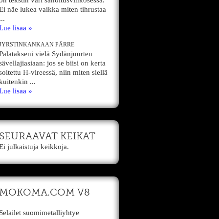
on tekstin väri sanoitusvihkosessa.
Ei näe lukea vaikka miten tihrustaa
...
Lue lisaa »
JYRSTINKANKAAN PÄRRE
Palatakseni vielä Sydänjuurten
sävellajiasiaan: jos se biisi on kerta
soitettu H-vireessä, niin miten siellä
kuitenkin ...
Lue lisaa »
SEURAAVAT KEIKAT
Ei julkaistuja keikkoja.
MOKOMA.COM V8
Selailet suomimetalliyhtye