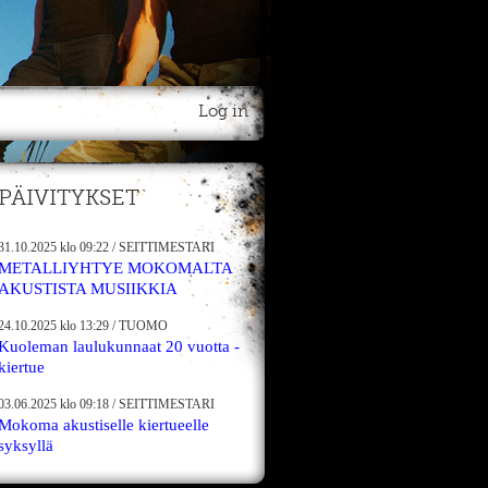
Log in
PÄIVITYKSET
31.10.2025
klo 09:22
/
SEITTIMESTARI
METALLIYHTYE MOKOMALTA
AKUSTISTA MUSIIKKIA
24.10.2025
klo 13:29
/
TUOMO
Kuoleman laulukunnaat 20 vuotta -
kiertue
03.06.2025
klo 09:18
/
SEITTIMESTARI
Mokoma akustiselle kiertueelle
syksyllä