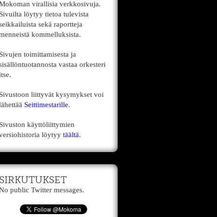
Mokoman virallisia verkkosivuja.
Sivuilta löytyy tietoa tulevista
seikkailuista sekä raportteja
menneistä kommelluksista.
Sivujen toimittamisesta ja
sisällöntuotannosta vastaa orkesteri
itse.
Sivustoon liittyvät kysymykset voi
lähettää
Seittimestarille
.
Sivuston käyttöliittymien
versiohistoria löytyy
täältä
.
SIRKUTUKSET
No public Twitter messages.