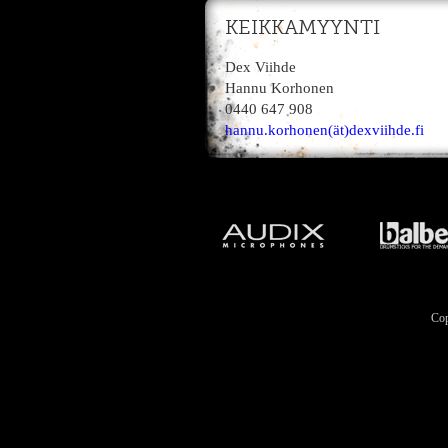
KEIKKAMYYNTI
Dex Viihde
Hannu Korhonen
0440 647 908
hannu.korhonen(ät)dexviihde.fi
Cop