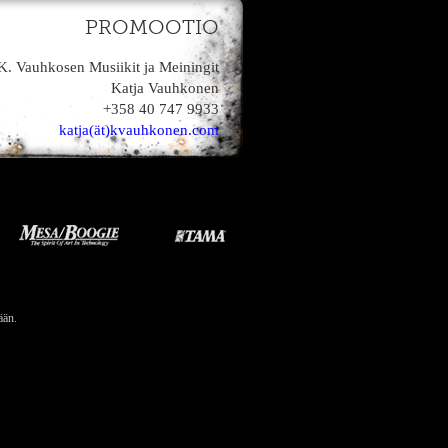
PROMOOTIO
K. Vauhkosen Musiikit ja Meiningit
Katja Vauhkonen
+358 40 747 9933
katja(ät)kvauhkonen.com
ään.