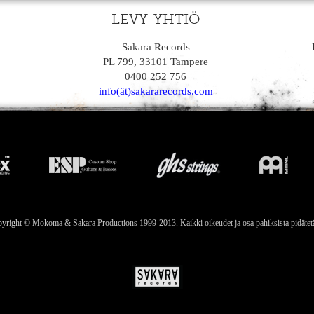
LEVY-YHTIÖ
Sakara Records
PL 799, 33101 Tampere
0400 252 756
info(ät)sakararecords.com
yright © Mokoma & Sakara Productions 1999-2013. Kaikki oikeudet ja osa pahiksista pidätet