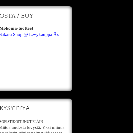
OSTA / BUY
Mokoma-tuotteet
Sakara Shop @ Levykauppa Äx
KYSYTTYÄ
SOFISTIKOITUNUT ELÄIN
Kiitos uudesta levystä. Yksi miinus