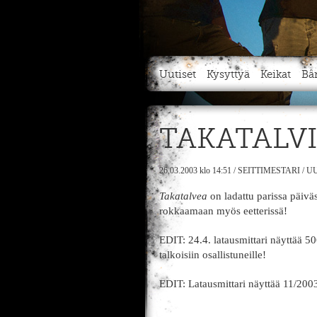
Uutiset
Kysyttyä
Keikat
Bä
TAKATALV
26.03.2003
klo 14:51
/
SEITTIMESTARI
/
UU
Takatalvea
on ladattu parissa päivä
rokkaamaan myös eetterissä!
EDIT: 24.4. latausmittari näyttää 50
talkoisiin osallistuneille!
EDIT: Latausmittari näyttää 11/2003