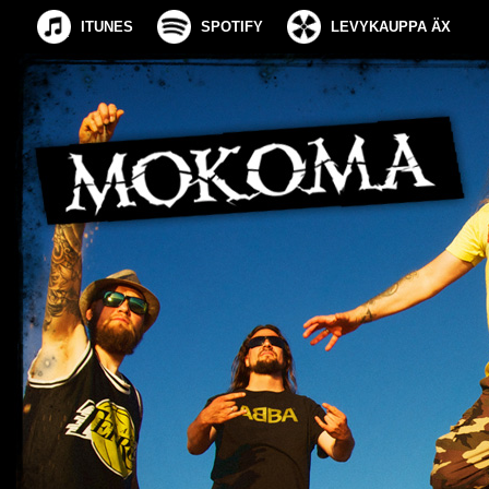
ITUNES
SPOTIFY
LEVYKAUPPA ÄX