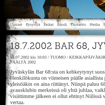
Uutiset
Kysyttyä
Keikat
Bändi
Tuotanto
Media
18.7.2002 BAR 68, 
18.07.2002
klo 10:03
/
TUOMO
/
KEIKKAPÄIVÄKIR
PÄÄLTÄ 2002
Jyväskylän Bar 68:sta on kehkeytynyt suo
Henkilökunta on viimeisen päälle asiallista
yleisöäkin on aina riittänyt. Niinpä paluu 6
avausklubin merkeissä oli yhtä juhlaa, vaik
visiittimme jälkeen ei ollut ehtinyt Niilissä 
vertaa.