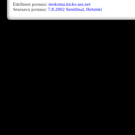
Edellinen postaus:
mokoma.kicks-ass.net
Seuraava postaus:
7.8.2002 Semifinal, Helsinki