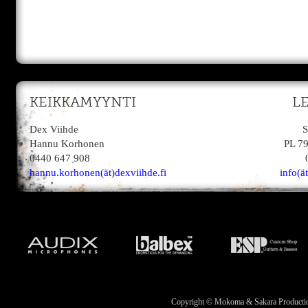
KEIKKAMYYNTI
L
Dex Viihde
S
Hannu Korhonen
PL 7
0440 647 908
hannu.korhonen(ät)dexviihde.fi
info(ä
Copyright © Mokoma & Sakara Productions