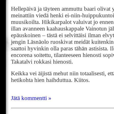
Hellepäivä ja täyteen ammuttu baari olivat 
meinattiin viedä henki ei-niin-huippukuntoi
muusikoilta. Hikikarpalot valuivat jo ennen 
illan avanneen kaahauskappale Vainotun jäl
epäuskoinen – tästä ei selvittäisi ilman elv
jengin Läsnäolo ruoskivat meidät kuitenkin
saattoi hyvinkin olla paras tähän astisista
encorena soitettu, tilanteeseen hienosti sop
Takatalvi rokkasi hienosti.
Keikka vei äijistä mehut niin totaalisesti, e
hetikohta hien haihduttua. Kiitos.
Jätä kommentti »